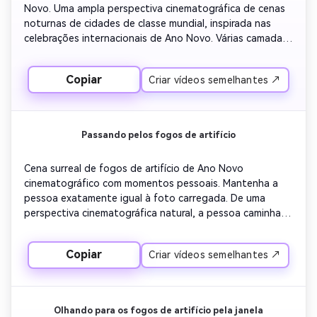
Novo. Uma ampla perspectiva cinematográfica de cenas 
noturnas de cidades de classe mundial, inspirada nas 
celebrações internacionais de Ano Novo. Várias camadas 
de fogos de artifício coloridos explodem no céu, 
sincronizados e grandiosos. Fumaça realista de fogos de 
Copiar
Criar vídeos semelhantes ↗
artifício, faíscas e reflexos de luz na superfície da água e 
edifícios. Não há ninguém no primeiro plano, preste 
atenção à atmosfera e escala. Lente grande angular do 
cinema, detalhes de nível 8K, iluminação realista, 
Passando pelos fogos de artifício
aparência profissional do cinema.
Cena surreal de fogos de artifício de Ano Novo 
cinematográfico com momentos pessoais. Mantenha a 
pessoa exatamente igual à foto carregada. De uma 
perspectiva cinematográfica natural, a pessoa caminha 
lentamente por uma rua da cidade à noite. Fogos de 
artifício explodem em ambos os lados e atrás da pessoa, 
Copiar
Criar vídeos semelhantes ↗
iluminando a rua com ouro quente e vermelho. Desfoque 
de movimento sutil, interação de iluminação realista, 
atmosfera emocional. Iluminação de qualidade 
cinematográfica, cores naturais, resolução 4K, sem 
Olhando para os fogos de artifício pela janela