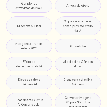
Gerador de
AI rosa dá efeito
entrevistas de rua AI
O que vai acontecer
Minecraft AI Filter
com o próximo efeito
da IA
Inteligência Artificial
AI Live Filter
Adeus 2025
Efeito de
AI pai e filho Gêmeos
derretimento da IA
dicas
Dicas de cabelo
Dicas para pai e filha
Gêmeos AI
Gêmeos
Converter imagens
Dicas de foto Gemini
2D para 3D online
AI Copiar e colar
gratuitamente