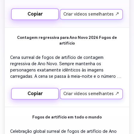
noite, a pessoa está em pé nas ruas da cidade, com 
luzes suavemente iluminadas pelos edifícios 
Copiar
Criar vídeos semelhantes ↗
circundantes. Enormes fogos de artifício dourados e 
vermelhos explodem no céu atrás do horizonte da 
cidade, preenchendo todo o fundo. A luz pirotécnica 
realista reflete nos edifícios e nos rostos das pessoas. 
Contagem regressiva para Ano Novo 2026 Fogos de
Iluminação cinematográfica, cores naturais, profundidade 
artifício
de campo realista, sem desenhos animados, sem 
ilustrações, sem estilização. Altos detalhes, qualidade 
Cena surreal de fogos de artifício de contagem 
4K, atmosfera realista, comemorações emocionais de Ano 
regressiva de Ano Novo. Sempre mantenha os 
Novo.
personagens exatamente idênticos às imagens 
carregadas. A cena se passa à meia-noite e o número 
brilhante "2026" aparece no céu. Quando a contagem 
regressiva atinge zero, fogos de artifício dourados 
Copiar
Criar vídeos semelhantes ↗
florescem ao redor dos números e enchem o céu 
noturno. Luzes realistas, fumaça de fogos de artifício, 
reflexos de luz e movimento cinematográfico. Estilo de 
filme profissional, cores realistas, resolução 4K, nenhuma 
Fogos de artifício em todo o mundo
aparência animada, nenhum desenho animado.
Celebração global surreal de fogos de artifício de Ano 