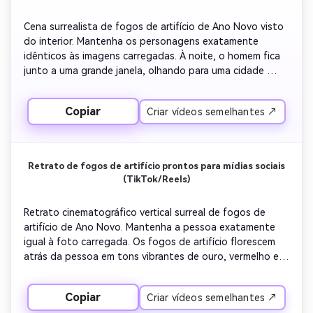
desenho animado, sem estilo de fantasia.
Cena surrealista de fogos de artifício de Ano Novo visto 
do interior. Mantenha os personagens exatamente 
idênticos às imagens carregadas. À noite, o homem fica 
junto a uma grande janela, olhando para uma cidade 
cheia de fogos de artifício de Ano Novo. Os fogos de 
artifício iluminam o céu do lado de fora da janela e há 
Copiar
Criar vídeos semelhantes ↗
reflexos realistas no vidro. Iluminação interna suave 
misturada com fogos de artifício brilhantes ao ar livre 
para um contraste cinematográfico. Estilo 
cinematográfico profissional, detalhes 4K, emoções e 
Retrato de fogos de artifício prontos para mídias sociais
emoções realistas.
(TikTok/Reels)
Retrato cinematográfico vertical surreal de fogos de 
artifício de Ano Novo. Mantenha a pessoa exatamente 
igual à foto carregada. Os fogos de artifício florescem 
atrás da pessoa em tons vibrantes de ouro, vermelho e 
quentes, otimizados para enquadramento de mídias 
sociais. Profundidade de campo leve, foco nítido do 
Copiar
Criar vídeos semelhantes ↗
sujeito, iluminação cinematográfica. Alto realismo, 