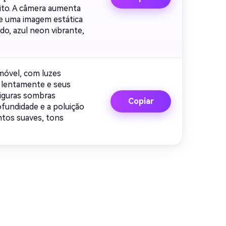
eito. A câmera aumenta
de uma imagem estática
do, azul neon vibrante,
móvel, com luzes
m lentamente e seus
figuras sombras
Copiar
ofundidade e a poluição
ntos suaves, tons