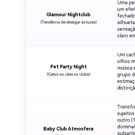
Uma pes
um efei
Glamour Nightclub
fechado
silhuet
(Tendência de desligar as luzes)
sensaçã
claro em
Um cach
olhos m
Pet Party Night
música 
grupo d
(Gatos ou cães no clube)
estimaç
distorção
Transfo
sujeito
outro (
dominan
Baby Club Atmosfera
pulsant