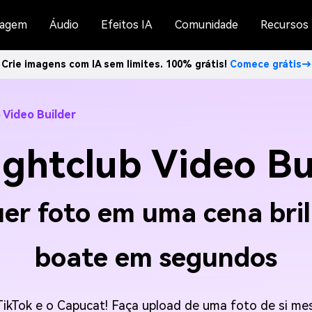
agem
Áudio
Efeitos IA
Comunidade
Recursos
Crie imagens com IA sem limites. 100% grátis!
Comece grátis→
 Video Builder
ightclub Video Bu
er foto em uma cena bri
boate em segundos
TikTok e o Capucat! Faça upload de uma foto de si m