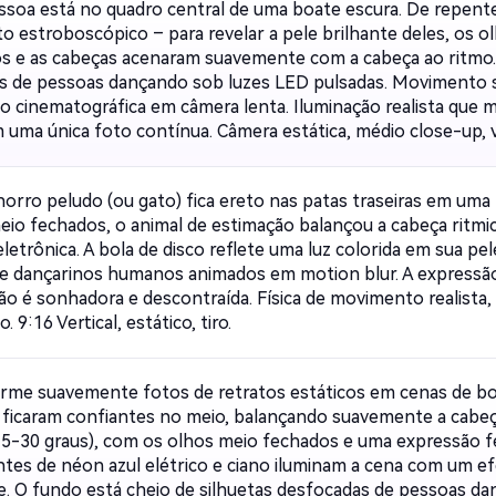
100% grá
soa está no quadro central de uma boate escura. De repente,
to estroboscópico – para revelar a pele brilhante deles, os o
s e as cabeças acenaram suavemente com a cabeça ao ritmo.
as de pessoas dançando sob luzes LED pulsadas. Movimento 
Comece Grátis →
o cinematográfica em câmera lenta. Iluminação realista que 
 uma única foto contínua. Câmera estática, médio close-up, ve
orro peludo (ou gato) fica ereto nas patas traseiras em uma
eio fechados, o animal de estimação balançou a cabeça ritm
eletrônica. A bola de disco reflete uma luz colorida em sua p
e dançarinos humanos animados em motion blur. A expressão
ão é sonhadora e descontraída. Física de movimento realista
. 9:16 Vertical, estático, tiro.
rme suavemente fotos de retratos estáticos em cenas de bo
s ficaram confiantes no meio, balançando suavemente a cabeç
15-30 graus), com os olhos meio fechados e uma expressão fel
tes de néon azul elétrico e ciano iluminam a cena com um e
e. O fundo está cheio de silhuetas desfocadas de pessoas 