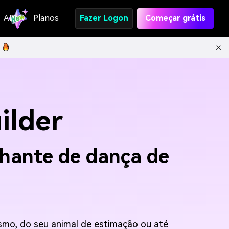
API
Planos
Fazer Logon
Começar grátis
ilder
lhante de dança de
esmo, do seu animal de estimação ou até