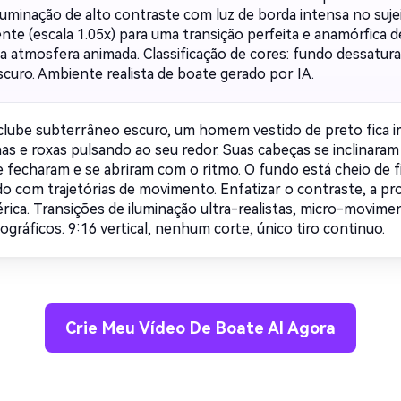
Iluminação de alto contraste com luz de borda intensa no suj
nte (escala 1.05x) para uma transição perfeita e anamórfica 
a atmosfera animada. Classificação de cores: fundo dessatura
scuro. Ambiente realista de boate gerado por IA.
lube subterrâneo escuro, um homem vestido de preto fica i
as e roxas pulsando ao seu redor. Suas cabeças se inclinara
e fecharam e se abriram com o ritmo. O fundo está cheio de 
o com trajetórias de movimento. Enfatizar o contraste, a pr
rica. Transições de iluminação ultra-realistas, micro-movime
gráficos. 9:16 vertical, nenhum corte, único tiro continuo.
Crie Meu Vídeo De Boate AI Agora