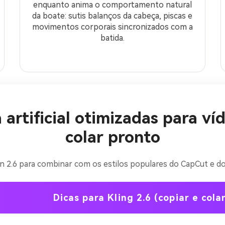
enquanto anima o comportamento natural
da boate: sutis balanços da cabeça, piscas e
movimentos corporais sincronizados com a
batida.
a artificial otimizadas para v
colar pronto
Crie ima
in 2.6 para combinar com os estilos populares do CapCut e do 
IA sem li
Dicas para Kling 2.6 (copiar e cola