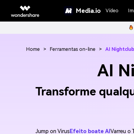
Media.io
Vídeo
Im
Home
>
Ferramentas on-line
>
AI Nightclub
AI N
Transforme qualqu
Jump on Virus
Efeito boate AI
Varreu o 