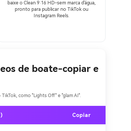
baixe o Clean 9:16 HD-sem marca d'água,
pronto para publicar no TikTok ou
Instagram Reels.
ídeos de boate-copiar e
gens com
TikTok, como "Lights Off" e "glam AI".
mites.
r)
Copiar