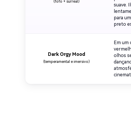
(fofo + surreal)
suave. 
lentame
para um
preto e
Em um c
vermelh
Dark Orgy Mood
olhos s
dançand
(temperamental e imersivo)
atmosfé
cinemato