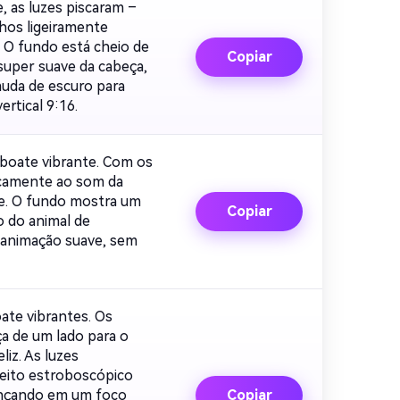
tis!
 as luzes piscaram –
lhos ligeiramente
 O fundo está cheio de
Copiar
super suave da cabeça,
muda de escuro para
rtical 9:16.
 boate vibrante. Com os
icamente ao som da
ele. O fundo mostra um
Copiar
 do animal de
, animação suave, sem
ate vibrantes. Os
a de um lado para o
iz. As luzes
feito estroboscópico
dançando em um foco
Copiar