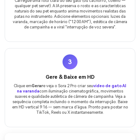
Carregue uma foto clara do seu gato (ou cachorro, coelho —
qualquer pet serve!). A IA preserva o rosto e as características
naturais do seu pet enquanto anima movimentos realistas das
patas no instrumento. Adicione elementos opcionais: luzes da
varanda, marcação de horário ("12:00 AM"), estética de câmera
de campainha e a viral "interrupção de voz severa".
3
Gere & Baixe em HD
Clique em
Gerar
e veja o Sora 2 Pro criar seu
vídeo de gato AI
na varanda
com iluminação cinematográfica, movimentos
suaves e qualidade autêntica de câmera de campainha. Veja a
sequência completa incluindo o momento da interrupção. Baixe
em HD vertical 9:16 — sem marca d’água. Pronto para postar no
TikTok, Reels ou X instantaneamente.