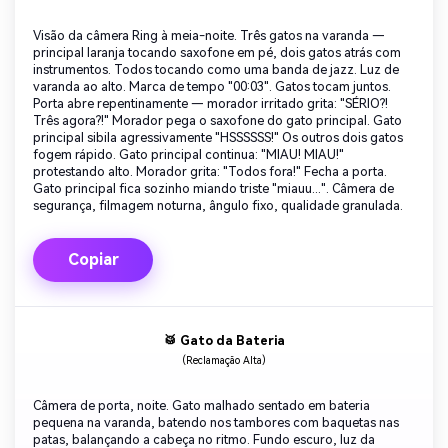
Visão da câmera Ring à meia-noite. Três gatos na varanda —
principal laranja tocando saxofone em pé, dois gatos atrás com
instrumentos. Todos tocando como uma banda de jazz. Luz de
varanda ao alto. Marca de tempo "00:03". Gatos tocam juntos.
Porta abre repentinamente — morador irritado grita: "SÉRIO?!
Três agora?!" Morador pega o saxofone do gato principal. Gato
principal sibila agressivamente "HSSSSSS!" Os outros dois gatos
fogem rápido. Gato principal continua: "MIAU! MIAU!"
protestando alto. Morador grita: "Todos fora!" Fecha a porta.
Gato principal fica sozinho miando triste "miauu...". Câmera de
segurança, filmagem noturna, ângulo fixo, qualidade granulada.
Copiar
🥁 Gato da Bateria
(Reclamação Alta)
Câmera de porta, noite. Gato malhado sentado em bateria
pequena na varanda, batendo nos tambores com baquetas nas
patas, balançando a cabeça no ritmo. Fundo escuro, luz da