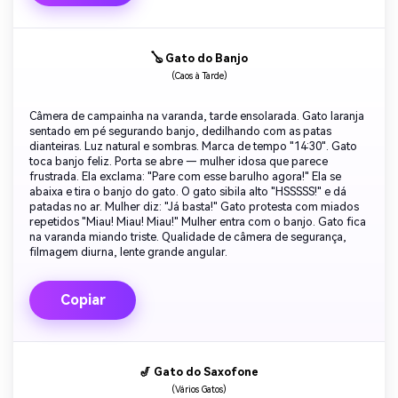
🪕 Gato do Banjo
(Caos à Tarde)
Câmera de campainha na varanda, tarde ensolarada. Gato laranja
sentado em pé segurando banjo, dedilhando com as patas
dianteiras. Luz natural e sombras. Marca de tempo "14:30". Gato
toca banjo feliz. Porta se abre — mulher idosa que parece
frustrada. Ela exclama: "Pare com esse barulho agora!" Ela se
abaixa e tira o banjo do gato. O gato sibila alto "HSSSSS!" e dá
patadas no ar. Mulher diz: "Já basta!" Gato protesta com miados
repetidos "Miau! Miau! Miau!" Mulher entra com o banjo. Gato fica
na varanda miando triste. Qualidade de câmera de segurança,
filmagem diurna, lente grande angular.
Copiar
🎷 Gato do Saxofone
(Vários Gatos)