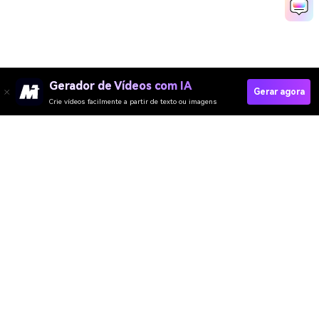
Gerador de Vídeos com IA
Gerar agora
Crie vídeos facilmente a partir de texto ou imagens
Create Your AI Cat Front Door Video Now
Media.io Online Tools Quality Rating：
4.7 (162,357 Votes)
Gerador de Vídeo
Gerador de Imagens