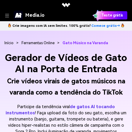
Media.io
Teste grátis
Crie imagens com IA sem limites. 100% grátis!
Comece grátis→
Início
>
Ferramentas Online
>
Gato Músico na Varanda
Gerador de Vídeos de Gato
AI na Porta de Entrada
Crie vídeos virais de gatos músicos na
varanda como a tendência do TikTok
Participe da tendência viral
de gatos AI tocando
instrumentos
! Faça upload da foto do seu gato, escolha um
instrumento (banjo, guitarra, trompete ou bateria), e gere
vídeos hiper-realistas no estilo câmera de campainha com o
Sora 2 Pro. Inclui iluminação de varanda, movimentos