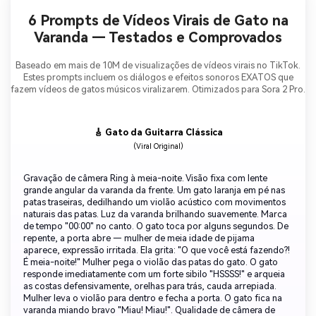
6 Prompts de Vídeos Virais de Gato na
Varanda — Testados e Comprovados
Baseado em mais de 10M de visualizações de vídeos virais no TikTok.
Estes prompts incluem os diálogos e efeitos sonoros EXATOS que
fazem vídeos de gatos músicos viralizarem. Otimizados para Sora 2 Pro.
🎸 Gato da Guitarra Clássica
(Viral Original)
Gravação de câmera Ring à meia-noite. Visão fixa com lente
grande angular da varanda da frente. Um gato laranja em pé nas
patas traseiras, dedilhando um violão acústico com movimentos
naturais das patas. Luz da varanda brilhando suavemente. Marca
de tempo "00:00" no canto. O gato toca por alguns segundos. De
repente, a porta abre — mulher de meia idade de pijama
aparece, expressão irritada. Ela grita: "O que você está fazendo?!
É meia-noite!" Mulher pega o violão das patas do gato. O gato
responde imediatamente com um forte sibilo "HSSSS!" e arqueia
as costas defensivamente, orelhas para trás, cauda arrepiada.
Mulher leva o violão para dentro e fecha a porta. O gato fica na
varanda miando bravo "Miau! Miau!". Qualidade de câmera de