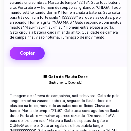
varanda cria sombras. Marca de tempo "22:15". Gato toca bateria
alto. Porta abre — homem de roupão sai gritando: "CHEGA! Todo
mundo está tentando dormir!" Homem chuta a bateria. Gato salta
para trás com um forte sibilo "HSSSSSS!" e arqueia as costas, pelo
arrepiado. Homem grita: "NÃO MAIS!" Gato responde com muitos
miados "Miau-miau-miau-miau!" Homem entra e bate a porta.
Gato circula a bateria caída miando aflito. Qualidade de câmera
de campainha, visão noturna, iluminação de movimento.
Copiar
🎹 Gato da Flauta Doce
(Instrumento Quebrado)
Filmagem de câmera de campainha, noite chuvosa. Gato de pelo
longo em pé na varanda coberta, segurando flauta doce de
plástico na boca, movendo as patas nos orifícios. Chuva ao
fundo. Marca de tempo "21:40". Gato toca sons agudos na flauta
doce. Porta abre — mulher aparece dizendo: "De novo não! Vai
para dentro com isso!" Ela tira a flauta das patas do gato e
QUEBRA ao meio. Gato arregala os olhos e sibila longo
"HSSSSSSSSSS!" Gato pula para frente miando agressivo "MIAU!