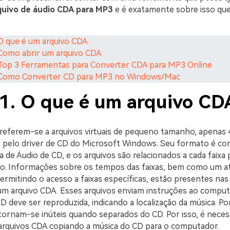
quivo de áudio CDA para MP3
e é exatamente sobre isso que
 O que é um arquivo CDA
 Como abrir um arquivo CDA
 Top 3 Ferramentas para Converter CDA para MP3 Online
. Como Converter CD para MP3 no Windows/Mac
 1. O que é um arquivo CD
referem-se a arquivos virtuais de pequeno tamanho, apenas 
 pelo driver de CD do Microsoft Windows. Seu formato é c
a de Áudio de CD, e os arquivos são relacionados a cada faix
o. Informações sobre os tempos das faixas, bem como um at
rmitindo o acesso a faixas específicas, estão presentes na
um arquivo CDA. Esses arquivos enviam instruções ao compu
CD deve ser reproduzida, indicando a localização da música. P
tornam-se inúteis quando separados do CD. Por isso, é neces
arquivos CDA copiando a música do CD para o computador.