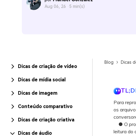
Aug 06, 26 ·
5 min(s)
Blog
Dicas d
Dicas de criação de vídeo
Dicas de mídia social
TL;D
Dicas de imagem
Para repro
Conteúdo comparativo
os arquiv
conversor
Dicas de criação criativa
● O proces
leitura d
Dicas de áudio