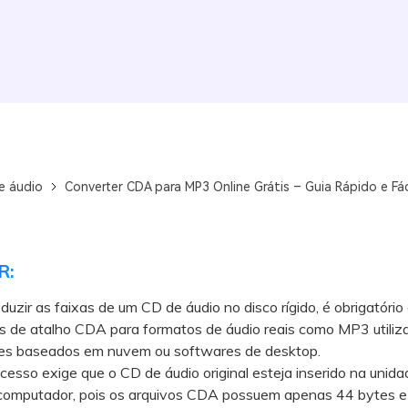
e áudio
Converter CDA para MP3 Online Grátis – Guia Rápido e Fác
R:
duzir as faixas de um CD de áudio no disco rígido, é obrigatório
os de atalho CDA para formatos de áudio reais como MP3 utiliz
es baseados em nuvem ou softwares de desktop.
so exige que o CD de áudio original esteja inserido na unida
o computador, pois os arquivos CDA possuem apenas 44 bytes e