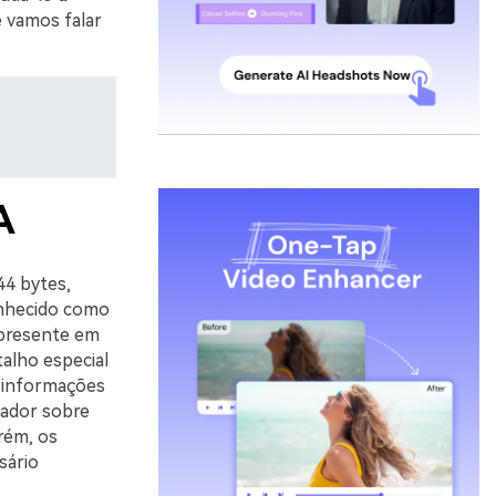
 vamos falar
A
44 bytes,
onhecido como
a presente em
alho especial
s informações
tador sobre
orém, os
sário