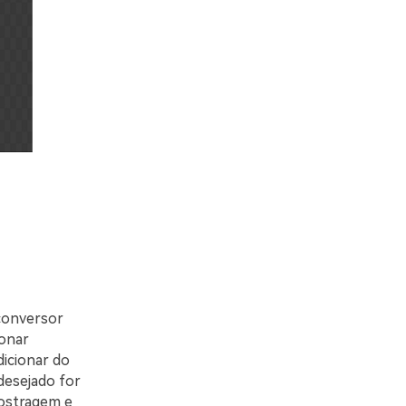
 conversor
ionar
dicionar do
desejado for
amostragem e