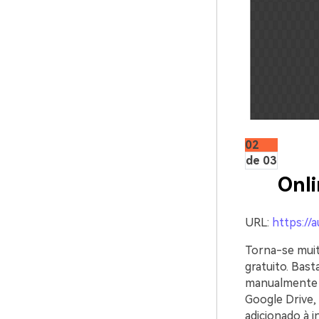
02
de 03
Onl
URL:
https://
Torna-se muit
gratuito. Bast
manualmente o
Google Drive, 
adicionado à i