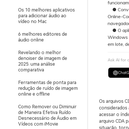
funcionam 
● Convers
Os 10 melhores aplicativos
para adicionar áudio ao
Online-Co
vídeo no Mac
navegador,
● O aplic
6 melhores editores de
Windows e
áudio online
em lote, d
Revelando o melhor
denoiser de imagem de
Ask AI for
2025: uma análise
comparativa
Chat
Ferramentas de ponta para
redução de ruído de imagem
online e offline
Os arquivos 
Como Remover ou Diminuir
considerados 
de Maneira Efetiva Ruído
acessar o índ
Desnecessário de Áudio em
arquivo CDA pa
Vídeos com iMovie
situação, tor