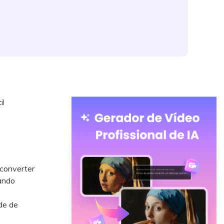
il
 converter
ando
de de