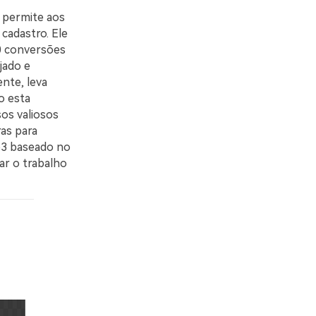
e permite aos
cadastro. Ele
00 conversões
jado e
nte, leva
o esta
os valiosos
as para
p3 baseado no
ar o trabalho