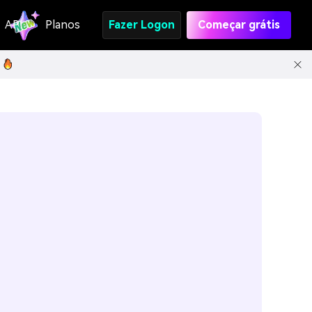
API
Planos
Fazer Logon
Começar grátis