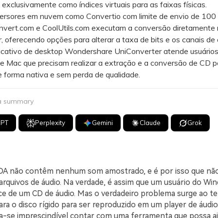
exclusivamente como índices virtuais para as faixas físicas.
ores em nuvem como Convertio com limite de envio de 100
nvert.com e CoolUtils.com executam a conversão diretamente
 oferecendo opções para alterar a taxa de bits e os canais de 
ativo de desktop Wondershare UniConverter atende usuários
 Mac que precisam realizar a extração e a conversão de CD 
e forma nativa e sem perda de qualidade.
 a summary
GPT
Perplexity
Gemini
Claude
Grok
CDA não contêm nenhum som amostrado, e é por isso que nã
arquivos de áudio. Na verdade, é assim que um usuário do W
ice de um CD de áudio. Mas o verdadeiro problema surge ao te
ra o disco rígido para ser reproduzido em um player de áudio
na-se imprescindível contar com uma ferramenta que possa a