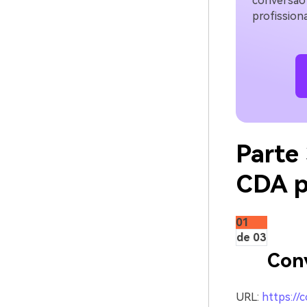
conversão
profissiona
Parte
CDA p
01
de 03
Con
URL:
https://c