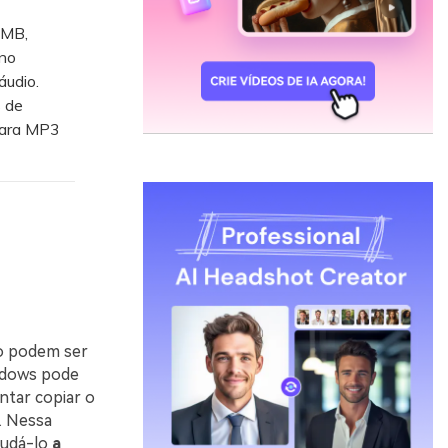
 MB,
 no
áudio.
 de
para MP3
o podem ser
indows pode
ntar copiar o
. Nessa
judá-lo
a