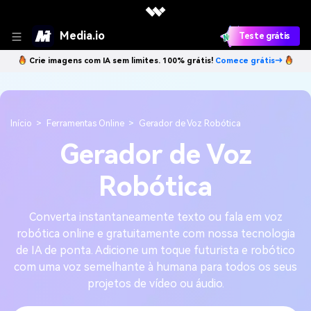
Media.io
Teste grátis
Crie imagens com IA sem limites. 100% grátis!
Comece grátis→
Início
Ferramentas Online
Gerador de Voz Robótica
Gerador de Voz
Robótica
Converta instantaneamente texto ou fala em voz
robótica online e gratuitamente com nossa tecnologia
de IA de ponta. Adicione um toque futurista e robótico
com uma voz semelhante à humana para todos os seus
projetos de vídeo ou áudio.