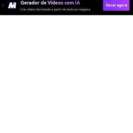
Gerador de Vídeos com IA
Gerar agora
Crie vídeos facilmente a partir de texto ou imagens
Media.io Online Tools
Quality Rating:
4.8
(215,357 Votes)
Gerador de Vídeo
Gerador de Imagens
Gerador de Música
Templates & Filtros
Removedor de marca d'água