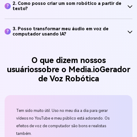
2. Como posso criar um som robótico a partir de
?
texto?
3. Posso transformar meu áudio em voz de
?
computador usando IA?
O que dizem nossos
usuários
sobre o Media.io
Gerador
de Voz Robótica
ri
Tem sido muito útil. Uso no meu dia a dia para gerar
Se 
nham
vídeos no YouTube e meu público está adorando. Os
sem
tei
efeitos de voz de computador são bons e realistas
faz
ade
também.
exc