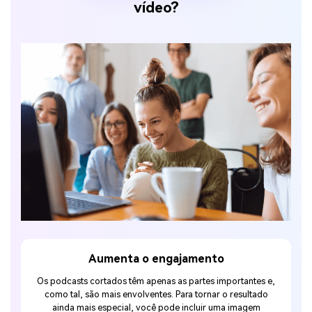
vídeo?
ta o engajamento
Compartilhamento, d
conscientiz
 têm apenas as partes importantes e,
envolventes. Para tornar o resultado
Você sabe que produziu conteú
ial, você pode incluir uma imagem
quando o público começa a compar