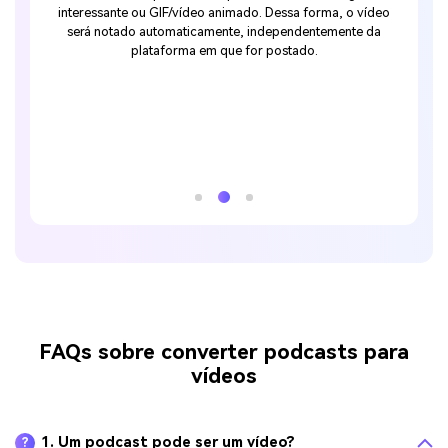
/vídeo animado. Dessa forma, o vídeo
social. Além disso, como o vídeo
aticamente, independentemente da
profissional, você pode distrib
rma em que for postado.
reconhecimento da marca ou para
você usou áudio original e faixa
royalties da biblioteca integrada
problemas de direito
FAQs sobre converter podcasts para
vídeos
1. Um podcast pode ser um vídeo?
?