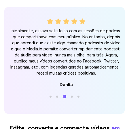
Inicialmente, estava satisfeito com as sessões de podcast
Inic
 um
que compartilhava com meu público. No entanto, depois
que
as
que aprendi que existe algo chamado podcasts de vídeo
que
io
e que o Media.io permite converter rapidamente podcasts
e qu
sso
de áudio para vídeo, nunca mais olhei para trás. Agora,
de
para
publico meus vídeos convertidos no Facebook, Twitter,
pu
sem
Instagram, etc., com legendas geradas automaticamente e
Inst
recebi muitas críticas positivas.
Dahlia
Edite, converta e compacte vídeos
em