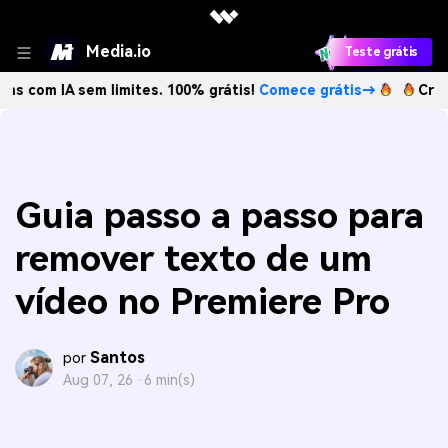
Media.io
Teste grátis
A sem limites. 100% grátis!
Comece grátis→
Crie imagens 
Guia passo a passo para
remover texto de um
vídeo no Premiere Pro
Santos
por
Aug 07, 26 ·
6 min(s)