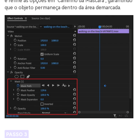
e refine as opções em "Caminho da Máscara", garantindo
que o objeto permaneça dentro da área demarcada.
PASSO 3