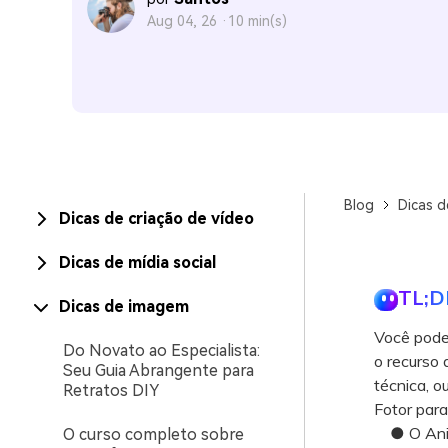
Aug 04, 26 ·
10 min(s)
Blog
Dicas 
Dicas de criação de vídeo
Dicas de mídia social
TL;D
Dicas de imagem
Você pode 
Do Novato ao Especialista:
o recurso
Seu Guia Abrangente para
técnica, o
Retratos DIY
Fotor para
● O AniEra
O curso completo sobre