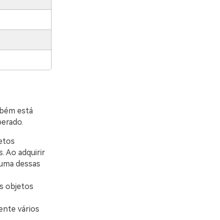
mbém está
perado.
etos
. Ao adquirir
 uma dessas
os objetos
ente vários