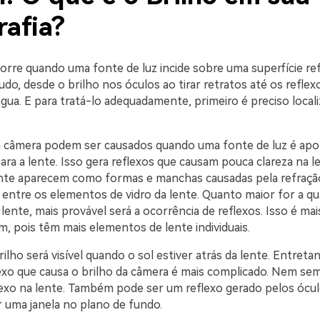
rafia?
orre quando uma fonte de luz incide sobre uma superfície ref
udo, desde o brilho nos óculos ao tirar retratos até os reflex
água. E para tratá-lo adequadamente, primeiro é preciso locali
a câmera podem ser causados quando uma fonte de luz é ap
ra a lente. Isso gera reflexos que causam pouca clareza na l
ente aparecem como formas e manchas causadas pela refração
entre os elementos de vidro da lente. Quanto maior for a qu
lente, mais provável será a ocorrência de reflexos. Isso é m
, pois têm mais elementos de lente individuais.
ilho será visível quando o sol estiver atrás da lente. Entreta
flexo que causa o brilho da câmera é mais complicado. Nem se
exo na lente. Também pode ser um reflexo gerado pelos ócu
 uma janela no plano de fundo.