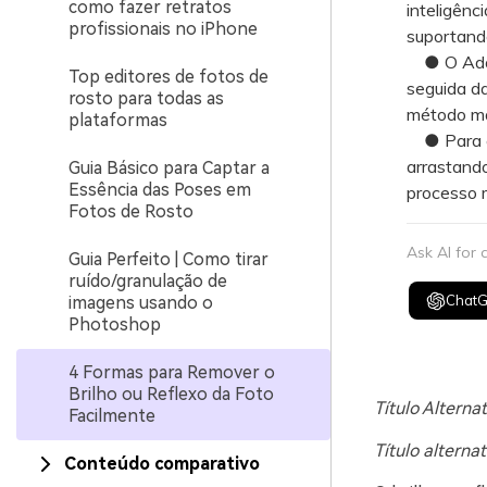
como fazer retratos
inteligênc
profissionais no iPhone
suportand
● O Adobe
Top editores de fotos de
seguida d
rosto para todas as
método mai
plataformas
● Para ed
arrastando
Guia Básico para Captar a
Essência das Poses em
processo 
Fotos de Rosto
Ask AI for
Guia Perfeito | Como tirar
ruído/granulação de
Chat
imagens usando o
Photoshop
4 Formas para Remover o
Brilho ou Reflexo da Foto
Título Alterna
Facilmente
Título alterna
Conteúdo comparativo