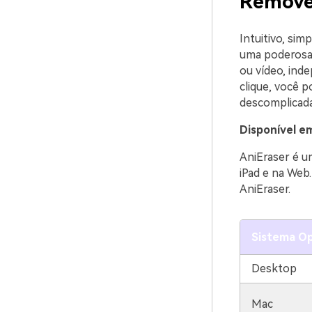
Remover
Intuitivo, sim
uma poderosa f
ou vídeo, ind
clique, você p
descomplicada
Disponível e
AniEraser é u
iPad e na Web
AniEraser.
Sistema Op
Desktop
Mac