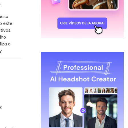
,
asso
o este
tivos.
lho
liza o
y.
s