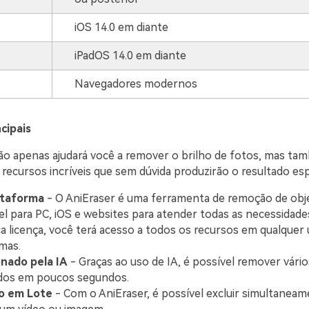
iOS 14.0 em diante
iPadOS 14.0 em diante
Navegadores modernos
cipais
ão apenas ajudará você a remover o brilho de fotos, mas ta
recursos incríveis que sem dúvida produzirão o resultado es
ataforma
- O AniEraser é uma ferramenta de remoção de obj
el para PC, iOS e websites para atender todas as necessidades
a licença, você terá acesso a todos os recursos em qualquer
mas.
onado pela IA
- Graças ao uso de IA, é possível remover vári
ados em poucos segundos.
o em Lote
- Com o AniEraser, é possível excluir simultaneam