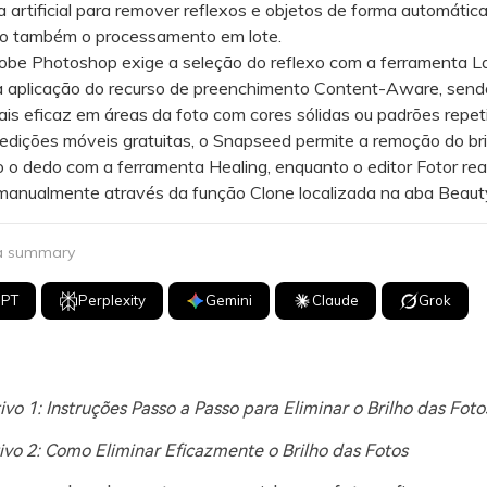
ia artificial para remover reflexos e objetos de forma automática
o também o processamento em lote.
 Photoshop exige a seleção do reflexo com a ferramenta L
a aplicação do recurso de preenchimento Content-Aware, send
s eficaz em áreas da foto com cores sólidas ou padrões repeti
ições móveis gratuitas, o Snapseed permite a remoção do bri
 o dedo com a ferramenta Healing, enquanto o editor Fotor rea
manualmente através da função Clone localizada na aba Beaut
 a summary
GPT
Perplexity
Gemini
Claude
Grok
tivo 1: Instruções Passo a Passo para Eliminar o Brilho das Foto
tivo 2: Como Eliminar Eficazmente o Brilho das Fotos