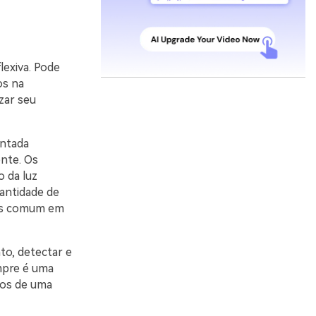
lexiva. Pode
os na
zar seu
ontada
ente. Os
 da luz
antidade de
ais comum em
nto, detectar e
mpre é uma
los de uma