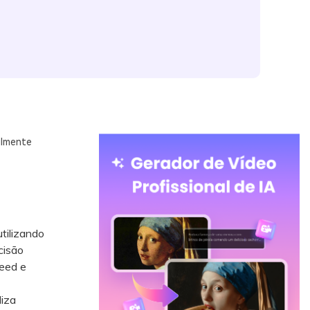
ilmente
tilizando
cisão
seed e
liza