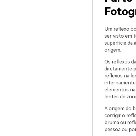
Fotog
Um reflexo oc
ser visto em t
superfície da 
origem.
Os reflexos d
diretamente pa
reflexos na l
internamente 
elementos na 
lentes de zoom
A origem do br
corrigir o re
bruma ou refl
pessoa ou por