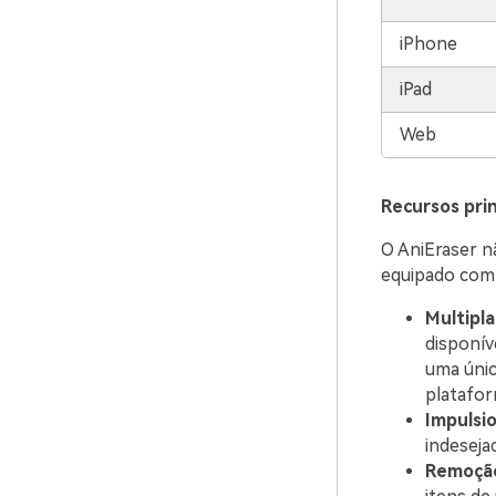
iPhone
iPad
Web
Recursos prin
O AniEraser n
equipado com 
Multipl
disponív
uma únic
platafor
Impulsi
indesej
Remoçã