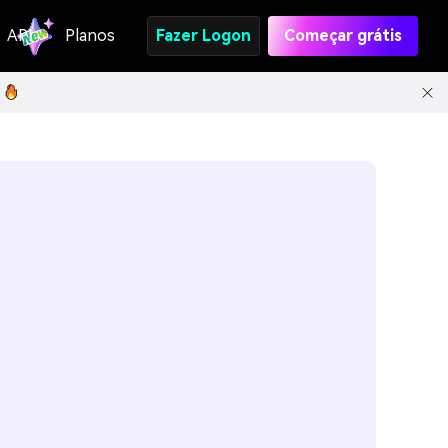
API
Planos
Fazer Logon
Começar grátis