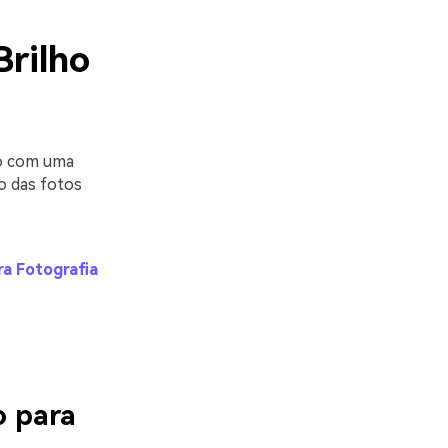
Brilho
do com uma
o das fotos
a Fotografia
 para