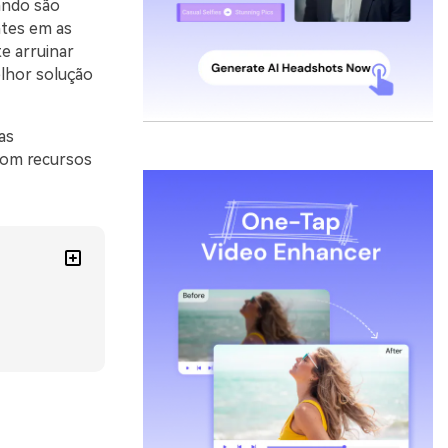
ando são
ntes em as
e arruinar
elhor solução
as
 com recursos