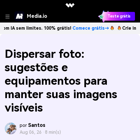
Media.io
Teste grátis
imites. 100% grátis!
Comece grátis→
Crie imagens com IA 
Dispersar foto:
sugestões e
equipamentos para
manter suas imagens
visíveis
Santos
por
Aug 06, 26 ·
8 min(s)