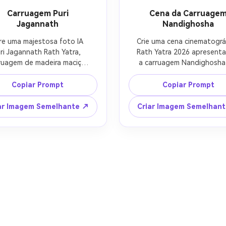
Carruagem Puri
Cena da Carruage
Jagannath
Nandighosha
re uma majestosa foto IA 
Crie uma cena cinematográf
ri Jagannath Rath Yatra, 
Rath Yatra 2026 apresenta
ruagem de madeira maciça 
a carruagem Nandighosha 
erta com tecido vermelho, 
Lord Jagannath, enorme
elo e verde, guirlandas de 
rodas de madeira, dossel
Copiar Prompt
Copiar Prompt
flores, sinos do templo, 
ornamentado, decoraçõe
evotos puxando cordas, 
florais, milhares de devoto
ar Imagem Semelhante ↗
Criar Imagem Semelhan
tmosfera do festival de 
estrada do templo de Puri, 
disha, iluminação ultra-
matinal quente, composiç
alista, design de pôster 
de festival espiritual em al
devocional vertical.
definição.