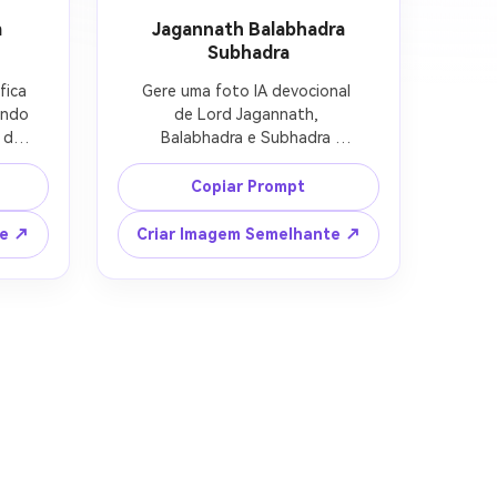
m
Jagannath Balabhadra
Subhadra
ica 
Gere uma foto IA devocional 
ndo 
de Lord Jagannath, 
de 
Balabhadra e Subhadra 
s 
durante Rath Yatra, 
 
ornamentos vibrantes do 
Copiar Prompt
s 
templo, guirlandas de flores, 
s, 
cenário de carruagem sagrada, 
te ↗
Criar Imagem Semelhante ↗
luz 
luzes de diya brilhantes, clima 
ão 
espiritual respeitoso, detalhes 
ta 
nítidos, formato vertical para 
mídia social.