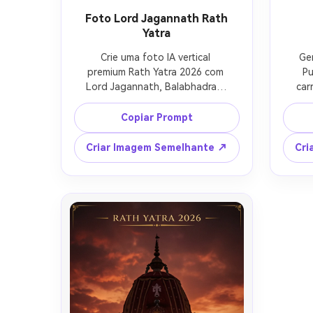
Foto Lord Jagannath Rath
Yatra
Crie uma foto IA vertical 
Ge
premium Rath Yatra 2026 com 
Pu
Lord Jagannath, Balabhadra e 
car
Subhadra em grandiosas 
cob
carruagens decoradas em Puri, 
amar
Copiar Prompt
Odisha, flores de calêndula, 
bandeiras açafrão, multidão 
d
Criar Imagem Semelhante ↗
Cri
devocional, fundo de rua do 
a
templo, luz solar dourada, 
O
estilo realista 
re
cinematográfico, espaço para 
texto "Rath Yatra 2026".