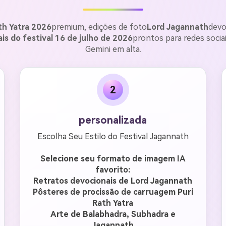
th Yatra 2026
premium, edições de foto
Lord Jagannath
devo
ais do festival 16 de julho de 2026
prontos para redes soci
Gemini em alta.
2
personalizada
Escolha Seu Estilo do Festival Jagannath
Selecione seu formato de imagem IA
favorito:
Retratos devocionais de Lord Jagannath
Pôsteres de procissão de carruagem Puri
Rath Yatra
Arte de Balabhadra, Subhadra e
Jagannath