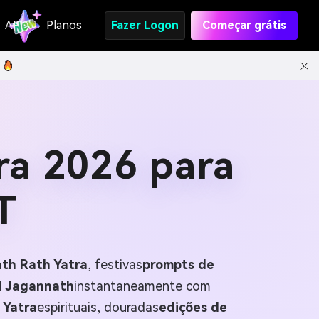
API
Planos
Fazer Logon
Começar grátis
ra 2026 para
T
th Rath Yatra
, festivas
prompts de
d Jagannath
instantaneamente com
 Yatra
espirituais, douradas
edições de