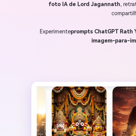
foto IA de Lord Jagannath
, retr
compartil
Experimente
prompts ChatGPT Rath 
imagem-para-i