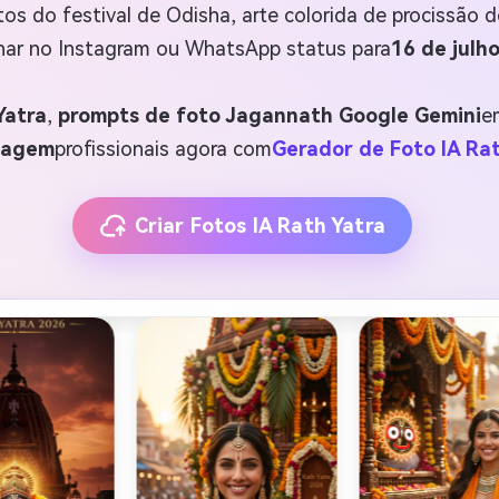
atos do festival de Odisha, arte colorida de procissão 
har no Instagram ou WhatsApp status para
16 de julh
Yatra
,
prompts de foto Jagannath Google Gemini
em
magem
profissionais agora com
Gerador de Foto IA Rat
Criar Fotos IA Rath Yatra