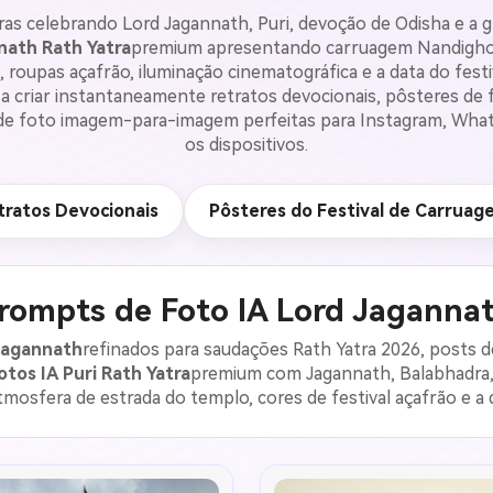
ras celebrando Lord Jagannath, Puri, devoção de Odisha e a g
nath Rath Yatra
premium apresentando carruagem Nandighosh
 roupas açafrão, iluminação cinematográfica e a data do festi
 criar instantaneamente retratos devocionais, pôsteres de fe
es de foto imagem-para-imagem perfeitas para Instagram, Wh
os dispositivos.
tratos Devocionais
Pôsteres do Festival de Carruag
rompts de Foto IA Lord Jaganna
Jagannath
refinados para saudações Rath Yatra 2026, posts de
otos IA Puri Rath Yatra
premium com Jagannath, Balabhadra,
atmosfera de estrada do templo, cores de festival açafrão e a 