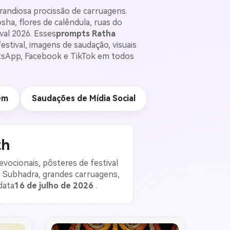
randiosa procissão de carruagens.
a, flores de calêndula, ruas do
val 2026. Esses
prompts Ratha
stival, imagens de saudação, visuais
atsApp, Facebook e TikTok em todos
em
Saudações de Mídia Social
th
vocionais, pôsteres de festival
 Subhadra, grandes carruagens,
data
16 de julho de 2026
.