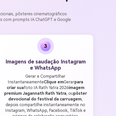
cionais, pôsteres cinematográficos
ais com prompts IA ChatGPT e Google
3
Imagens de saudação Instagram
e WhatsApp
Gerar e Compartilhar
Instantaneamente
Clique em
Gerar
para
criar sua
foto IA Rath Yatra 2026
imagem
premium Jagannath Rath Yatra
, ou
pôster
devocional do festival da carruagem
,
depois compartilhe instantaneamente no
Instagram, WhatsApp, Facebook, TikTok e