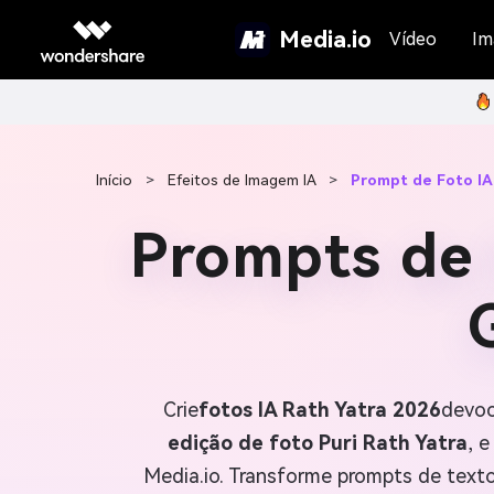
Media.io
Vídeo
Im
Início
>
Efeitos de Imagem IA
>
Prompt de Foto IA
Prompts de 
Crie
fotos IA Rath Yatra 2026
devoc
edição de foto Puri Rath Yatra
, e
Media.io. Transforme prompts de texto