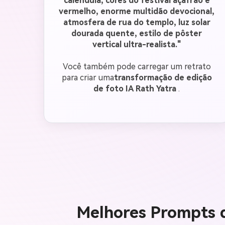
calêndula, cores do festival açafrão e
vermelho, enorme multidão devocional,
atmosfera de rua do templo, luz solar
dourada quente, estilo de pôster
vertical ultra-realista."
Você também pode carregar um retrato
para criar uma
transformação de edição
de foto IA Rath Yatra
.
Melhores Prompts d