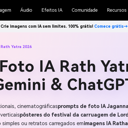
agem
Áudio
Efeitos IA
Comunidade
Recursos
Crie imagens com IA sem limites. 100% grátis!
Comece grátis→
 Rath Yatra 2026
Foto IA Rath Yat
Gemini & ChatGP
ionais, cinematográficas
prompts de foto IA Jaganna
 verticais
pôsteres do festival da carruagem de Lor
 simples ou retratos carregados em
imagens IA Ratha