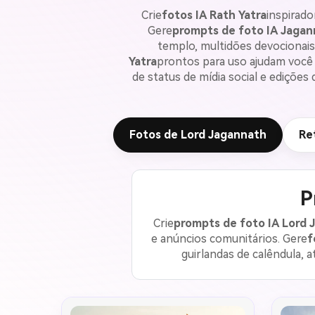
Crie
fotos IA Rath Yatra
inspirado
Gere
prompts de foto IA Jagan
templo, multidões devocionais,
Yatra
prontos para uso ajudam você a
de status de mídia social e ediçõ
Fotos de Lord Jagannath
Re
P
Crie
prompts de foto IA Lord 
e anúncios comunitários. Gere
f
guirlandas de calêndula, 