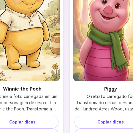
100% grá
Comece Grátis →
Winnie the Pooh
Piggy
orme a foto carregada em um 
O retrato carregado foi
co personagem de urso estilo 
transformado em um person
ie the Pooh. Transforme a 
de Hundred Acres Wood, usa
 completamente em um urso 
estilo de animação 3D mode
e, redondo e amante de mel, 
semelhante ao filme de anima
Copiar dicas
Copiar dicas
m uma forma macia e uma 
Disney de 2011 Winnie the P