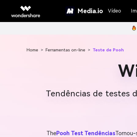
Media.io
Vídeo
Im
Home
>
Ferramentas on-line
>
Teste de Pooh
Wi
Tendências de testes 
The
Pooh Test Tendências
Tornou-s