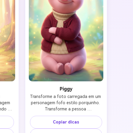
tis!
Piggy
 
Transforme a foto carregada em um 
agem 
personagem fofo estilo porquinho. 
ndo um 
Transforme a pessoa 
rno 
completamente em um porquinho 
ção da 
rosa com grandes orelhas gentis, 
Copiar dicas
ooh. 
uma expressão tímida mas gentil e 