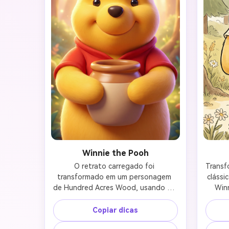
Winnie the Pooh
O retrato carregado foi 
Transf
transformado em um personagem 
clássi
de Hundred Acres Wood, usando um 
Winn
estilo de animação 3D moderno 
pessoa
semelhante ao filme de animação da 
quent
Copiar dicas
Disney de 2011 Winnie the Pooh. 
co