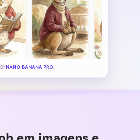
 BY
NANO BANANA PRO
.
ooh em imagens e