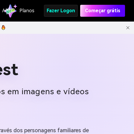
API
Planos
Fazer Logon
Começar grátis
est
os em imagens e vídeos
ravés dos personagens familiares de