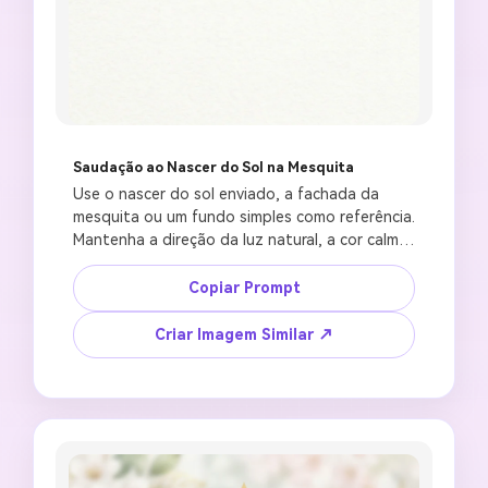
Saudação ao Nascer do Sol na Mesquita
Use o nascer do sol enviado, a fachada da 
mesquita ou um fundo simples como referência. 
Mantenha a direção da luz natural, a cor calma 
do céu e o equilíbrio visual limpo. Crie uma 
imagem de saudação Jummah Mubarak com um 
Copiar Prompt
suave nascer do sol dourado atrás da cúpula 
de uma mesquita, nuvens delicadas, pequena 
Criar Imagem Similar ↗
lua crescente, refinados detalhes florais, painel 
inferior espaçoso para texto adicionado 
posteriormente, estilo premium de cartão de 
saudação islâmico, composição vertical 4:5, sem 
citação religiosa gerada, sem horário de oração 
impreciso, sem arquitetura distorcida, sem 