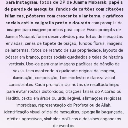
para Instagram
,
fotos de DP de Jumma Mubarak
,
papéis
de parede de mesquita
,
fundos de cartões com citações
islâmicas
,
pôsteres com crescente e lanterna
, e
gráficos
sociais estilo caligrafia preto e dourado
com prompts de
imagem para imagem prontos para copiar. Esses prompts de
Jumma Mubarak foram desenvolvidos para fotos de mesquitas
enviadas, cenas de tapete de oração, fundos florais, imagens
de lanternas, fotos de retrato de sua propriedade, layouts de
pôster em branco, posts sociais quadrados e telas de história
verticais. Use-os para criar imagens pacíficas de bênção de
sexta-feira mantendo a qualidade original da imagem,
iluminação, composição, tom modesto e clareza visual
consistentes. Cada prompt inclui notas de resultado limpo
para evitar rostos distorcidos, citações falsas do Alcorão ou
Hadith, texto em árabe ou urdu ilegível, afirmações religiosas
imprecisas, representação do Profeta ou de Allah,
identificação visual oficial de mesquitas, tipografia bagunçada,
efeitos agressivos, símbolos políticos e detalhes enganosos
de eventos.