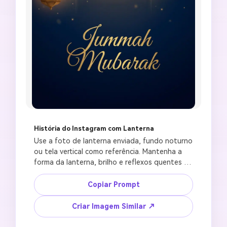
História do Instagram com Lanterna
Use a foto de lanterna enviada, fundo noturno 
ou tela vertical como referência. Mantenha a 
forma da lanterna, brilho e reflexos quentes 
nítidos. Crie uma história do Instagram de 
Jummah Mubarak com lanternas penduradas, 
Copiar Prompt
céu azul-marinho profundo, sutil arco de 
mesquita, luz semelhante a pó dourado, 
Criar Imagem Similar ↗
espaço elegante em branco no cabeçalho, tom 
espiritual calmo, composição de história em 