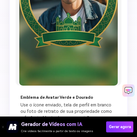
Emblema de Avatar Verde e Dourado
Use o ícone enviado, tela de perfil em branco 
ou foto de retrato de sua propriedade como 
referência. Mantenha a composição 
Gerador de Vídeos com IA
centralizada e respeitosa. Crie um emblema de 
Gerar agora
avatar de Jummah Mubarak em verde e 
Copiar Prompt
Crie vídeos facilmente a partir de texto ou imagens