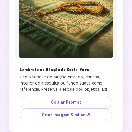
Lembrete de Bênção de Sexta-feira
Use o tapete de oração enviado, contas, 
interior de mesquita ou fundo suave como 
referência. Preserve a escala dos objetos, luz 
quente e profundidade de campo. Crie um 
fundo respeitoso de status de bênção de 
Copiar Prompt
sexta-feira com contas de oração, luz solar 
suave, sutil padrão islâmico, paleta calma em 
Criar Imagem Similar ↗
verde e dourado, painel central vazio para uma 
mensagem curta de Jumma Mubarak, formato 