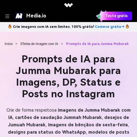
Media.io
Teste grátis
Crie imagens com IA sem limites. 100% grátis!
Comece grátis→
Início
>
Efeitos de Imagem com IA
>
Prompts de IA para Jumma Mubarak
Prompts de IA para
Jumma Mubarak para
Imagens, DP, Status e
Posts no Instagram
Crie de forma respeitosa
imagens de Jumma Mubarak com
IA
,
cartões de saudação Jummah Mubarak
,
desejos de
Jumuah Mubarak
,
imagens de bênçãos de sexta-feira
,
designs para status do WhatsApp
,
modelos de posts