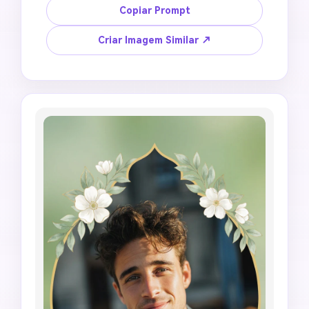
Jummah Mubarak sem pessoas com silhueta 
Copiar Prompt
centralizada da cúpula da mesquita, lua 
crescente, brilho suave de lanterna, elegante 
Criar Imagem Similar ↗
moldura circular floral, composição segura para 
perfil, estilo de avatar 1:1 de alta resolução, 
deixe o texto em branco para edição manual, 
sem erros árabes gerados, sem representação 
do Profeta ou de Allah, sem logotipo oficial 
falso, sem desordem.