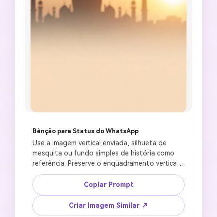
Bênção para Status do WhatsApp
Use a imagem vertical enviada, silhueta de 
mesquita ou fundo simples de história como 
referência. Preserve o enquadramento vertical, 
direção da luz e clima de cor principal. Crie um 
status WhatsApp de Jumma Mubarak em 9:16 
Copiar Prompt
com lanternas quentes, horizonte suave de 
mesquita, lua crescente, atmosfera pacífica de 
Criar Imagem Similar ↗
bênção de sexta-feira, área em branco clara 