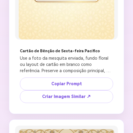
Cartão de Bênção de Sexta-feira Pacífico
Use a foto da mesquita enviada, fundo floral 
ou layout de cartão em branco como 
referência. Preserve a composição principal, 
iluminação suave e qualidade da imagem. Crie 
um cartão de saudação respeitoso de Jumma 
Copiar Prompt
Mubarak com uma silhueta pacífica de 
mesquita, brilho suave do nascer do sol, lua 
Criar Imagem Similar ↗
crescente, sutil padrão geométrico islâmico, 
espaço em branco elegante para texto 
editável de Jumma Mubarak, formato social 
quadrado 1:1, sem citação falsa do Alcorão ou 
Hadith, sem representação do Profeta, sem 
representação de Allah, sem letras em árabe ou 