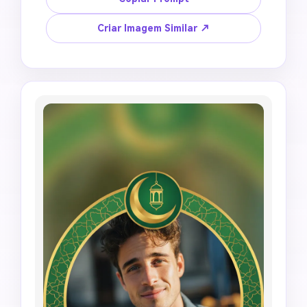
brancas, fundo verde suave, pequeno arco de 
mesquita, suaves destaques dourados, faixa 
Criar Imagem Similar ↗
inferior limpa para texto adicionado 
posteriormente, recorte circular amigável para 
DP, sem fusão de rostos, sem olhos 
distorcidos, sem suavização de pele irreal, sem 
letras aleatórias, sem endosso religioso de 
aparência oficial.