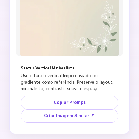
Status Vertical Minimalista
Use o fundo vertical limpo enviado ou 
gradiente como referência. Preserve o layout 
minimalista, contraste suave e espaço 
negativo. Crie uma imagem moderna de status 
de Jumma Mubarak com arte de linha simples de 
Copiar Prompt
mesquita, acento de crescente, delicado canto 
floral, paleta muted em branco e verde, grande 
Criar Imagem Similar ↗
área em branco para texto manual, design 
mobile polido em 9:16, sem letras geradas por 
IA, sem textura ruidosa, sem selo oficial de 