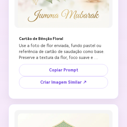
Cartão de Bênção Floral
Use a foto de flor enviada, fundo pastel ou 
referência de cartão de saudação como base. 
Preserve a textura da flor, foco suave e 
harmonia de cores. Crie um gracioso cartão de 
desejos de Jumma Mubarak com flores brancas, 
Copiar Prompt
detalhes em verde e dourado, sutil contorno 
de arco de mesquita, brilho suave de lanterna, 
Criar Imagem Similar ↗
área central limpa para texto de bênção 
editável, clima elegante de saudação de sexta-
feira, design quadrado 1:1, sem texto árabe 
gerado por IA, sem urdu com erros 
ortográficos, sem versículo falso do Alcorão, 
sem decoração excessiva, sem cores neon 
intensas.