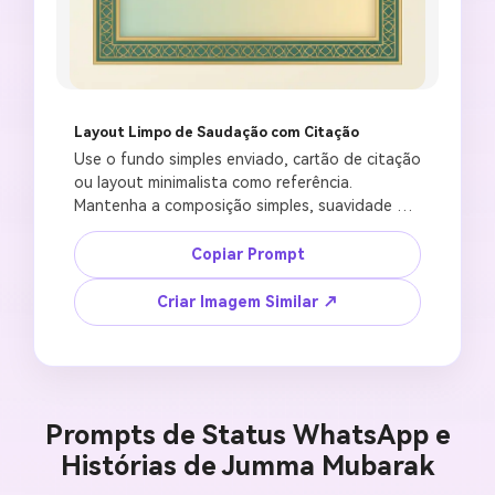
Layout Limpo de Saudação com Citação
Use o fundo simples enviado, cartão de citação 
ou layout minimalista como referência. 
Mantenha a composição simples, suavidade de 
cor e espaço em branco legível. Crie um fundo 
de cartão de citação de Jumuah Mubarak com 
Copiar Prompt
uma refinada forma de janela de mesquita, 
borda geométrica sutil, paleta suave em 
Criar Imagem Similar ↗
dourado e esmeralda, grande área em branco 
para texto manual em inglês ou urdu, estilo 
polido de saudação social, formato 4:5, sem 
texto de citação gerado, sem citação religiosa 
falsa, sem caligrafia ilegível, sem símbolo 
Prompts de Status WhatsApp e
político, sem artefatos de baixa qualidade.
Histórias de Jumma Mubarak