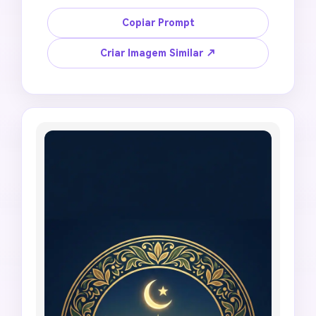
e expressão natural inalterados. Crie um DP 
modesto de Jumma Mubarak com fundo suave 
Copiar Prompt
de mesquita, luz gentil do nascer do sol, borda 
floral, moldura de perfil verde e dourada, clima 
Criar Imagem Similar ↗
pacífico de bênção de sexta-feira, recorte 
quadrado 1:1, sem distorção de rosto, sem 
pose glamorosa, sem alteração de maquiagem 
pesada, sem representação de figura religiosa, 
sem texto ilegível, sem emblema oficial falso.