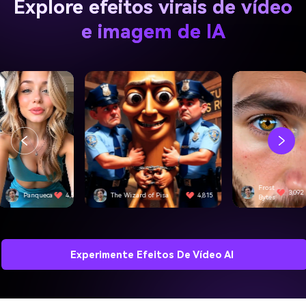
Explore efeitos virais de vídeo
e imagem de IA
Frost
3,092
e Wizard of Pisa
4,815
SwiftEdge
Bytes
Experimente Efeitos De Vídeo AI