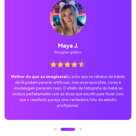
Jordan Pass.
Utilizador temporário
A surpresa perfeita nas mídias sociais
Experimentei a tendência
Gemini AI Baby Photo Tip com a Nano Banana e compartilhei o
resultado no TikTok. A reação foi incrível – todo mundo adorou a
cena familiar realista do retrato do meu bebê e a postagem
rapidamente se tornou viral.