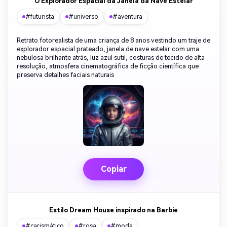
O Explorador Espacial da Janela da Nave Estelar
#futurista
#universo
#aventura
Retrato fotorealista de uma criança de 8 anos vestindo um traje de
explorador espacial prateado, janela de nave estelar com uma
nebulosa brilhante atrás, luz azul sutil, costuras de tecido de alta
resolução, atmosfera cinematográfica de ficção científica que
preserva detalhes faciais naturais
Copiar
Estilo Dream House inspirado na Barbie
#carismático
#rosa
#moda