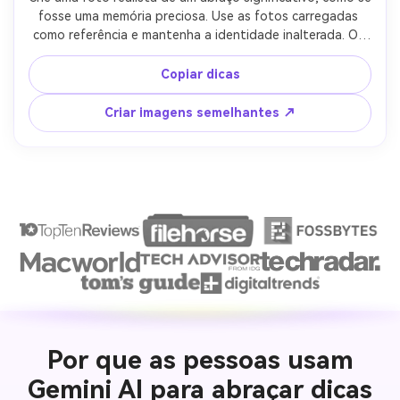
fosse uma memória preciosa. Use as fotos carregadas 
como referência e mantenha a identidade inalterada. Os 
abraços devem ser pessoais, calorosos e sinceros. 
Iluminação suave, atmosfera confortável, profundidade 
Copiar dicas
de campo suave. Estilo fotográfico realista. Sem 
quadrinhos, sem ilustrações, sem efeitos artificiais.
Criar imagens semelhantes ↗
Por que as pessoas usam
Gemini AI para abraçar dicas