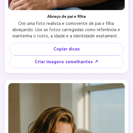
Abraço de pai e filha
Crie uma foto realista e comovente de pai e filha 
abraçando. Use as fotos carregadas como referência e 
mantenha o rosto, a idade e a identidade exatamente 
idênticas. Os abraços devem se sentir naturais, 
protetores e emocionalmente quentes. As expressões 
Copiar dicas
devem mostrar amor, confiança e conexão familiar. 
Linguagem corporal confortável, nenhum posicionamento 
Criar imagens semelhantes ↗
embaraçoso. Imagem realista, iluminação suave, textura 
realista da pele. Nenhum estilo de desenho animado, 
nenhum exagero, nenhuma distorção.