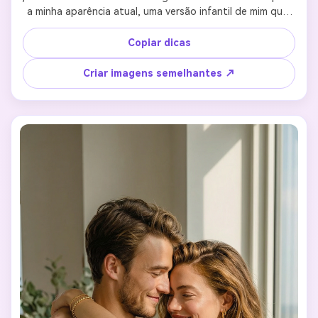
a minha aparência atual, uma versão infantil de mim que 
parece naturalmente jovem, mas claramente a mesma 
pessoa. Mantenha consistência e identificabilidade nas 
Copiar dicas
características faciais, cor da pele, identidade. O abraço 
deve se sentir quente, gentil e confortável, com contato 
Criar imagens semelhantes ↗
físico natural e postura relaxada. Ambas as expressões 
devem mostrar calma, segurança e conexão emocional. 
Estilo fotorrealista, luz natural suave, proporções 
realistas. Sem caricaturas, sem ilustrações, sem exageros, 
sem distorções.