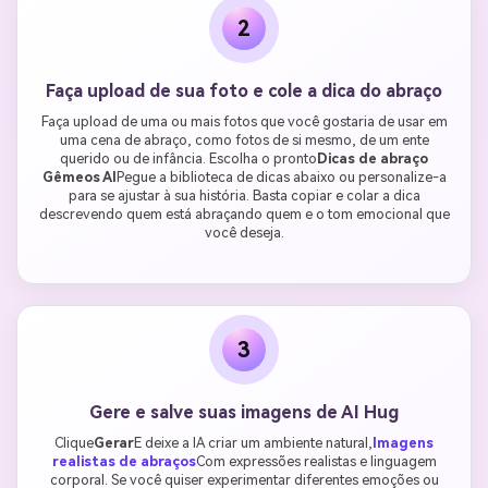
2
Faça upload de sua foto e cole a dica do abraço
Faça upload de uma ou mais fotos que você gostaria de usar em
uma cena de abraço, como fotos de si mesmo, de um ente
querido ou de infância. Escolha o pronto
Dicas de abraço
Gêmeos AI
Pegue a biblioteca de dicas abaixo ou personalize-a
para se ajustar à sua história. Basta copiar e colar a dica
descrevendo quem está abraçando quem e o tom emocional que
você deseja.
3
Gere e salve suas imagens de AI Hug
Clique
Gerar
E deixe a IA criar um ambiente natural,
Imagens
realistas de abraços
Com expressões realistas e linguagem
corporal. Se você quiser experimentar diferentes emoções ou