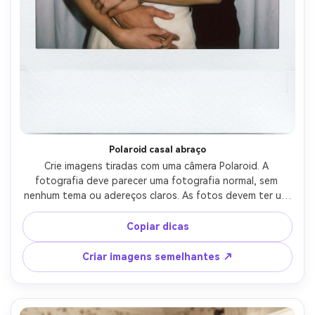
Polaroid casal abraço
Crie imagens tiradas com uma câmera Polaroid. A 
fotografia deve parecer uma fotografia normal, sem 
nenhum tema ou adereços claros. As fotos devem ter um 
efeito de desfoque ligeiro e uma fonte de luz 
consistente, como um flash em uma sala escura, 
Copiar dicas
espalhada por toda a foto. Não mude o rosto. Troque o 
fundo atrás dos dois por uma cortina branca. O homem a 
Criar imagens semelhantes ↗
segurava por trás.