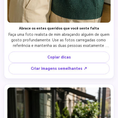
Abrace os entes queridos que você sente falta
Faça uma foto realista de mim abraçando alguém de quem 
gosto profundamente. Use as fotos carregadas como 
referência e mantenha as duas pessoas exatamente 
idênticas. Um abraço deve ser emocional, reconfortante e 
sincero. Contato físico natural, posturas relaxadas, 
Copiar dicas
expressões faciais suaves. Estilo realista com luz natural e 
proporções realistas. Sem quadrinhos, sem ilustrações, 
Criar imagens semelhantes ↗
sem efeitos artificiais.