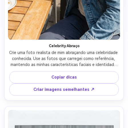
Celebrity Abraço
Crie uma foto realista de mim abraçando uma celebridade 
conhecida. Use as fotos que carregei como referência, 
mantendo as minhas características faciais e identidade 
inalteradas. As celebridades devem parecer reconhecíveis, 
mas naturais. O abraço deve se sentir amigável e 
Copiar dicas
relaxante, não palco ou exagerado. Estilo fotográfico 
realista sob luz natural. Sem desenhos animados, sem 
Criar imagens semelhantes ↗
ilustrações, sem distorções.