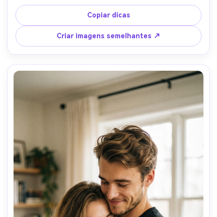
exatamente as mesmas. Um abraço deve ser tranquilo, 
reconfortante e profundamente emocional. Iluminação 
Copiar dicas
difusa suave, tons quentes, sombras suaves. Expressão 
descontraída, contato físico natural. Estilo fotorrealista 
Criar imagens semelhantes ↗
suave cinematográfico. Nenhum desenho animado, 
nenhuma ilustração, nenhum exagero.