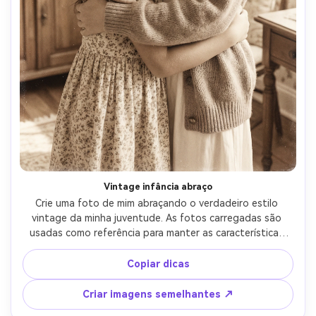
Vintage infância abraço
Crie uma foto de mim abraçando o verdadeiro estilo 
vintage da minha juventude. As fotos carregadas são 
usadas como referência para manter as características 
faciais consistentes com a identidade. A versão mais 
jovem deve parecer naturalmente mais jovem, mas é 
Copiar dicas
claramente a mesma pessoa. Tons vintage suaves, tons 
quentes, grãos de filme sutis, destaques ligeiramente 
Criar imagens semelhantes ↗
desbotados. Um abraço deve fazer a pessoa se sentir 