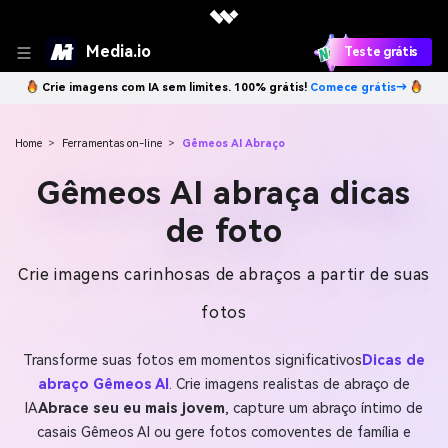
Media.io
Teste grátis
Crie imagens com IA sem limites. 100% grátis!
Comece grátis→
Home
>
Ferramentas on-line
>
Gêmeos AI Abraço
Gêmeos AI abraça dicas
de foto
Crie imagens carinhosas de abraços a partir de suas
fotos
Transforme suas fotos em momentos significativos
Dicas de
abraço Gêmeos AI
. Crie imagens realistas de abraço de
IA
Abrace seu eu mais jovem
, capture um abraço íntimo de
casais Gêmeos AI ou gere fotos comoventes de família e