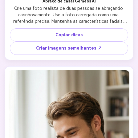
Abraço de casal Gêmeos AI
Crie uma foto realista de duas pessoas se abraçando 
carinhosamente. Use a foto carregada como uma 
referência precisa. Mantenha as características faciais, 
tamanho corporal, cor e identidade de ambas as pessoas 
inalteradas. O abraço deve se sentir íntimo e natural, com 
Copiar dicas
colocação suave do braço e contato físico íntimo. As 
expressões devem mostrar amor, calor e intimidade 
Criar imagens semelhantes ↗
emocional. Estilo fotográfico realista, luz natural, 
composição equilibrada. Sem estilização, sem desenho 
animado, sem pose artificial.