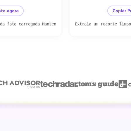
depois
antes
sto agora
Copiar P
Extraia um recorte limpo