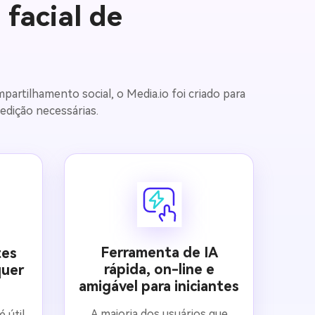
 facial de
partilhamento social, o Media.io foi criado para
edição necessárias.
Ferramenta de IA
tes
rápida, on-line e
quer
amigável para iniciantes
A maioria dos usuários que
é útil