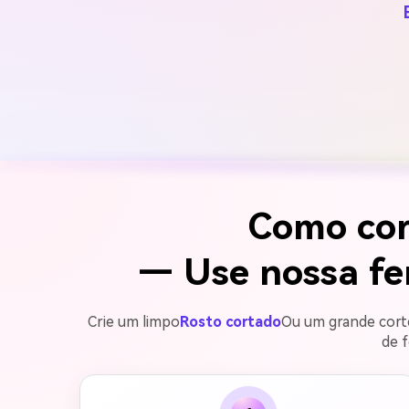
Como cor
— Use nossa fe
Crie um limpo
Rosto cortado
Ou um grande corte
de f