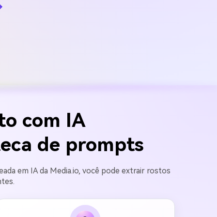
→
to com IA
teca de prompts
ada em IA da Media.io, você pode extrair rostos
ntes.