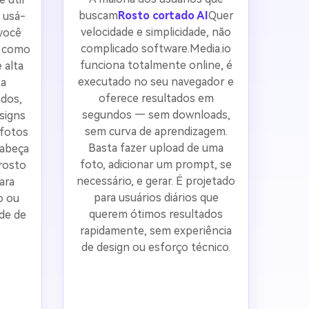
buscam
Rosto cortado AI
Quer
 usá-
velocidade e simplicidade, não
 você
complicado software.Media.io
o como
funciona totalmente online, é
 alta
executado no seu navegador e
 a
oferece resultados em
dos,
segundos — sem downloads,
signs
sem curva de aprendizagem.
 fotos
Basta fazer upload de uma
cabeça
foto, adicionar um prompt, se
 rosto
necessário, e gerar. É projetado
ara
para usuários diários que
o ou
querem ótimos resultados
de de
rapidamente, sem experiência
de design ou esforço técnico.