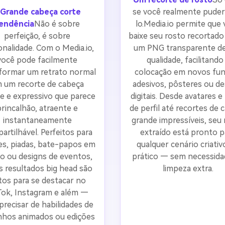
Grande cabeça corte
se você realmente puder
endência
Não é sobre
lo.Media.io permite que
perfeição, é sobre
baixe seu rosto recortad
nalidade. Com o Media.io,
um PNG transparente de
você pode facilmente
qualidade, facilitando
formar um retrato normal
colocação em novos fun
 um recorte de cabeça
adesivos, pôsteres ou de
e e expressivo que parece
digitais. Desde avatares e
brincalhão, atraente e
de perfil até recortes de 
instantaneamente
grande impressíveis, seu
artilhável. Perfeitos para
extraído está pronto p
, piadas, bate-papos em
qualquer cenário criativ
o ou designs de eventos,
prático — sem necessida
s resultados big head são
limpeza extra.
tos para se destacar no
Tok, Instagram e além —
recisar de habilidades de
nhos animados ou edições