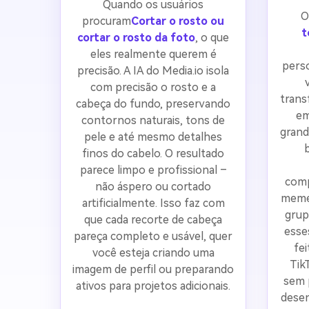
Quando os usuários
O
procuram
Cortar o rosto ou
t
cortar o rosto da foto
, o que
eles realmente querem é
perso
precisão. A IA do Media.io isola
com precisão o rosto e a
trans
cabeça do fundo, preservando
em
contornos naturais, tons de
grand
pele e até mesmo detalhes
finos do cabelo. O resultado
parece limpo e profissional –
comp
não áspero ou cortado
memes
artificialmente. Isso faz com
grup
que cada recorte de cabeça
esse
pareça completo e usável, quer
fei
você esteja criando uma
Tik
imagem de perfil ou preparando
sem p
ativos para projetos adicionais.
dese