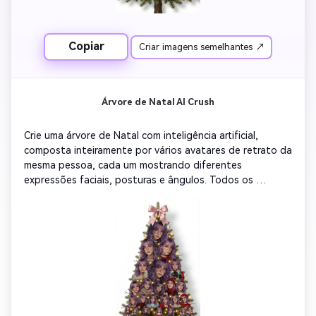
Estilo: ultra-realistic portrait collage, smooth edges, 
consistent lighting, cinematic clarity.

text watermark, cropped forehead, distorted face, extra 
Copiar
Criar imagens semelhantes ↗
body parts, strong shadow, background clutter, text 
overlay, frame borders, low quality

Árvore de Natal AI Crush
Crie uma árvore de Natal com inteligência artificial, 
composta inteiramente por vários avatares de retrato da 
mesma pessoa, cada um mostrando diferentes 
expressões faciais, posturas e ângulos. Todos os 
retratos devem ser recortados em bustos limpos ou 
somente silhuetas de rostos, com fundos transparentes 
e arranjos em camadas para formar o contorno de uma 
árvore de Natal. Os rostos não devem se sobrepor muito 
fortemente-mantenha um arranjo empilhado natural, com 
espaçamento visível e composição equilibrada. Adicione 
galhos de pinheiro realistas e luzes de fada douradas 
quentes enroladas habilmente em torno da árvore. 
Coloque um laço de fita rosa em cima. Fundo: branco 