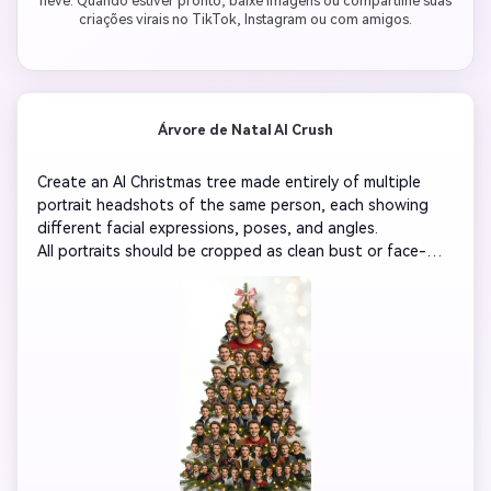
neve. Quando estiver pronto, baixe imagens ou compartilhe suas
criações virais no TikTok, Instagram ou com amigos.
Árvore de Natal AI Crush
Create an AI Christmas tree made entirely of multiple 
portrait headshots of the same person, each showing 
different facial expressions, poses, and angles.

All portraits should be cropped as clean bust or face-
only cutouts with transparent backgrounds, arranged in 
layers forming a Christmas tree silhouette.

Faces should not overlap too tightly—keep a natural 
stacked arrangement with visible spacing and balanced 
composition.

Add realistic pine branches and warm golden fairy lights 
subtly wrapping around the tree.

Place a pink ribbon bow on top.

Background: plain white or light beige with soft festive 
glow.
