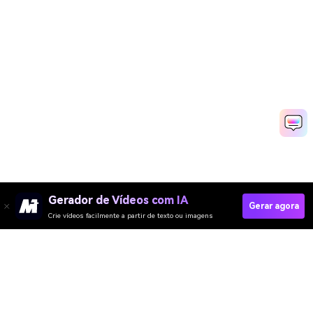
Gerador de Vídeos com IA
Gerar agora
Crie vídeos facilmente a partir de texto ou imagens
Try Christmas Tree Effect Now!
Media.io Online Tools Quality Rating：
4.7 (162,357 Votes)