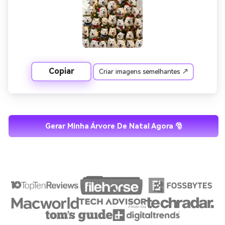
manter o equilíbrio. Adicione um laço de fita rosa macio 
no topo da árvore. Plano de fundo: branco limpo com 
luzes festivas sutis e sombras fracas para adicionar 
profundidade. Estilo: Colagem de retrato ultra-realista, 
iluminação de filme, tons consistentes, sombras naturais. 
Borda de moldura, foto em caixa, cabeça recortada, 
marca d'água de texto, árvore ausente, colagem lisa, 
Copiar
Criar imagens semelhantes ↗
rostos flutuantes, proporções distorcidas, fundo 
desordenado, baixa qualidade
Gerar Minha Árvore De Natal Agora 🎅