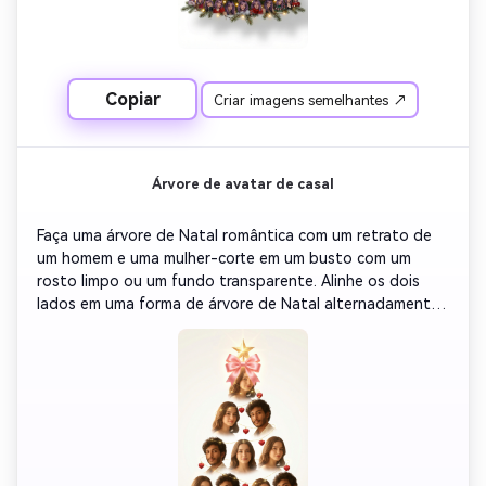
puro ou bege claro com um suave brilho festivo. Estilo: 
Colagem de retrato ultra realista, bordas lisas, iluminação 
consistente, claro como filme. Marca d'água de texto, 
testa cortada, rosto torcido, partes excessivas do 
Copiar
Criar imagens semelhantes ↗
corpo, sombras intensas, fundo desordenado, cobertura 
de texto, bordas de estrutura, baixa qualidade
Árvore de avatar de casal
Faça uma árvore de Natal romântica com um retrato de 
um homem e uma mulher-corte em um busto com um 
rosto limpo ou um fundo transparente. Alinhe os dois 
lados em uma forma de árvore de Natal alternadamente 
com um espaçamento suave entre cada foto. Adicione 
luzes douradas delicadas, decorações em forma de 
coração e adicione uma estrela brilhante ou uma fita rosa 
no topo. Certifique-se de que a iluminação e os tons de 
todos os retratos sejam quentes e consistentes. Fundo: 
branco suave ou marfim com um suave brilho festivo. 
Estilo: Colagem de retrato de filme, bordas lisas, 