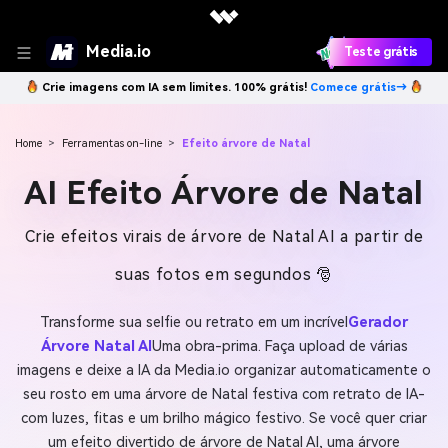
Media.io
Teste grátis
Crie imagens com IA sem limites. 100% grátis!
Comece grátis→
Home
>
Ferramentas on-line
>
Efeito árvore de Natal
AI Efeito Árvore de Natal
Crie efeitos virais de árvore de Natal AI a partir de
suas fotos em segundos 🎅
Transforme sua selfie ou retrato em um incrível
Gerador
Árvore Natal AI
Uma obra-prima. Faça upload de várias
imagens e deixe a IA da Media.io organizar automaticamente o
seu rosto em uma árvore de Natal festiva com retrato de IA-
com luzes, fitas e um brilho mágico festivo. Se você quer criar
um efeito divertido de árvore de Natal AI, uma árvore