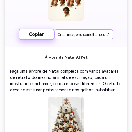
atmosfera festiva fantástica. Corpo inteiro, rosto 
desfocado, marca d'água de texto, sombra áspera, rosto 
recortado, ruído de fundo, moldura, rostos sobrepostos, 
baixa qualidade
Copiar
Criar imagens semelhantes ↗
Árvore de Natal AI Pet
Faça uma árvore de Natal completa com vários avatares 
de retrato do mesmo animal de estimação, cada um 
mostrando um humor, roupa e pose diferentes. O retrato 
deve se misturar perfeitamente nos galhos, substituindo 
as folhas-formando o contorno de uma árvore realista 
composta de rostos. Deixe os galhos de pinheiro abaixo 
claramente visíveis e as luzes de fada douradas quentes 
brilham entre os retratos. Certifique-se de que a árvore 
tem um triângulo claro, com um grande headshot perto 
do topo e um pequeno headshot na parte inferior para 