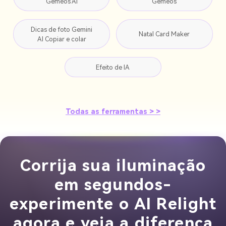
Gêmeos AI
Gêmeos
Dicas de foto Gemini
Natal Card Maker
AI Copiar e colar
Efeito de IA
Todas as ferramentas > >
Corrija sua iluminação
em segundos-
experimente o AI Relight
agora e veja a diferença