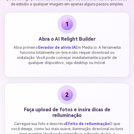
de estúdio a qualquer imagem em apenas alguns passos simples.
1
Abra o AI Relight Builder
Abra primeiro
Gerador de alívio IA
Em Media.io. A ferramenta
funciona totalmente on-line e não requer download ou
instalação. Você pode começar imediatamente a partir de
qualquer dispositivo, seja desktop ou móvel.
2
Faça upload de fotos e insira dicas de
reiluminação
Carregue sua foto e descreva
Efeito de reiluminação
O que
você deseja, como luz mais suave, iluminação direcional ou tons
mais quentes. Você pode especificar a direção da luz, a