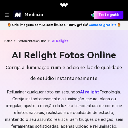
Media.io
Teste grátis
Crie imagens com IA sem limites. 100% grátis!
Comece grátis→
Home
>
Ferramentas on-line
>
AI Relight
AI Relight Fotos Online
Corrija a iluminação ruim e adicione luz de qualidade
de estúdio instantaneamente
Reiluminar qualquer foto em segundos
AI relight
Tecnologia.
Corrija instantaneamente a iluminação escura, plana ou
irregular, ajuste a direção da luz e a temperatura de cor e crie
efeitos naturais, realistas e de qualidade de estúdio,
mantendo o seu assunto realista. Sem truques de edição, sem
ferramentas sofisticadas, apenas upload e reiluminação.