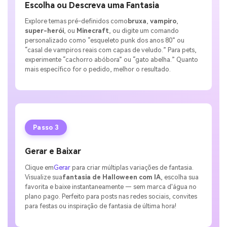
Escolha ou Descreva uma Fantasia
Explore temas pré-definidos como
bruxa
,
vampiro
,
super-herói
, ou
Minecraft
, ou digite um comando
personalizado como “esqueleto punk dos anos 80” ou
“casal de vampiros reais com capas de veludo.” Para pets,
experimente “cachorro abóbora” ou “gato abelha.” Quanto
mais específico for o pedido, melhor o resultado.
Passo 3
Gerar e Baixar
Clique em
Gerar
para criar múltiplas variações de fantasia.
Visualize sua
fantasia de Halloween com IA
, escolha sua
favorita e baixe instantaneamente — sem marca d'água no
plano pago. Perfeito para posts nas redes sociais, convites
para festas ou inspiração de fantasia de última hora!