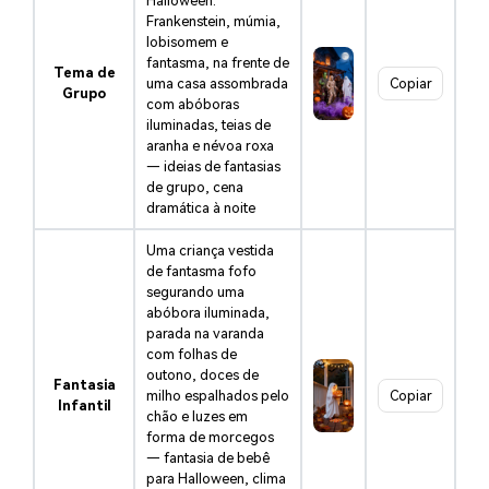
Halloween:
Frankenstein, múmia,
lobisomem e
fantasma, na frente de
Tema de
uma casa assombrada
Copiar
Grupo
com abóboras
iluminadas, teias de
aranha e névoa roxa
— ideias de fantasias
de grupo, cena
dramática à noite
Uma criança vestida
de fantasma fofo
segurando uma
abóbora iluminada,
parada na varanda
com folhas de
outono, doces de
Fantasia
milho espalhados pelo
Copiar
Infantil
chão e luzes em
forma de morcegos
— fantasia de bebê
para Halloween, clima