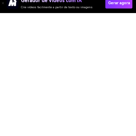
Gerador de Vídeos com IA
Gerar agora
Crie vídeos facilmente a partir de texto ou imagens
Try AI Halloween Costume
Media.io Online Tools Quality Rating：
4.7 (162,357 Votes)
Gerador de Vídeo
Gerador de Imagens
Gerador de Música
Templates & Filtros