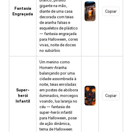
branco, pirulito
gigante na mão,
Fantasia
diante de uma casa
Copiar
Engraçada
decorada com teias
de aranha falsas e
esqueletos de plástico
— fantasia engraçada
para Halloween, cores
vivas, noite de doces
no subúrbio
Um menino como
Homem-Aranha
balançando por uma
cidade assombrada à
noite, teias enroladas
Super-
em postes de abóbora
herói
iluminados, morcegos
Copiar
Infantil
voando, lua laranja no
céu — fantasia de
super-herói infantil
para Halloween, pose
de ação dinâmica,
tema de Halloween