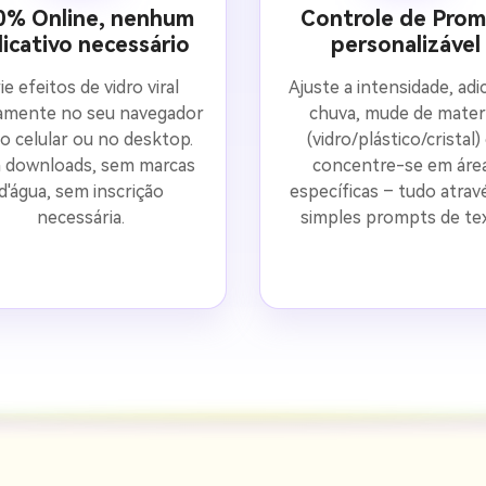
0% Online, nenhum
Controle de Pro
licativo necessário
personalizável
ie efeitos de vidro viral
Ajuste a intensidade, adi
tamente no seu navegador
chuva, mude de materi
o celular ou no desktop.
(vidro/plástico/cristal)
 downloads, sem marcas
concentre-se em áre
d'água, sem inscrição
específicas – tudo atrav
necessária.
simples prompts de tex