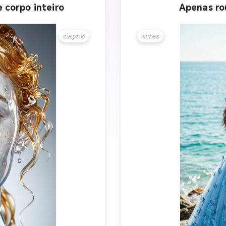
e corpo inteiro
Apenas ro
depois
antes