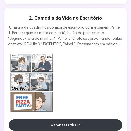
2. Comédia da Vida no Escritório
 Uma tira de quadrinhos cômica de escritório com 4 painéis. Painel 
1: Personagem na mesa com café, balão de pensamento 
"Segunda-feira de manhã...", Painel 2: Chefe se aproximando, balão 
de texto "REUNIÃO URGENTE!", Painel 3: Personagem em pânico 
com gotas de suor e texto "AI MEU DEUS", Painel 4: Placa da sala de 
reunião mostrando "FESTA DE PIZZA GRÁTIS". Arte limpa, estilo 
mangá, expressões faciais, diálogos legíveis. 
Gerar esta tira