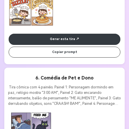
Gerar esta tira
Copiar prompt
6. Comédia de Pet e Dono
 Tira cômica com 4 painéis. Painel 1: Personagem dormindo em 
paz, relógio mostra "3:00 AM", Painel 2: Gato encarando 
intensamente, balão de pensamento "ME ALIMENTE", Painel 3: Gato 
derrubando objetos, sons "CRAASH! BAM!", Painel 4: Personagem 
acordado e descabelado, gato com cara de inocente, texto "O 
QUÊ?". Estilo cartoon, expressões exageradas, efeitos sonoros 
claros. 