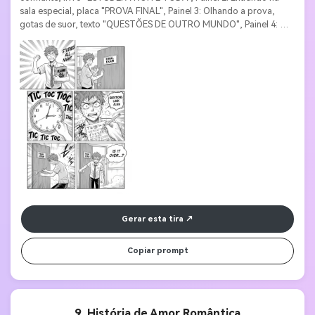
sala especial, placa "PROVA FINAL", Painel 3: Olhando a prova, 
gotas de suor, texto "QUESTÕES DE OUTRO MUNDO", Painel 4: 
Relógio "TIC TOC", Painel 5: Escrevendo freneticamente, linhas de 
movimento, Painel 6: Saindo com cara exausta, balão de 
pensamento "ACABOU?". Estilo mangá, emoções expressivas, 
tempos dramáticos. 
Gerar esta tira
Copiar prompt
9. História de Amor Romântica