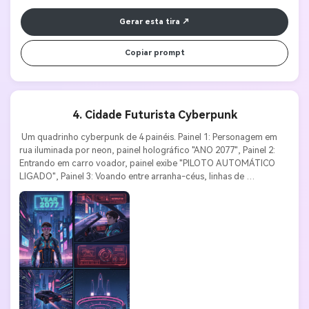
Gerar esta tira
Copiar prompt
4. Cidade Futurista Cyberpunk
 Um quadrinho cyberpunk de 4 painéis. Painel 1: Personagem em 
rua iluminada por neon, painel holográfico "ANO 2077", Painel 2: 
Entrando em carro voador, painel exibe "PILOTO AUTOMÁTICO 
LIGADO", Painel 3: Voando entre arranha-céus, linhas de 
velocidade, Painel 4: Chegando ao porto espacial, placa gigante 
"SHUTTLE PARA MARTE". Estilo futurista, cores neon, elementos 
de interface tecnológica, composição cinematográfica. 