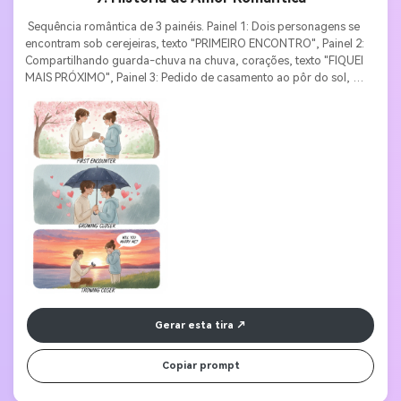
 Sequência romântica de 3 painéis. Painel 1: Dois personagens se 
encontram sob cerejeiras, texto "PRIMEIRO ENCONTRO", Painel 2: 
Compartilhando guarda-chuva na chuva, corações, texto "FIQUEI 
MAIS PRÓXIMO", Painel 3: Pedido de casamento ao pôr do sol, 
balão de texto "QUER CASAR COMIGO?". Estilo aquarela suave, 
tons pastéis, expressões emocionadas, tipografia elegante. 
Gerar esta tira
Copiar prompt