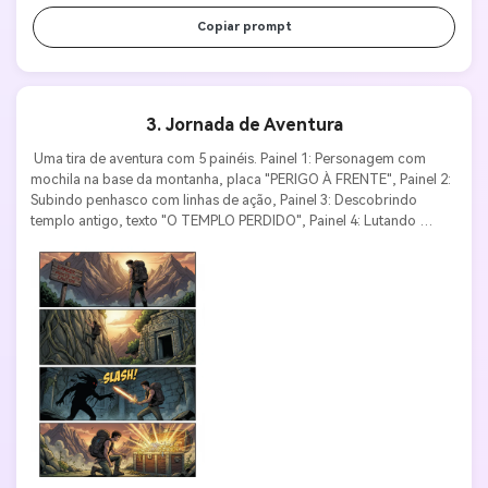
Copiar prompt
3. Jornada de Aventura
 Uma tira de aventura com 5 painéis. Painel 1: Personagem com 
mochila na base da montanha, placa "PERIGO À FRENTE", Painel 2: 
Subindo penhasco com linhas de ação, Painel 3: Descobrindo 
templo antigo, texto "O TEMPLO PERDIDO", Painel 4: Lutando 
contra criatura sombra, efeito sonoro "CORTE!", Painel 5: 
Encontrando baú de tesouro brilhando. Estilo aventura épica, 
iluminação dramática, texto de ação em destaque. 