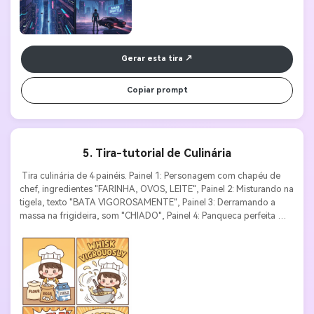
Gerar esta tira
Copiar prompt
5. Tira-tutorial de Culinária
 Tira culinária de 4 painéis. Painel 1: Personagem com chapéu de 
chef, ingredientes "FARINHA, OVOS, LEITE", Painel 2: Misturando na 
tigela, texto "BATA VIGOROSAMENTE", Painel 3: Derramando a 
massa na frigideira, som "CHIADO", Painel 4: Panqueca perfeita 
com faixa "SUCESSO!". Estilo chibi fofo, cores quentes, rótulos 
instrutivos, alimentos apetitosos. 