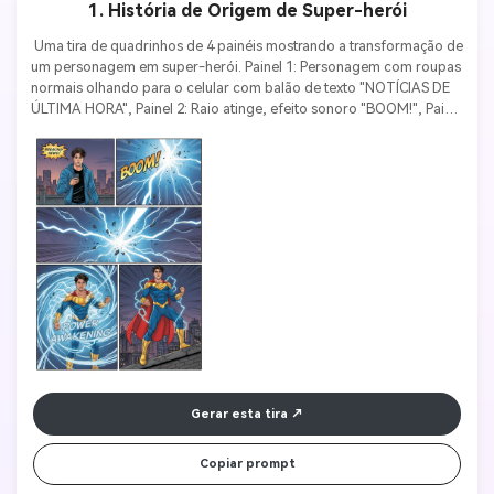
1. História de Origem de Super-herói
 Uma tira de quadrinhos de 4 painéis mostrando a transformação de 
um personagem em super-herói. Painel 1: Personagem com roupas 
normais olhando para o celular com balão de texto "NOTÍCIAS DE 
ÚLTIMA HORA", Painel 2: Raio atinge, efeito sonoro "BOOM!", Painel 
3: Personagem brilhando com energia, texto "DESPERTAR DE 
PODER", Painel 4: Personagem com fantasia de super-herói em 
pose heroica. Estilo de quadrinhos, cores vibrantes, linhas de ação 
dinâmicas, balões de fala com texto legível. 
Gerar esta tira
Copiar prompt