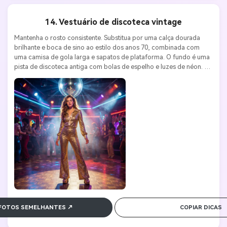
14. Vestuário de discoteca vintage
Mantenha o rosto consistente. Substitua por uma calça dourada 
brilhante e boca de sino ao estilo dos anos 70, combinada com 
uma camisa de gola larga e sapatos de plataforma. O fundo é uma 
pista de discoteca antiga com bolas de espelho e luzes de néon. 
Efeitos dramáticos de iluminação de palco. Canon EOS 5D Mark IV, 
lente 50mm f/1.4, ISO 800, f/2.8. Vintage, dinâmico, estilo disco.
 FOTOS SEMELHANTES ↗
COPIAR DICAS