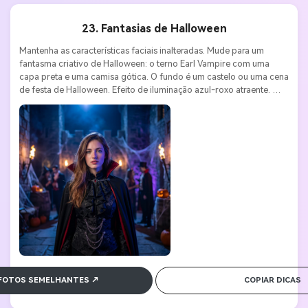
23. Fantasias de Halloween
Mantenha as características faciais inalteradas. Mude para um 
fantasma criativo de Halloween: o terno Earl Vampire com uma 
capa preta e uma camisa gótica. O fundo é um castelo ou uma cena 
de festa de Halloween. Efeito de iluminação azul-roxo atraente. 
Sony A7S III, lente 35mm f/1.4, ISO 800, f/1.8. Mistério, teatro, 
temas de férias.
 FOTOS SEMELHANTES ↗
COPIAR DICAS