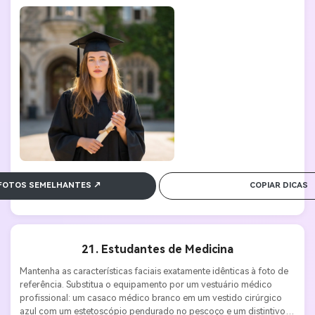
f/2.0. Estilo solene, comemorativo e acadêmico.
 FOTOS SEMELHANTES ↗
COPIAR DICAS
21. Estudantes de Medicina
Mantenha as características faciais exatamente idênticas à foto de 
referência. Substitua o equipamento por um vestuário médico 
profissional: um casaco médico branco em um vestido cirúrgico 
azul com um estetoscópio pendurado no pescoço e um distintivo 