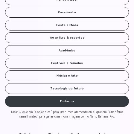
Casamento
Festa e Moda
Ao ar livre & esportes
Acadêmico
Festivais e feriados
Música e Arte
Tecnologia do futuro
Todos os
Dica: Clique em "Copiar dica" para usar imediatamente ou clique em "Criar fotos
semelhantes" para gerar uma nova imagem com o Nano Banana Pro.