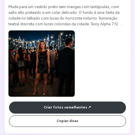
Mude para um vestido preto sem mangas com lantejoulas, com 
salto alto prateado e um colar delicado. O fundo é uma festa da 
cidade no telhado com luzes do horizonte noturno. Iluminação 
teatral discreta com luzes coloridas da cidade. Sony Alpha 7 IV, 
lente 35mm f/1.4, ISO 1600, f/2.0. Estilo de vida noturna elegante, 
glamourosa e urbana.
Criar fotos semelhantes
Copiar dicas