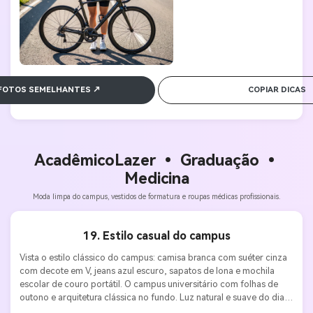
 FOTOS SEMELHANTES ↗
COPIAR DICAS
Acadêmico
Lazer • Graduação •
Medicina
Moda limpa do campus, vestidos de formatura e roupas médicas profissionais.
19. Estilo casual do campus
Vista o estilo clássico do campus: camisa branca com suéter cinza 
com decote em V, jeans azul escuro, sapatos de lona e mochila 
escolar de couro portátil. O campus universitário com folhas de 
outono e arquitetura clássica no fundo. Luz natural e suave do dia. 
Sony A7 IV, lente 35mm f/1.8, ISO 200, f/2.8. Estilo jovem, 