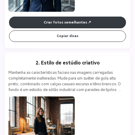
Criar fotos semelhantes
Copiar dicas
2. Estilo de estúdio criativo
Mantenha as características faciais nas imagens carregadas 
completamente inalteradas. Mude para um suéter de gola alta 
preto, combinado com calças casuais escuras e tênis brancos. O 
fundo é um estúdio de sótão industrial com paredes de tijolos 
expostas e suave iluminação de trabalho. Postura natural e relaxada, 
encostada na bancada de trabalho. Câmera Sony A7 IV, lente 50mm 
f/1.2, ISO 400, f/1.4. Estilo moderno, criativo e confortável.