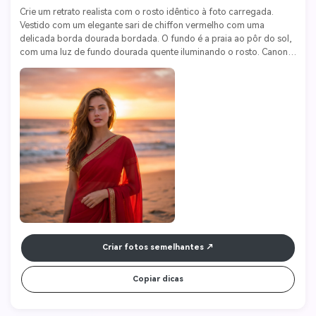
Crie um retrato realista com o rosto idêntico à foto carregada. 
Vestido com um elegante sari de chiffon vermelho com uma 
delicada borda dourada bordada. O fundo é a praia ao pôr do sol, 
com uma luz de fundo dourada quente iluminando o rosto. Canon 
EOS 5D Mark IV, lente de 85 mm f/1.4, ISO 100, abertura f/1.8. Estilo 
cinematográfico, sonhador e surreal.
Criar fotos semelhantes
Copiar dicas