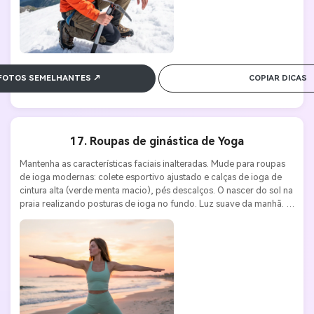
 FOTOS SEMELHANTES ↗
COPIAR DICAS
17. Roupas de ginástica de Yoga
Mantenha as características faciais inalteradas. Mude para roupas 
de ioga modernas: colete esportivo ajustado e calças de ioga de 
cintura alta (verde menta macio), pés descalços. O nascer do sol na 
praia realizando posturas de ioga no fundo. Luz suave da manhã. 
Canon EOS R6, lente 50mm f/1.2, ISO 100, f/2.0. Uma estética 
saudável, tranquila e esportiva.