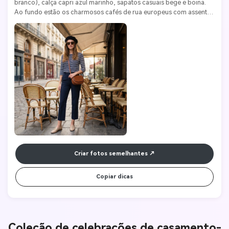
branco), calça capri azul marinho, sapatos casuais bege e boina. 
Ao fundo estão os charmosos cafés de rua europeus com assentos 
ao ar livre, ruas de paralelepípedos e edifícios retrô. A suave luz 
natural da tarde brilha através do toldo do café. Nikon Z7 II, lente 
35mm f/1.8, ISO 200, f/2.8. Estética de vida requintada, europeia e 
de café. Qualidade 4K.
Criar fotos semelhantes
Copiar dicas
Coleção de celebrações de casamento-