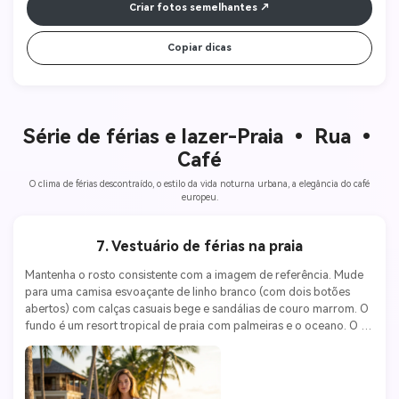
Criar fotos semelhantes
Copiar dicas
Série de férias e lazer-
Praia • Rua •
Café
O clima de férias descontraído, o estilo da vida noturna urbana, a elegância do café
europeu.
7. Vestuário de férias na praia
Mantenha o rosto consistente com a imagem de referência. Mude 
para uma camisa esvoaçante de linho branco (com dois botões 
abertos) com calças casuais bege e sandálias de couro marrom. O 
fundo é um resort tropical de praia com palmeiras e o oceano. O 
sol quente do horário nobre. Canon EOS R6, lente 35mm f/1.4, ISO 
200, f/2.0. Descontraído, férias, estilo natural.