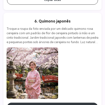
Copiar dicas
6. Quimono japonês
Troque a roupa da foto enviada por um delicado quimono rosa 
cerejeira com um padrão de flor de cerejeira pintado à mão e um 
cinto tradicional. Jardim tradicional japonês com lanternas de pedra 
e pequenas pontes sob árvores de cerejeira no fundo. Luz natural e 
suave da primavera. Câmera Fujifilm X-T5, lente 56mm f/1.2, ISO 
100, f/2.0. Tranquilidade, tradição, estética japonesa.