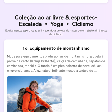
Coleção ao ar livre & esportes-
Escalada • Yoga • Ciclismo
Equipamentos esportivos ao ar livre, estética de yoga do nascer do sol, retratos dinâmicos
de ciclismo.
16. Equipamento de montanhismo
Mude para equipamentos profissionais de montanhismo: jaqueta à 
prova de vento (laranja brilhante), calças de caminhada, sapatos de 
caminhada, mochila. O fundo é um pico coberto de neve, céu azul 
e nuvens brancas. A luz natural brilhante mostra a textura do 
exterior. Nikon Z9, lente 24-70mm f/2.8, ISO 200, f/8.0. Aventura, 
profissional, estilo esportivo ao ar livre.