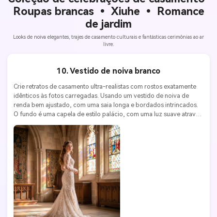
Roupas brancas • Xiuhe • Romance
de jardim
Looks de noiva elegantes, trajes de casamento culturais e fantásticas cerimônias ao ar
livre.
10. Vestido de noiva branco
Crie retratos de casamento ultra-realistas com rostos exatamente 
idênticos às fotos carregadas. Usando um vestido de noiva de 
renda bem ajustado, com uma saia longa e bordados intrincados. 
O fundo é uma capela de estilo palácio, com uma luz suave através 
das vitrais. Iluminação profissional para fotografia de casamento. 
Canon EOS R5, lente 85mm f/1.2, ISO 200, f/1.8. Estilo de 
casamento romântico, sonhador e sofisticado.