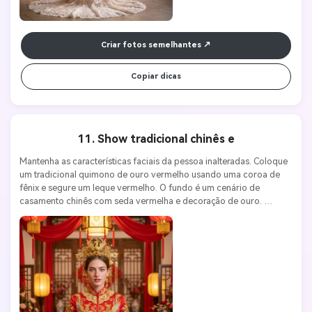
Criar fotos semelhantes
Copiar dicas
11. Show tradicional chinês e
Mantenha as características faciais da pessoa inalteradas. Coloque 
um tradicional quimono de ouro vermelho usando uma coroa de 
fênix e segure um leque vermelho. O fundo é um cenário de 
casamento chinês com seda vermelha e decoração de ouro. 
Iluminação suave e quente. Nikon Z7 II, lente 50 mm f/1.8, ISO 100, 
f/2.8 Estética de casamento festiva, tradicional e chinesa.