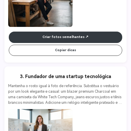
Criar fotos semelhantes
Copiar dicas
3. Fundador de uma startup tecnológica
Mantenha o rosto igual à foto de referência. Substitua o vestuário 
por um look elegante e casual: um blazer premium Charcoal em 
uma camiseta da White Tech Company, jeans escuros justos e tênis 
brancos minimalistas. Adicione um relógio inteligente prateado e 
fones de ouvido sem fio. O fundo é um moderno escritório de 
empreendedorismo com uma mesa de pé, um computador Mac e 
um quadro branco de vidro com indicadores de 
empreendedorismo. Luz natural com um leve brilho da lente. 
Tirado em uma Sony A7 IV com uma lente 35mm f/1.4, ISO 400, 