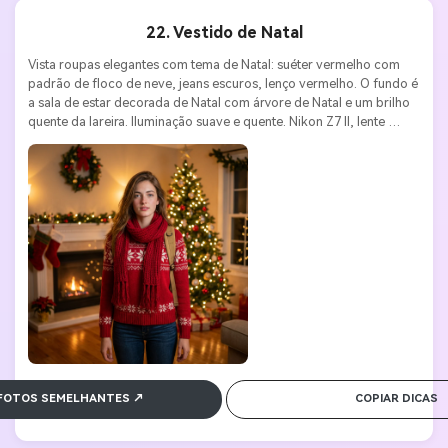
22. Vestido de Natal
Vista roupas elegantes com tema de Natal: suéter vermelho com 
padrão de floco de neve, jeans escuros, lenço vermelho. O fundo é 
a sala de estar decorada de Natal com árvore de Natal e um brilho 
quente da lareira. Iluminação suave e quente. Nikon Z7 II, lente 
50mm f/1.4, ISO 400, f/2.0. Ambiente confortável, festivo e familiar.
 FOTOS SEMELHANTES ↗
COPIAR DICAS