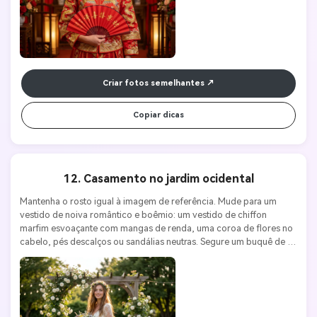
Criar fotos semelhantes
Copiar dicas
12. Casamento no jardim ocidental
Mantenha o rosto igual à imagem de referência. Mude para um 
vestido de noiva romântico e boêmio: um vestido de chiffon 
marfim esvoaçante com mangas de renda, uma coroa de flores no 
cabelo, pés descalços ou sandálias neutras. Segure um buquê de 
flores silvestres. O fundo é um encantador local de casamento no 
jardim, com um pavilhão de madeira coberto com rosas brancas, 
luzes de corda e vegetação exuberante. Iluminação suave do pôr 
do sol no horário nobre. Canon EOS R5, lente 85mm f/1.2, ISO 400, 
f/1.8. Caprichoso, romântico, estética de casamento ao ar livre. 