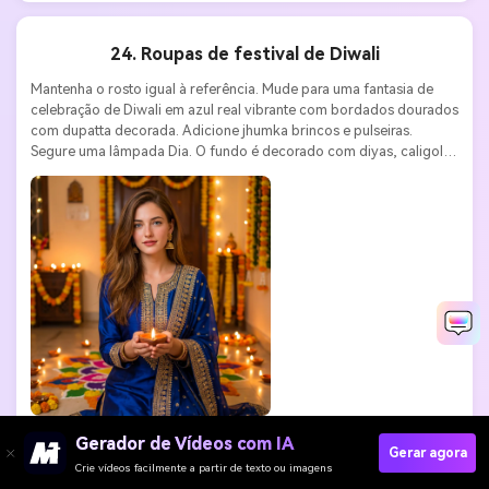
24. Roupas de festival de Diwali
Mantenha o rosto igual à referência. Mude para uma fantasia de 
celebração de Diwali em azul real vibrante com bordados dourados 
com dupatta decorada. Adicione jhumka brincos e pulseiras. 
Segure uma lâmpada Dia. O fundo é decorado com diyas, caligolas 
e rangoli. Luzes quentes do feriado. Canon EOS R6, lente 50mm 
f/1.2. Qualidade 4K.
Gerador de Vídeos com IA
Gerar agora
 FOTOS SEMELHANTES ↗
COPIAR DICAS
Crie vídeos facilmente a partir de texto ou imagens