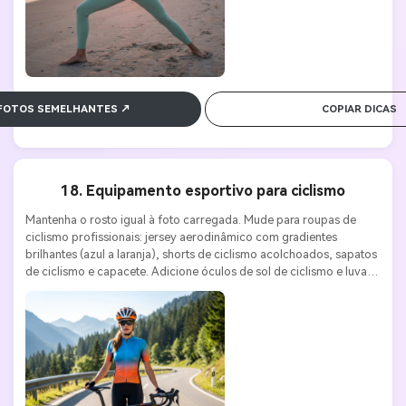
 FOTOS SEMELHANTES ↗
COPIAR DICAS
18. Equipamento esportivo para ciclismo
Mantenha o rosto igual à foto carregada. Mude para roupas de 
ciclismo profissionais: jersey aerodinâmico com gradientes 
brilhantes (azul a laranja), shorts de ciclismo acolchoados, sapatos 
de ciclismo e capacete. Adicione óculos de sol de ciclismo e luvas. 
Segure ou fique ao lado de uma bicicleta de estrada de alta 
qualidade. O fundo é uma estrada de montanha cênica, com 
curvas, florestas e picos distantes. O sol claro da manhã cria 
sombras dinâmicas. Sony A7 IV, lente 35mm f/2.8, ISO 200, f/4.0. 
Estética esportiva, dinâmica e competitiva do esporte. Qualidade 
4K.