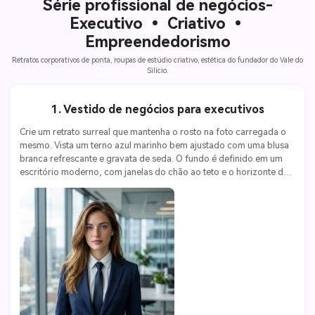
Série profissional de negócios-
Executivo • Criativo •
Empreendedorismo
Retratos corporativos de ponta, roupas de estúdio criativo, estética do fundador do Vale do
Silício.
1. Vestido de negócios para executivos
Crie um retrato surreal que mantenha o rosto na foto carregada o 
mesmo. Vista um terno azul marinho bem ajustado com uma blusa 
branca refrescante e gravata de seda. O fundo é definido em um 
escritório moderno, com janelas do chão ao teto e o horizonte da 
cidade. Luz natural suave na lateral. Fotografado em uma Canon 
EOS R5 com uma lente 85mm f/1.2, ISO 200, abertura f/1.8. 
Atmosfera profissional, sofisticada e empresarial. 4K Ultra HD.