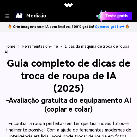
Media.io
Teste grátis
Crie imagens com IA sem limites. 100% grátis!
Comece grátis→
Home
›
Ferramentas on-line
›
Dicas da máquina de troca de roupa
AI
Guia completo de dicas de
troca de roupa de IA
(2025)
-Avaliação gratuita do equipamento AI
(copiar e colar)
Encontrar a roupa perfeita-sem ter que tirar novas fotos-é
finalmente possível. Com a ajuda de ferramentas modernas de
inteligência artificial, você pode trocar de roupa em fotos,