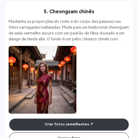
5. Cheongsam chinês
Mantenha as proporções do rosto e do corpo das pessoas nas 
fotos carregadas inalteradas. Mude para um tradicional cheongsam 
de seda vermelho escuro com um padrão de fênix dourado e um 
design de fenda alta. O fundo é um pátio clássico chinês com 
lanternas vermelhas e edifícios de madeira. Luzes suaves do 
crepúsculo. Câmera Nikon Z9, lente 50mm f/1.2, ISO 250, f/2.8. 
Estética elegante, clássica e oriental.
Criar fotos semelhantes