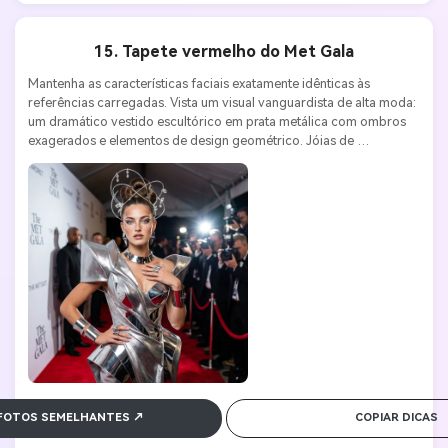
15. Tapete vermelho do Met Gala
Mantenha as características faciais exatamente idênticas às 
referências carregadas. Vista um visual vanguardista de alta moda: 
um dramático vestido escultórico em prata metálica com ombros 
exagerados e elementos de design geométrico. Jóias de 
declaração ousada e tiaras artísticas. Maquiagem e penteado 
profissionais. No fundo é o tapete vermelho da Metropolitan 
Opera, com fundos passo a passo, cordas de veludo e flashes de 
paparazzi. Nikon Z9, lente 85mm f/1.4, ISO 800, f/2.0. Alta moda, 
editorial, estética de tapete vermelho de celebridades. Ultra HD 8K.
 FOTOS SEMELHANTES ↗
COPIAR DICAS