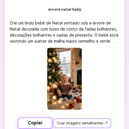
árvore natal baby
Crie um lindo bebê de Natal sentado sob a árvore de 
Natal decorada com luzes de conto de fadas brilhantes, 
decorações brilhantes e caixas de presente. O bebê está 
vestindo um suéter de malha macio vermelho e verde. 
Adicione iluminação bokeh, tons interiores quentes e 
uma queda de neve suave fora da janela-uma atmosfera 
acolhedora de manhã de férias.
Copiar
Criar imagens semelhantes ↗