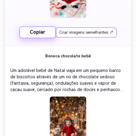
Copiar
Criar imagens semelhantes ↗
Boneca chocolate bebê
Um adorável bebê de Natal viaja em um pequeno barco 
de biscoitos através de um rio de chocolate sedoso 
(fantasia, segurança), ondulações suaves e vapor de 
cacau suave, cercado por rochas de doces e penhascos 
de pão de gengibre. Bebê usava macacão de veludo 
vermelho e chapéu de elfo; Adicione luzes festivas 
douradas quentes, bokeh piscando e flocos de neve 
macios flutuando acima. Ultra-detalhes, HDR 
cinematográfico, profundidade de campo leve, estética 
caprichosa do parque de doces de Natal, composição 
perfeitamente centrada.