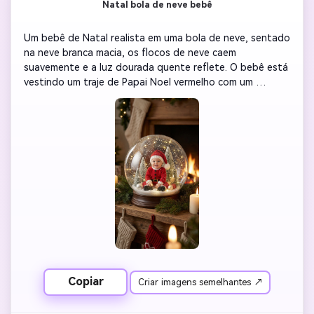
Natal bola de neve bebê
Um bebê de Natal realista em uma bola de neve, sentado 
na neve branca macia, os flocos de neve caem 
suavemente e a luz dourada quente reflete. O bebê está 
vestindo um traje de Papai Noel vermelho com um 
pequeno chapéu, cercado por decorações de Natal e 
luzes piscando, estética de inverno confortável, estilo 
HDR cinematográfico, super detalhado, perfeito para 
fazer cartões de férias.
Copiar
Criar imagens semelhantes ↗