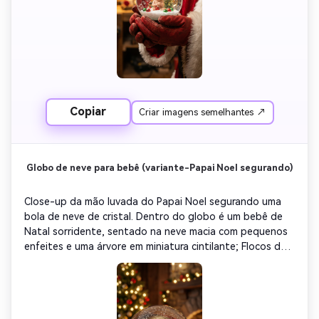
Copiar
Criar imagens semelhantes ↗
Globo de neve para bebê (variante-Papai Noel segurando)
Close-up da mão luvada do Papai Noel segurando uma 
bola de neve de cristal. Dentro do globo é um bebê de 
Natal sorridente, sentado na neve macia com pequenos 
enfeites e uma árvore em miniatura cintilante; Flocos de 
neve delicados giram dentro. O vidro mostra o reflexo 
quente do casaco vermelho do Papai Noel; O fundo é 
uma oficina ártica suave e desfocada com iluminação 
confortável. Refração de vidro ultra-realista, destaques 