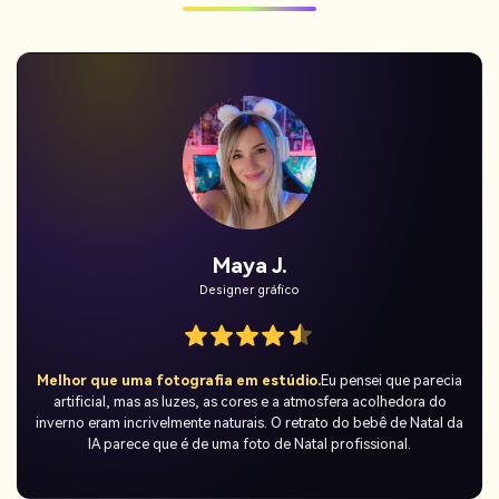
Jordan Pass.
Utilizador temporário
 que parecia
Surpresa viral no TikTok.
Entrei na tendência do bebê
lhedora do
com o gerador Media.io e minhas postagens explodira
 de Natal da
mundo adora a atmosfera fofa de bola de neve e a at
nal.
festiva-esta é a tendência mais fofa que já experime