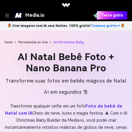
Media.io
Teste grátis
Crie imagens com IA sem limites. 100% grátis!
Comece grátis→
Home
>
Ferramentas on-line
>
AI Christmas Baby
AI Natal Bebê Foto +
Nano Banana Pro
Transforme suas fotos em bebês mágicos de Natal
AI em segundos 🎅
Transforme qualquer selfie em um fofo
Foto de bebê de
Natal com IA
Cheio de neve, luzes e magia festiva. 🎄 Com o AI
Christmas Baby Builder da Media.io, você pode criar
instantaneamente retratos realistas de globos de neve, cenas