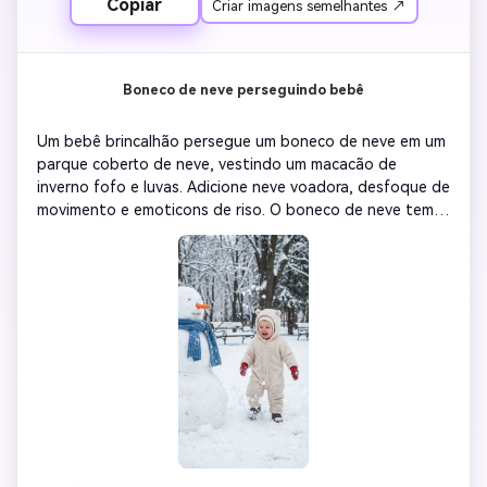
Copiar
Criar imagens semelhantes ↗
Boneco de neve perseguindo bebê
Um bebê brincalhão persegue um boneco de neve em um 
parque coberto de neve, vestindo um macacão de 
inverno fofo e luvas. Adicione neve voadora, desfoque de 
movimento e emoticons de riso. O boneco de neve tem 
um nariz de cenoura e um lenço, luz do dia suave, tons 
de inverno HDR, alegria infantil cinematográfica e humor 
de conto de fadas congelado.