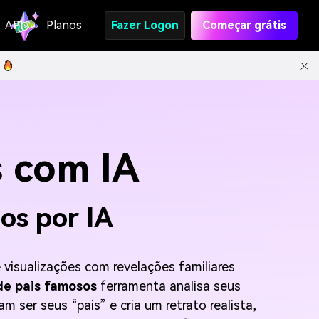
API
Planos
Fazer Logon
Começar grátis
 com IA
os por IA
visualizações com revelações familiares
de pais famosos
ferramenta analisa seus
am ser seus “pais” e cria um retrato realista,