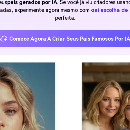
eus
pais gerados por IA
. Se você já viu criadores usan
açadas, experimente agora mesmo com o
ai escolha de
perfeita.
Comece Agora A Criar Seus Pais Famosos Por I