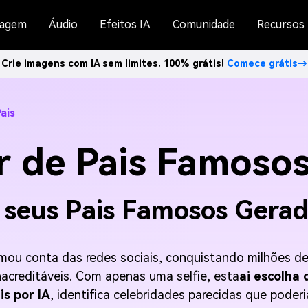
agem
Áudio
Efeitos IA
Comunidade
Recursos
Crie imagens com IA sem limites. 100% grátis!
Comece grátis→
ais
 de Pais Famosos
seus Pais Famosos Gerad
ou conta das redes sociais, conquistando milhões de 
inacreditáveis. Com apenas uma selfie, esta
ai escolha 
is por IA
, identifica celebridades parecidas que poderi