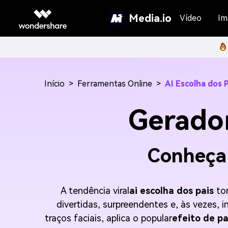
Media.io
Vídeo
Im
Início
>
Ferramentas Online
>
AI Escolha dos P
Gerador
Conheça 
A tendência viral
ai escolha dos pais
tom
divertidas, surpreendentes e, às vezes, 
traços faciais, aplica o popular
efeito de pa