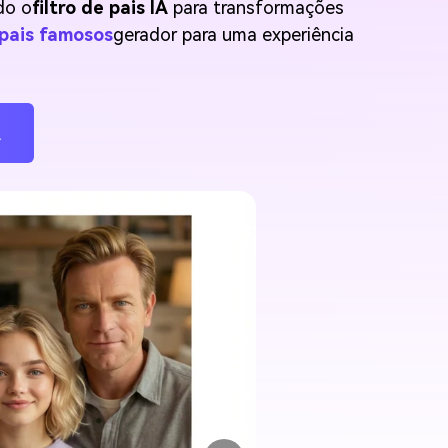
do o
filtro de pais IA
para transformações
 pais famosos
gerador para uma experiência
A