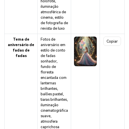
holofote,
iluminação
atmosférica de
cinema, estilo
de fotografia de
revista de luxo
Tema de
Fotos de
Copiar
aniversário de
aniversário em
fadas de
estilo de conto
fadas
de fadas
sonhador,
fundo de
floresta
encantada com
lanternas
brilhantes,
balões pastel,
tiaras brilhantes,
iluminação
cinematográfica
suave,
atmosfera
caprichosa