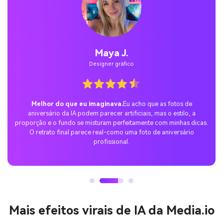
Maya J.
Designer gráfico
Melhor do que eu imaginava.
Eu acho que as fotos de
aniversário da IA podem parecer artificiais, mas o estilo, a
proporção e o fundo se misturam perfeitamente com minhas dicas.
O retrato final parece real-como uma foto de aniversário
profissional.
Mais efeitos virais de IA da Media.io