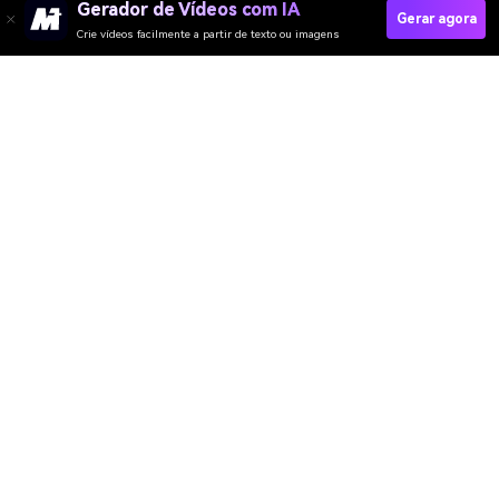
Gerador de Vídeos com IA
Gerar agora
Crie vídeos facilmente a partir de texto ou imagens
Crie Hashtags Agora
Media.io Online Tools
Quality Rating:
4.8
(215,357 Votes)
Gerador de Vídeo
Gerador de Imagens
Gerador de Música
Templates & Filtros
Removedor de marca d'água