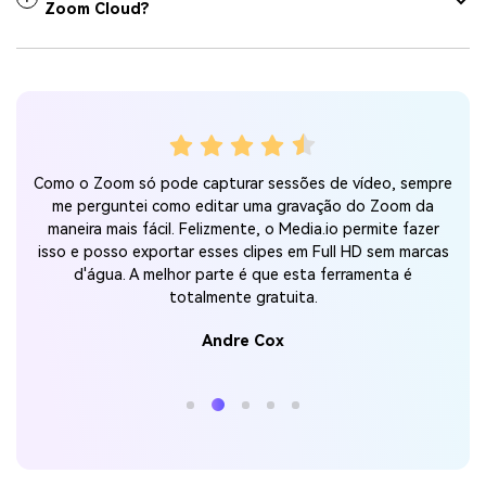
Zoom Cloud?
para
Sou
Como o Zoom só pode capturar sessões de vídeo, sempre
adi
me perguntei como editar uma gravação do Zoom da
o tem
r
maneira mais fácil. Felizmente, o Media.io permite fazer
osso
Me
isso e posso exportar esses clipes em Full HD sem marcas
lema
xíca
d'água. A melhor parte é que esta ferramenta é
g
totalmente gratuita.
Andre Cox