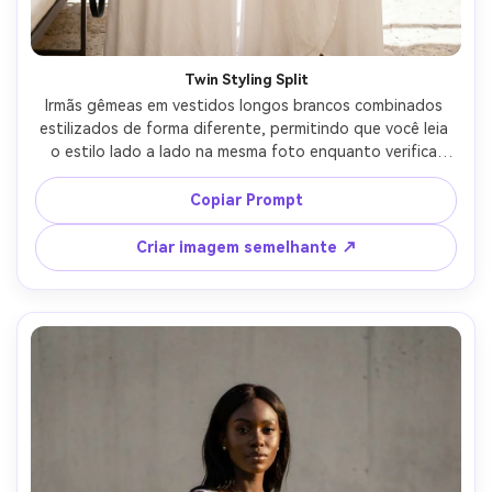
Twin Styling Split
Irmãs gêmeas em vestidos longos brancos combinados 
estilizados de forma diferente, permitindo que você leia 
o estilo lado a lado na mesma foto enquanto verifica 
como o tecido cai no seu quadro; Pátio ao ar livre, 
sombra aberta com salto brilhante, Fujifilm GFX 50R 63mm 
Copiar Prompt
f/2.8, composição de duas pessoas de corpo inteiro, 
humor brincalhão mas analítico, textura da pele 
Criar imagem semelhante ↗
fotorealista, classificação de cores limpas, roupa drapada 
naturalmente em seu quadro, iluminação cinematográfica 
suave-AR 4:5