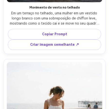
Movimento de vento no telhado
Em um terraço no telhado, uma mulher em um vestido 
longo branco com uma sobreposição de chiffon leve, 
mostrando como o tecido cai e se move no seu quadro 
em uma brisa; Sol final da tarde com enchimento de 
refletor, Sony A7IV 35mm f/1.8, corpo inteiro largo 
Copiar Prompt
vertical, arejado mas preciso ajuste verificar humor, 
desfoque de movimento realista na bainha, foco facial 
Criar imagem semelhante ↗
nítido-AR 4:5