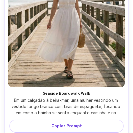
Seaside Boardwalk Walk
Em um calçadão à beira-mar, uma mulher vestindo um 
vestido longo branco com tiras de espaguete, focando 
em como a bainha se senta enquanto caminha e na 
silhueta que ela cria no seu quadro; Luz costeira brilhante 
com névoa suave, Nikon Z8 50mm f/2, tiro de caminhada 
Copiar Prompt
de corpo inteiro, humor relaxado de férias, sombras 