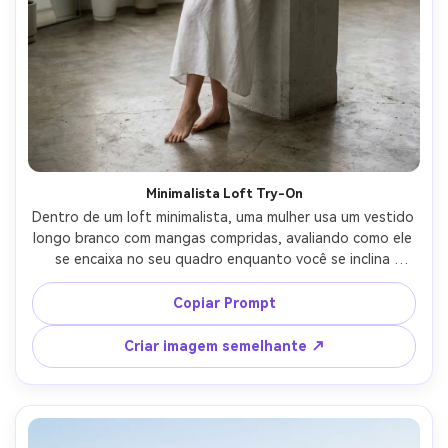
Crie imagens com
IA sem limites.
100% grátis!
Comece Grátis →
Minimalista Loft Try-On
Dentro de um loft minimalista, uma mulher usa um vestido 
longo branco com mangas compridas, avaliando como ele 
se encaixa no seu quadro enquanto você se inclina 
ligeiramente e muda o peso; Janelas grandes, luz diurna 
suave e difusa, Leica SL2 50mm f/2, enquadramento 
Copiar Prompt
vertical de corpo inteiro, humor de tomada de decisão 
silencioso, textura de pele fotorealista, enrugamento 
Criar imagem semelhante ↗
sutil do tecido, grau tonal limpo-AR 4:5