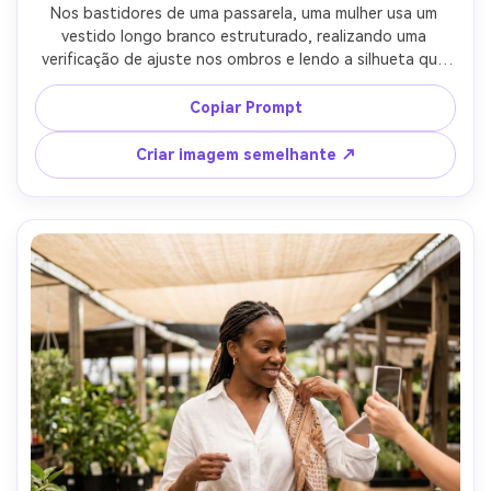
Nos bastidores de uma passarela, uma mulher usa um 
vestido longo branco estruturado, realizando uma 
verificação de ajuste nos ombros e lendo a silhueta que 
ela cria sob luzes duras; Tungstênio misto e LED, Sony A1 
50mm f/1.4, ângulo sincero de corpo inteiro, humor de 
Copiar Prompt
alta energia, definição realista de costura, sombras 
naturais, detalhe nítido-AR 4:5
Criar imagem semelhante ↗