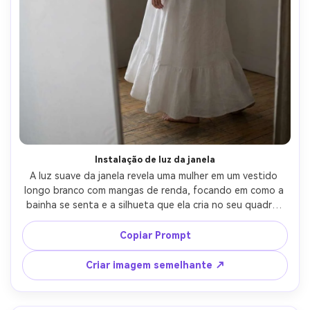
Instalação de luz da janela
A luz suave da janela revela uma mulher em um vestido 
longo branco com mangas de renda, focando em como a 
bainha se senta e a silhueta que ela cria no seu quadro; 
Sala neutra, luz diurna difusa com salto branco, Nikon Z6II 
85mm f/1.8, moldura centrada de corpo inteiro, vibração 
Copiar Prompt
calma da sala de ajuste, detalhe de renda realista, 
sombras naturais-AR 4:5
Criar imagem semelhante ↗