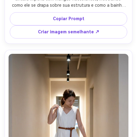
como ele se drapa sobre sua estrutura e como a bainha 
se senta quando está de pé e com uma mão na colisão; 
Sala de estar brilhante, luz de janela suave e salto, Nikon 
Copiar Prompt
Z6II 35mm f/2, composição direta de corpo inteiro, humor 
suave e sincero, textura de pele fotorealista, tensão de 
Criar imagem semelhante ↗
tecido real e dobras-AR 4:5