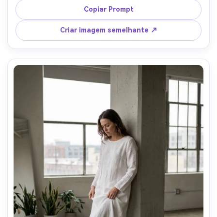
luz suave direcional com borda suave, Canon R5 85mm 
Copiar Prompt
f/1.2, retrato corporal 3/4, humor editorial confiante, 
equilíbrio de branco preciso, sombras naturais e 
Criar imagem semelhante ↗
visualização de queda de tecido, roupa drapada 
naturalmente em seu quadro-AR 4:5