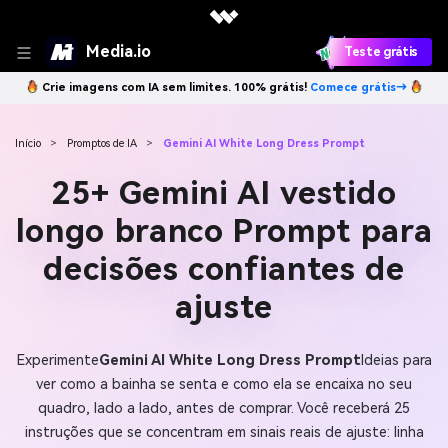
Media.io
Teste grátis
Crie imagens com IA sem limites. 100% grátis!
Comece grátis→
Início
>
Promptos de IA
>
Gemini AI White Long Dress Prompt
25+ Gemini AI vestido
longo branco Prompt para
decisões confiantes de
ajuste
Experimente
Gemini AI White Long Dress Prompt
Ideias para
ver como a bainha se senta e como ela se encaixa no seu
quadro, lado a lado, antes de comprar. Você receberá 25
instruções que se concentram em sinais reais de ajuste: linha