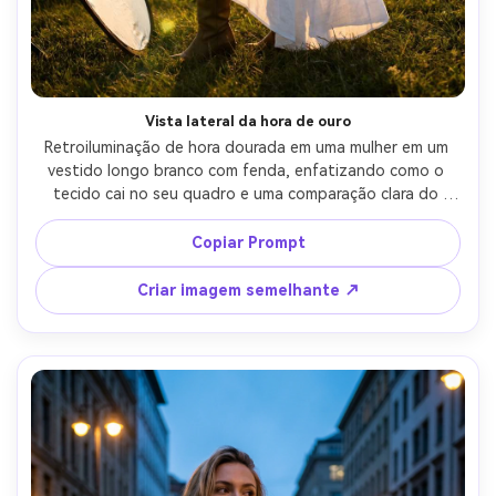
Vista lateral da hora de ouro
Retroiluminação de hora dourada em uma mulher em um 
vestido longo branco com fenda, enfatizando como o 
tecido cai no seu quadro e uma comparação clara do 
comprimento da bainha no perfil lateral; Solar flare com 
enchimento de refletor, Canon R5 70mm f/2, composição 
Copiar Prompt
lateral de corpo inteiro, humor romântico mas prático, luz 
realista do aro, sombras naturais-AR 4:5
Criar imagem semelhante ↗