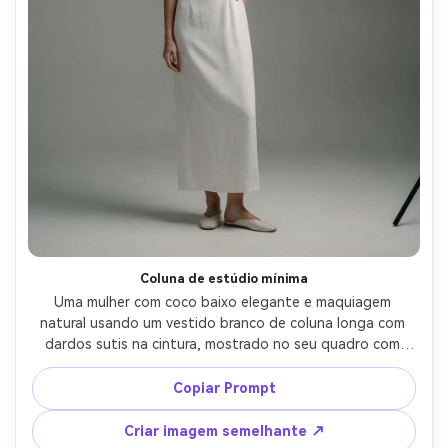
Coluna de estúdio mínima
Uma mulher com coco baixo elegante e maquiagem 
natural usando um vestido branco de coluna longa com 
dardos sutis na cintura, mostrado no seu quadro com 
uma linha de ombro limpa e uma comparação visível do 
comprimento da bainha acima do tornozelo; Estúdio 
Copiar Prompt
minimalista com pano de fundo sem costura, luz de chave 
softbox e preenchimento suave, Sony A7IV 85mm f/1.8, 
Criar imagem semelhante ↗