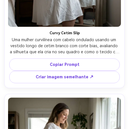
Curvy Cetim Slip
Uma mulher curvilínea com cabelo ondulado usando um 
vestido longo de cetim branco com corte bias, avaliando 
a silhueta que ela cria no seu quadro e como o tecido cai 
nos quadris; Configuração do lado do espelho do quarto 
com fundo limpo, lâmpada quente mais preenchimento da 
Copiar Prompt
janela, Canon R6 50mm f/1.4, enquadramento do corpo 
médio a completo, expressão confiante relaxada, foco 
Criar imagem semelhante ↗
nítido, destaques realistas e rugas em cetim, sombras 
naturais- -ar 4:5