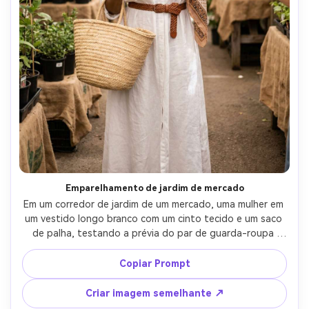
Emparelhamento de jardim de mercado
Em um corredor de jardim de um mercado, uma mulher em 
um vestido longo branco com um cinto tecido e um saco 
de palha, testando a prévia do par de guarda-roupa 
enquanto observa a proporção em seu corpo; Sombra 
aberta, luz de salto macio, Fujifilm X-T5 33mm f/1.4, 
Copiar Prompt
enquadramento vertical de corpo inteiro, humor acessível 
quente, textura de pele fotorealista, dobras de tecido 
Criar imagem semelhante ↗
verdadeiras, roupa drapada naturalmente em sua 