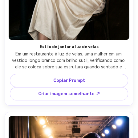
Estilo de jantar à luz de velas
Em um restaurante à luz de velas, uma mulher em um 
vestido longo branco com brilho sutil, verificando como 
ele se coloca sobre sua estrutura quando sentado e 
como o decote se senta sobre seus ombros; Praticas 
quentes com preenchimento macio, Canon R6 85mm f/1.8, 
Copiar Prompt
composição sentada do corpo 3/4, humor elegante, 
textura da pele fotorealista, controle realista de grão de 
Criar imagem semelhante ↗
baixa luz, roupa drapada naturalmente em sua estrutura-
AR 4:5