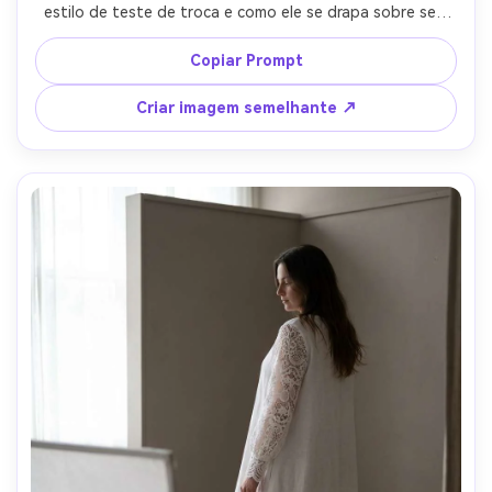
estilo de teste de troca e como ele se drapa sobre seu 
quadro em uma luz mais fria; Lâmpadas de rua da cidade 
mais céu ambiente, Sony A7S III 35mm f/1.8, vertical de 
Copiar Prompt
corpo inteiro, clima de contraste nítido, textura de pele 
fotorealista, iluminação mista precisa, roupa drapada 
Criar imagem semelhante ↗
naturalmente em seu quadro-AR 4:5