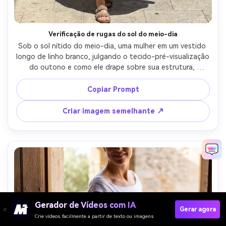
Verificação de rugas do sol do meio-dia
Sob o sol nítido do meio-dia, uma mulher em um vestido 
longo de linho branco, julgando o tecido-pré-visualização 
do outono e como ele drape sobre sua estrutura, 
incluindo rugas naturais; Passeio ao ar livre, luz dura com 
sombras definidas, Sony A7R V 50mm f/4, vertical de 
Copiar Prompt
corpo inteiro, humor honesto de verificação de ajuste, 
textura e contraste realistas, roupa drapada 
Criar imagem semelhante ↗
naturalmente em seu quadro-AR 4:5
Gerador de Vídeos com IA
Gerar agora
Crie vídeos facilmente a partir de texto ou imagens