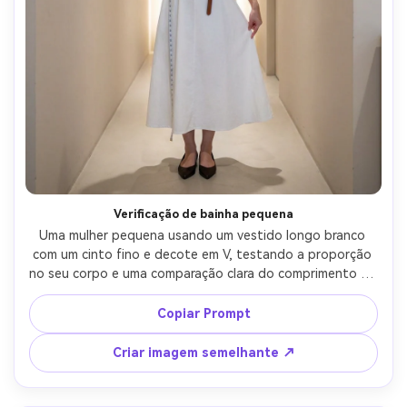
Verificação de bainha pequena
Uma mulher pequena usando um vestido longo branco 
com um cinto fino e decote em V, testando a proporção 
no seu corpo e uma comparação clara do comprimento da 
bainha com planos de dedo pontiagudo; Corredor com 
paredes neutras, mesmo acima da cabeça mais luz sutil 
Copiar Prompt
do aro, Sony A7R IV 55mm f/1.8, moldura centrada de 
corpo inteiro, humor de estilo prático, sombras realistas 
Criar imagem semelhante ↗
nos tornozelos, detalhe nítido-AR 4:5