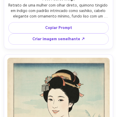
Retrato de uma mulher com olhar direto, quimono tingido 
em índigo com padrão intrincado como sashiko, cabelo 
elegante com ornamento mínimo, fundo liso com um 
gradiente de onda fraco, contornos esculpidos nítidos, 
paleta retida, sombreamento delicado sob os olhos e 
Copiar Prompt
nariz via bokashi, textura de fibra washi, elegante 
sensação de impressão moderna-mínima, lente de 85mm, 
Criar imagem semelhante ↗
profundidade de campo rasa, iluminação cinematográfica 
suave-AR 4:5