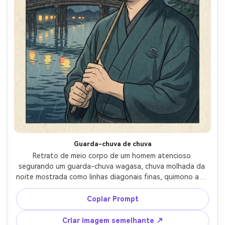
Guarda-chuva de chuva
Retrato de meio corpo de um homem atencioso 
segurando um guarda-chuva wagasa, chuva molhada da 
noite mostrada como linhas diagonais finas, quimono azul 
escuro com crista mínima, fundo de uma ponte e água 
ondulada, reflexos de lanterna como formas planas, 
Copiar Prompt
linhas de contorno fortes, sombreamento bokashi nas 
bordas, paleta limitada, textura sutil de grão de madeira, 
Criar imagem semelhante ↗