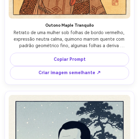
Outono Maple Tranquilo
Retrato de uma mulher sob folhas de bordo vermelho, 
expressão neutra calma, quimono marrom quente com 
padrão geométrico fino, algumas folhas a deriva 
passando seu ombro, luz dourada do outono mostrada 
como gradientes suaves, linhas de contorno limpas, 
Copiar Prompt
paleta limitada de vermilião, sienna e tinta preta, textura 
de papel e grão de madeira visível, humor nostálgico 
Criar imagem semelhante ↗
suave, lente de 85mm, profundidade de campo rasa-AR 
4:5