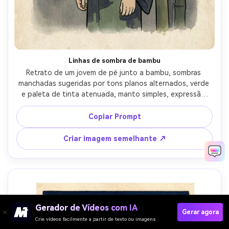
Linhas de sombra de bambu
Retrato de um jovem de pé junto a bambu, sombras 
manchadas sugeridas por tons planos alternados, verde 
e paleta de tinta atenuada, manto simples, expressão 
composta, contornos nítidos, bokashi nas bordas para 
profundidade, textura washi visível, ruído de fundo 
Copiar Prompt
mínimo, atmosfera disciplinada silenciosa, lente de 85mm, 
profundidade de campo rasa, iluminação cinematográfica 
Criar imagem semelhante ↗
suave-AR 4:5
Gerador de Vídeos com IA
Gerar agora
Crie vídeos facilmente a partir de texto ou imagens