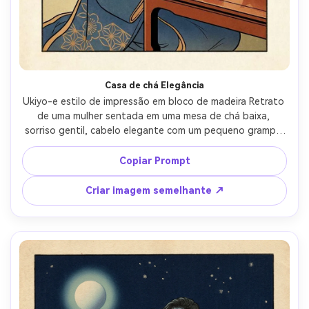
Casa de chá Elegância
Ukiyo-e estilo de impressão em bloco de madeira Retrato 
de uma mulher sentada em uma mesa de chá baixa, 
sorriso gentil, cabelo elegante com um pequeno grampo 
de cabelo, quimono padrão em ocre e índigo, vapor de 
uma xícara desenhada como linhas de curling simples, 
Copiar Prompt
telas de shoji interiores atrás dela, luz interior suave, 
contornos nítidos, blocos de cores planas com 
Criar imagem semelhante ↗
gradientes controlados, textura washi, composição 
equilibrada com espaço negativo, humor íntimo sereno, 
lente 85mm, profundidade de campo rasa-AR 4:5