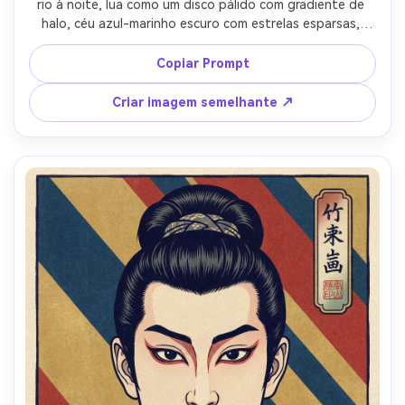
rio à noite, lua como um disco pálido com gradiente de 
halo, céu azul-marinho escuro com estrelas esparsas, 
quimono com padrão de lua e junco, cabelo suavemente 
varrido pelo vento, luz da borda sugerida por tons 
Copiar Prompt
planos mais claros, linhas-chave fortes, paleta contida, 
grão de papel sutil, água refletiva renderizada em bandas 
Criar imagem semelhante ↗
esculpidas repetidas, humor contemplativo, lente de 
85mm, profundidade de campo rasa-AR 4:5