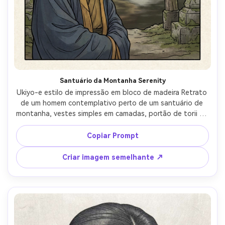
Santuário da Montanha Serenity
Ukiyo-e estilo de impressão em bloco de madeira Retrato 
de um homem contemplativo perto de um santuário de 
montanha, vestes simples em camadas, portão de torii de 
fundo e colinas nebulosas, névoa mostrada como faixas 
de gradiente suave, linhas de contorno fortes, paleta 
Copiar Prompt
terrosa limitada, textura de papel, tom espiritual 
tranquilo, composição com elementos do santuário 
Criar imagem semelhante ↗
enquadrando mas não dominando o rosto, lente de 
85mm, profundidade de campo rasa, iluminação 
cinematográfica suave-AR 4:5