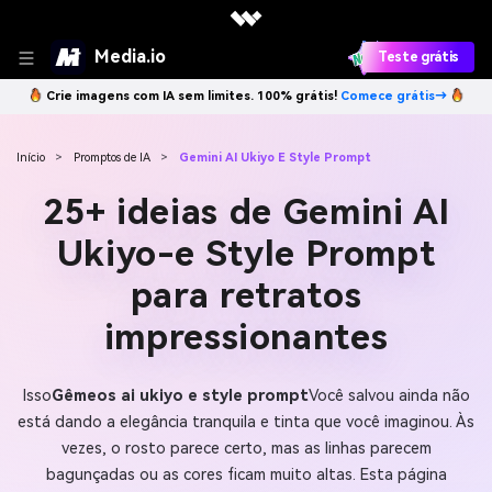
Media.io
Teste grátis
Crie imagens com IA sem limites. 100% grátis!
Comece grátis→
Início
>
Promptos de IA
>
Gemini AI Ukiyo E Style Prompt
25+ ideias de Gemini AI
Ukiyo-e Style Prompt
para retratos
impressionantes
Isso
Gêmeos ai ukiyo e style prompt
Você salvou ainda não
está dando a elegância tranquila e tinta que você imaginou. Às
vezes, o rosto parece certo, mas as linhas parecem
bagunçadas ou as cores ficam muito altas. Esta página