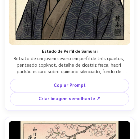
Estudo de Perfil de Samurai
Retrato de um jovem severo em perfil de três quartos, 
penteado topknot, detalhe de cicatriz fraca, haori 
padrão escuro sobre quimono silenciado, fundo de 
nuvens à deriva e um único disco de sol vermelho, 
contornos caligráficos fortes, destacos sutis como mica 
Copiar Prompt
no tecido, paleta contida, preenchimento de cor plana 
limpa com sombreamento bokashi nas bochechas, textura 
Criar imagem semelhante ↗
washi, intensidade clássica inspirada em kabuki sem 
exagero, assimetria equilibrada- -ar 4:5