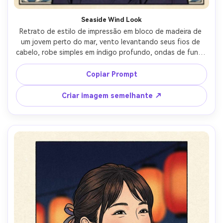
Seaside Wind Look
Retrato de estilo de impressão em bloco de madeira de 
um jovem perto do mar, vento levantando seus fios de 
cabelo, robe simples em índigo profundo, ondas de fundo 
desenhadas em arcos estilizados repetidos, céu pálido 
com gradiente, contornos de tinta forte, preenchimentos 
Copiar Prompt
de cor plana, textura de grão de madeira, humor brisado 
salgado, enquadramento de impressão tradicional com 
Criar imagem semelhante ↗
ondas como padrão atrás da cabeça, lente de 85mm, 
profundidade de campo rasa, iluminação cinematográfica 
suave-AR 4:5