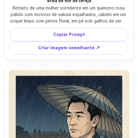
Brisa de flor de cereja
Retrato de uma mulher sorridente em um quimono rosa 
pálido com motivos de sakura espalhados, cabelo em um 
coque limpo com pente floral, em pé sob galhos de cereja 
florescente, pétalas à deriva através da moldura, luz do 
dia macia da primavera renderizada como gradientes 
Copiar Prompt
suaves, linhas-chave pretas nítidas, paleta pastel 
silenciada, fibras de papel visíveis, sensação delicada de 
Criar imagem semelhante ↗
escultura padrão, humor romântico calmo, layout de 
impressão tradicional com flores em primeiro plano 
emoldurar o rosto, lente de 85mm, profundidade de 
campo rasa-AR 4:5