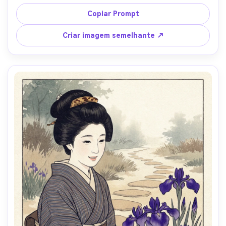
silhueta de pinheiro e céu pálido, paleta fresca, linhas-
chave nítidas, gradientes mínimos com bokashi no 
Copiar Prompt
horizonte, fibras de washi visíveis, atmosfera calma e 
respirável, rosto mantido claro e digno, lente de 85mm, 
Criar imagem semelhante ↗
profundidade de campo rasa, iluminação cinematográfica 
suave-AR 4:5