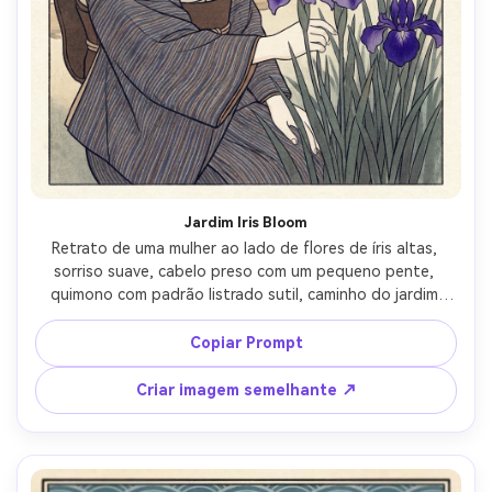
Jardim Iris Bloom
Retrato de uma mulher ao lado de flores de íris altas, 
sorriso suave, cabelo preso com um pequeno pente, 
quimono com padrão listrado sutil, caminho do jardim 
atrás dela, luz do meio-dia renderizada com tons planos 
limpos, trabalho elegante de linha-chave, bokashi suave 
Copiar Prompt
nas pétalas, paleta limitada com um pop de violeta, 
textura de papel, composição decorativa refinada, lente 
Criar imagem semelhante ↗
de 85mm, profundidade de campo rasa-AR 4:5