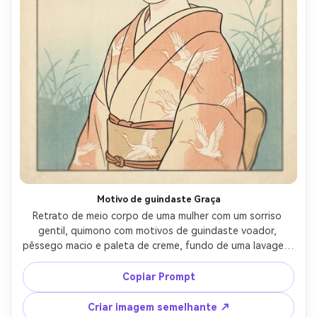
Motivo de guindaste Graça
Retrato de meio corpo de uma mulher com um sorriso 
gentil, quimono com motivos de guindaste voador, 
pêssego macio e paleta de creme, fundo de uma lavagem 
de céu pálido e juncos distantes, linhas-chave limpas, 
blocos de cores planas, grão de madeira sutil, equilíbrio 
Copiar Prompt
decorativo refinado, humor calmo e edificante, estética 
de impressão tradicional, lente de 85mm, profundidade 
Criar imagem semelhante ↗