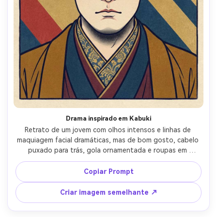
Crie imagens com
IA sem limites.
100% grátis!
Comece Grátis →
Drama inspirado em Kabuki
Retrato de um jovem com olhos intensos e linhas de 
maquiagem facial dramáticas, mas de bom gosto, cabelo 
puxado para trás, gola ornamentada e roupas em 
camadas, fundo de listras diagonais ousadas e uma 
pequena forma semelhante a uma cartucha, contornos 
Copiar Prompt
esculpidos nítidos, cores planas com sombra bokashi sob 
a mandíbula, washi texturizado, humor teatral com 
Criar imagem semelhante ↗
expressão controlada, equilíbrio de impressão clássico, 
lente de 85mm, profundidade de campo rasa, iluminação 