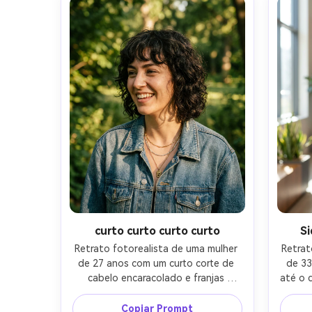
enquadramento apertado da cabeça 
cinem
e dos ombros, humor calmo e 
realis
confiante, textura natural da pele e 
natur
detalhes finos do cabelo, foco 
filme
nítido, alta resolução, classificação 
de cores neutras, qualidade 
editorial- -ar 4:5
curto curto curto curto
Si
Retrato fotorealista de uma mulher 
Retrat
de 27 anos com um curto corte de 
de 33
cabelo encaracolado e franjas 
até o q
piecey, cachos escuros enquadrando 
cabelo
as bochechas, usando uma jaqueta 
blazer
Copiar Prompt