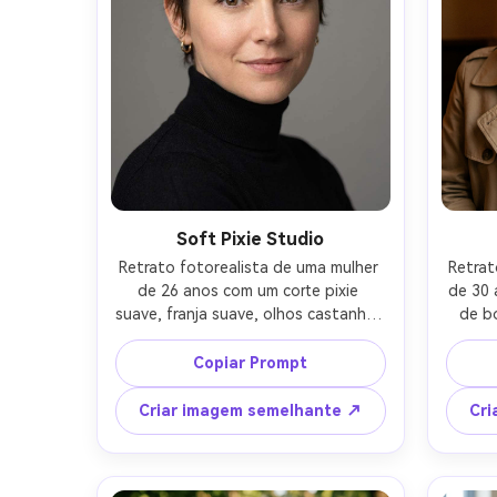
Soft Pixie Studio
Retrato fotorealista de uma mulher 
Retrat
de 26 anos com um corte pixie 
de 30 
suave, franja suave, olhos castanhos 
de bo
quentes, sorriso sutil, usando uma 
cabel
gola rotulada preta e pequenos 
usand
Copiar Prompt
aros dourados, pano de fundo de 
list
estúdio cinza limpo, luz de chave 
janela
Criar imagem semelhante ↗
Cri
softbox com preenchimento suave, 
luz s
Canon EOS R5, 85mm f/1.4, 
A7IV,
profundidade de campo rasa, 
quar