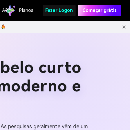
API
Planos
Fazer Logon
Começar grátis
abelo curto
 moderno e
t
As pesquisas geralmente vêm de um