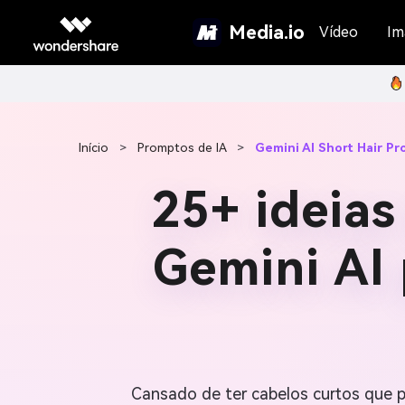
Media.io
Vídeo
Im
Início
>
Promptos de IA
>
Gemini AI Short Hair P
25+ ideias
Gemini AI
Cansado de ter cabelos curtos que