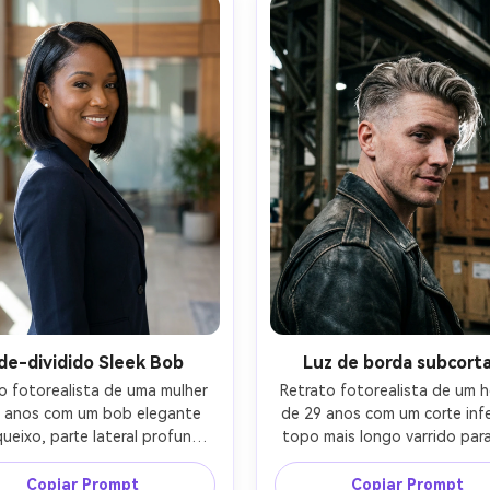
atográfico acolhedor, poros 
borda e brilho de neon práti
tas e pelos voadores, sombras 
Nikon Z8, 85mm f/1.8, moldur
ais, alta resolução, grão de 
nível dos olhos, retrato de 
 sutil, cor quente Grau-AR 4:5
corpo, humor moderno enérg
textura realista da pele, bord
cabelo nítidas, alta resoluç
classificação cinematográfic
laranja-AR 4:5
de-dividido Sleek Bob
Luz de borda subcort
o fotorealista de uma mulher 
Retrato fotorealista de um 
 anos com um bob elegante 
de 29 anos com um corte infer
ueixo, parte lateral profunda, 
topo mais longo varrido para 
 preto brilhante, usando um 
destaques loiro-cinza, leve so
 marinho sob medida e tachos 
usando uma jaqueta de cou
Copiar Prompt
Copiar Prompt