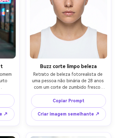
et
Buzz corte limpo beleza
homem 
Retrato de beleza fotorealista de 
rto 
uma pessoa não binária de 28 anos 
com um corte de zumbido fresco, 
 
textura mesmo de estampa, 
 de 
sobrancelhas fortes, maquiagem 
Copiar Prompt
 uma 
mínima com lábios brilhantes, 
rvão e 
usando um top branco sem mangas, 
te ↗
Criar imagem semelhante ↗
rua 
pano de fundo de estúdio branco 
neon 
sem costura, iluminação de beleza 
z de 
de alto nível com preenchimento 