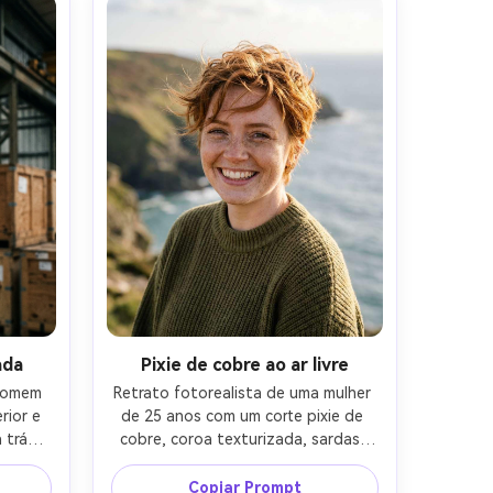
co, 
macio, Fujifilm GFX 100S, 110mm f/2, 
as ao 
composição centrada, close-up, 
meio 
humor sereno e poderoso, textura 
ico, 
de pele ultra-real, destaques limpos, 
as de 
foco nítido, alta resolução, grau 
ão, 
editorial moderno-AR 4:5
a azul-
ada
Pixie de cobre ao ar livre
homem 
Retrato fotorealista de uma mulher 
ior e 
de 25 anos com um corte pixie de 
trás, 
cobre, coroa texturizada, sardas, 
rriso, 
usando um suéter de malha 
ro, 
azeitona, vista para o penhasco 
Copiar Prompt