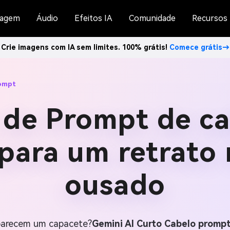
agem
Áudio
Efeitos IA
Comunidade
Recursos
Crie imagens com IA sem limites. 100% grátis!
Comece grátis→
rompt
 de Prompt de c
 para um retrato
ousado
 parecem um capacete?
Gemini AI Curto Cabelo promp