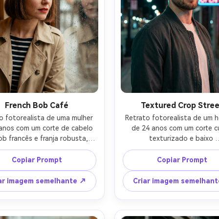
French Bob Café
Textured Crop Stre
o fotorealista de uma mulher 
Retrato fotorealista de um 
anos com um corte de cabelo 
de 24 anos com um corte cu
b francês e franja robusta, 
texturizado e baixo 
o castanha, batom vermelho, 
desvanecimento, cabelo
o um trenchcoat bege e top 
encaracolado escuro, linha
Copiar Prompt
Copiar Prompt
rado, sentado perto de uma 
mandíbula definida, usando
 de café com gotas de chuva, 
jaqueta de bombardeiro de ca
ar imagem semelhante ↗
Criar imagem semelhan
uave da janela nublada, Sony 
camiseta branca, fundo de 
 50mm f/1.2, ângulo de três 
urbana com sinalização de 
tos, close-up médio, humor 
bokeh, cena noturna com lu