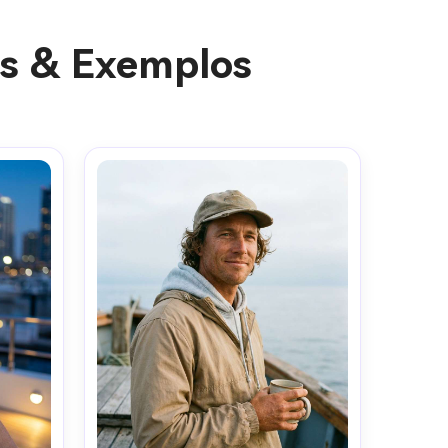
as & Exemplos
gens com
mites.