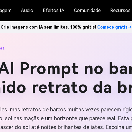
agem
Áudio
Efeitos IA
Comunidade
Recursos
Crie imagens com IA sem limites. 100% grátis!
Comece grátis→
at
AI Prompt no ba
do retrato da b
les, mas retratos de barcos muitas vezes parecem ríg
, sol nas maçãs e um horizonte que parece real. Esta 
ascer do sol até noites brilhantes de iates. Escolha um