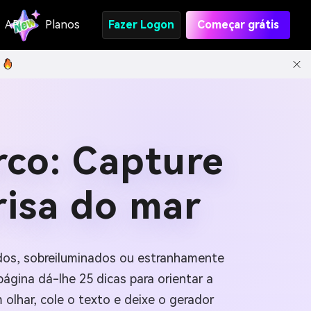
API
Planos
Fazer Logon
Começar grátis
rco: Capture
risa do mar
idos, sobreiluminados ou estranhamente
página dá-lhe 25 dicas para orientar a
 olhar, cole o texto e deixe o gerador