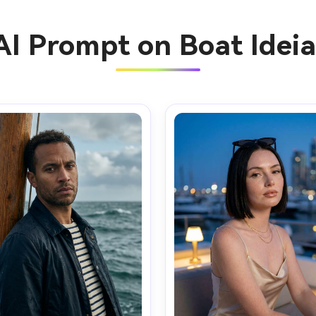
AI Prompt on Boat Idei
Crie ima
IA sem li