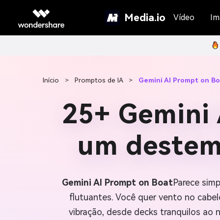
Media.io
Vídeo
Im
Início
>
Promptos de IA
>
Gemini AI Prompt on Bo
25+ Gemini 
um destemi
Gemini AI Prompt on Boat
Parece simp
flutuantes. Você quer vento no cabelo
vibração, desde decks tranquilos ao n