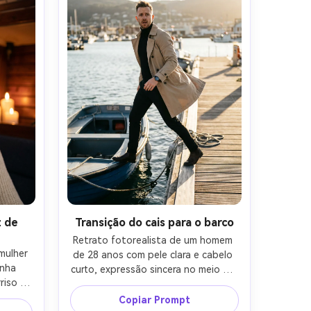
GFX 100S, 110mm f/2, profundidade 
ara 
de formato médio; Quadro de três 
ixo; 
quartos a partir do nível dos olhos; 
xtura 
humor arejado, romântico; Textura 
stas no 
realista da pele e dobras de tecido; 
tido, 
Alta resolução, foco nítido nos 
da de 
olhos, cor costeira limpa Grau-AR 4:5
z de
Transição do cais para o barco
Retrato fotorealista de um homem 
ulher 
de 28 anos com pele clara e cabelo 
nha 
curto, expressão sincera no meio do 
iso 
passo, pisando de um cais para um 
uma 
barco; Usando um trench bege 
Copiar Prompt