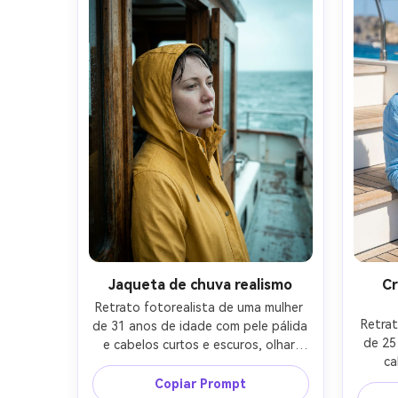
Canon EOS R6, 85mm f/2, 
obtur
profundidade baixa; Enquadramento 
aperta
de meio corpo, composição 
ângulo 
centrada; humor editorial náutico 
jovem
confiante; Textura natural da pele, 
som
fibras realistas da corda, sombras 
mand
limpas; Alta resolução, foco nítido, 
nítido 
cor vibrante mas natural Grau-AR 4:5
de 
Jaqueta de chuva realismo
Cr
Retrato fotorealista de uma mulher 
Retra
de 31 anos de idade com pele pálida 
de 25
e cabelos curtos e escuros, olhar 
ca
pensativo, inclinado perto da porta 
brilha
da cabine; Usando uma jaqueta de 
Copiar Prompt