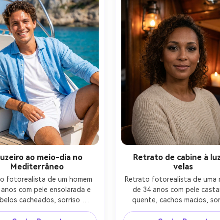
ador rápido; Enquadramento 
Enquadramento da cintura p
do da cabeça e dos ombros, 
cima, ângulo ligeiramente ba
lateral leve; humor enérgico e 
Composto, humor premium; Te
; pelos voadores fotoreais, 
natural da pele, reflexos reali
bras naturais sob nariz e 
metal; Alta resolução, foco ní
íbula; Alta resolução, foco 
classificação editorial refina
no detalhe da íris, grau de cor 
cores-AR 4:5
contraste perfurado-AR 4:5
uzeiro ao meio-dia no
Retrato de cabine à lu
Mediterrâneo
velas
to fotorealista de um homem 
Retrato fotorealista de uma m
 anos com pele ensolarada e 
de 34 anos com pele casta
belos cacheados, sorriso 
quente, cachos macios, sorr
nte, sentado nos degraus de 
gentil, sentada dentro de 