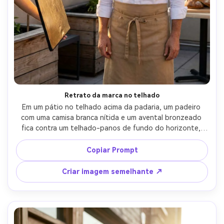
Retrato da marca no telhado
Em um pátio no telhado acima da padaria, um padeiro 
com uma camisa branca nítida e um avental bronzeado 
fica contra um telhado-panos de fundo do horizonte, 
expressão confiante, cabelo tocado pelo vento, 
refletores dourados para preenchimento quente, Canon 
Copiar Prompt
EOS R5 85mm f/1.4, vertical 4:5 meio corpo molduras, 
visual editorial premium, pele realista e sombras naturais, 
Criar imagem semelhante ↗
iluminação cinematográfica suave-AR 4:5