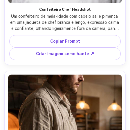
Confeiteiro Chef Headshot
Um confeiteiro de meia-idade com cabelo sal e pimenta 
em uma jaqueta de chef branca e lenço, expressão calma 
e confiante, olhando ligeiramente fora da câmera, pano 
de fundo limpo e sem emenda, configuração de 
headshots de estúdio com grande softbox e lanternas, 
Copiar Prompt
Sony A7IV 85mm f/1.8, corte apertado de cabeça e 
ombros, retoque de qualidade editorial, poros da pele 
Criar imagem semelhante ↗
realistas, alta resolução e olhos afiados-AR 4:5