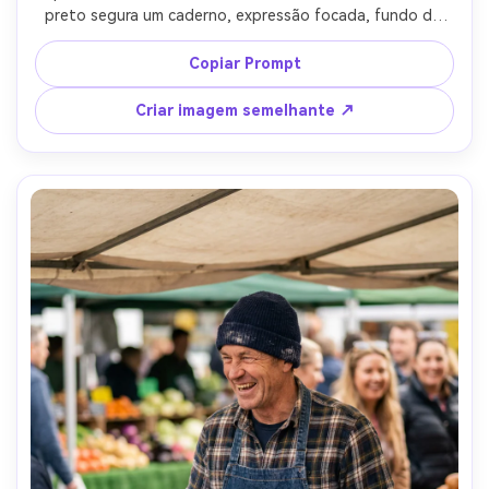
preto segura um caderno, expressão focada, fundo de 
misturadores e bandejas suavemente borrados, luz do dia 
fresca mais luz de borda de softbox de tira, Nikon Z9 
Copiar Prompt
85mm f/1.8, 4:5 cabeça e ombros molduras, olhar editorial 
limpo, textura de pele natural, detalhes nítidos-AR 4:5
Criar imagem semelhante ↗