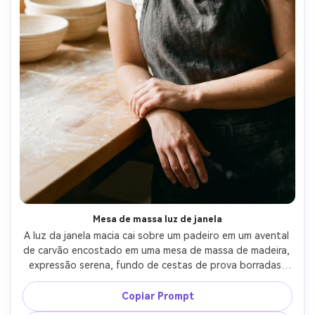
Mesa de massa luz de janela
A luz da janela macia cai sobre um padeiro em um avental 
de carvão encostado em uma mesa de massa de madeira, 
expressão serena, fundo de cestas de prova borradas, 
Canon 5D Mark IV 85mm f/1.4, close-up médio 4:5, tons 
quentes de padaria, texturas finas de grãos de filme, 
Copiar Prompt
clareza editorial, sombras realistas e detalhes naturais da 