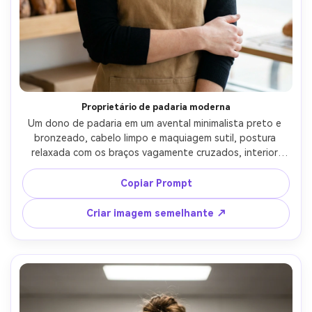
Proprietário de padaria moderna
Um dono de padaria em um avental minimalista preto e 
bronzeado, cabelo limpo e maquiagem sutil, postura 
relaxada com os braços vagamente cruzados, interior 
moderno de padaria com prateleiras limpas e baguetes 
embaçadas no fundo, enchimento de softbox equilibrado 
Copiar Prompt
à luz do dia, Fujifilm GFX 100S 110mm f/2, 4:5 molduras 
editoriais do meio corpo, detalhes nítidos, textura 
Criar imagem semelhante ↗
natural da pele, classificação profissional de cores-AR 4:5