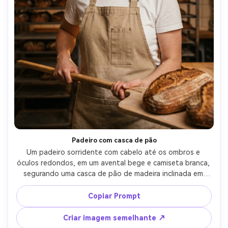
Padeiro com casca de pão
Um padeiro sorridente com cabelo até os ombros e 
óculos redondos, em um avental bege e camiseta branca, 
segurando uma casca de pão de madeira inclinada em 
direção à câmera, racks de padaria ao fundo, luzes 
práticas quentes com luz de borda sutil, Sony A1 35mm 
Copiar Prompt
f/1.8, 4:5 retrato de três quartos, expressão viva mas 
natural, textura de pele fotorealista, grau de cor 
Criar imagem semelhante ↗
editorial-AR 4:5