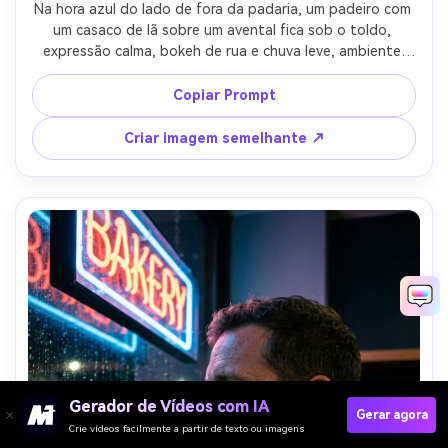
Na hora azul do lado de fora da padaria, um padeiro com 
um casaco de lã sobre um avental fica sob o toldo, 
expressão calma, bokeh de rua e chuva leve, ambiente 
misto e flash suave, Sony A1 85mm f/1.8, retrato vertical 
4:5, contraste de cores cinematográficas, textura natural 
Copiar Prompt
da pele, foco nítido-AR 4:5
Criar imagem semelhante ↗
Gerador de Vídeos com IA
Gerar agora
Crie vídeos facilmente a partir de texto ou imagens