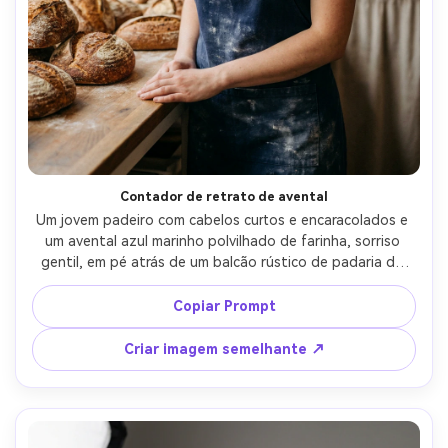
Contador de retrato de avental
Um jovem padeiro com cabelos curtos e encaracolados e 
um avental azul marinho polvilhado de farinha, sorriso 
gentil, em pé atrás de um balcão rústico de padaria de 
madeira com pães de massa fresca, luz de janela macia do 
lado, Canon EOS R5 com 85mm f/1.4, profundidade de 
Copiar Prompt
campo rasa, moldura vertical 4:5 meia-corpo, classificação 
de cores quentes, textura natural da pele, texturas sutis 
Criar imagem semelhante ↗
de grãos de filme, foco nítido e sombras realistas-AR 4:5