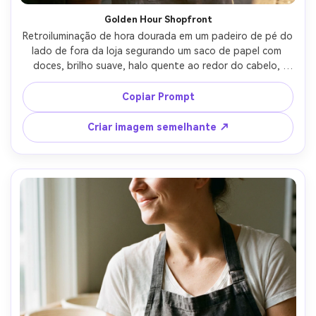
Golden Hour Shopfront
Retroiluminação de hora dourada em um padeiro de pé do 
lado de fora da loja segurando um saco de papel com 
doces, brilho suave, halo quente ao redor do cabelo, 
preenchimento sutil de um refletor, Sony A7IV 50mm f/1.8, 
retrato vertical de três quartos de 4:5, humor alegre mas 
Copiar Prompt
aterrado, textura da pele fotorealista, olhos afiados, 
sombras naturais-AR 4:5
Criar imagem semelhante ↗