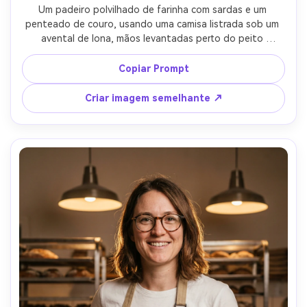
Um padeiro polvilhado de farinha com sardas e um 
penteado de couro, usando uma camisa listrada sob um 
avental de lona, mãos levantadas perto do peito 
mostrando farinha, expressão amigável, fundo de mesa 
de preparação inoxidável suavemente borrado, iluminação 
Copiar Prompt
difusa acima da cabeça com falha suave, Canon 5D Mark 
IV 50mm f/1.4, close-up vertical 4:5, realismo sincero, olhos 
Criar imagem semelhante ↗
afiados, sombras naturais-AR 4:5