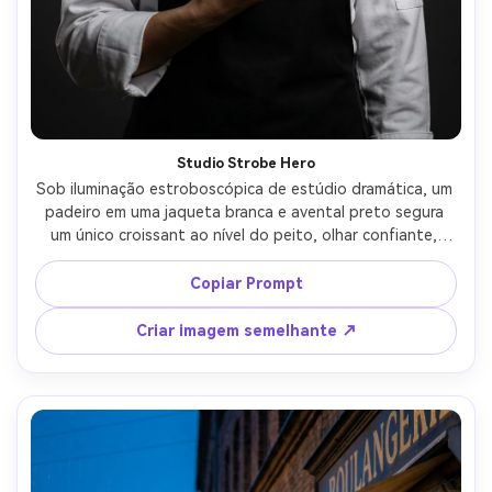
Studio Strobe Hero
Sob iluminação estroboscópica de estúdio dramática, um 
padeiro em uma jaqueta branca e avental preto segura 
um único croissant ao nível do peito, olhar confiante, 
pano de fundo escuro sem costura, chave estilo Profoto 
e luzes de aro, Nikon Z8 105mm f/2.8, vertical 4:5 retrato 
Copiar Prompt
de estúdio, contraste nítido, destaques limpos, textura 
fotorealista da pele-AR 4:5
Criar imagem semelhante ↗