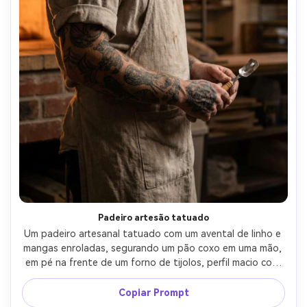
Padeiro artesão tatuado
Um padeiro artesanal tatuado com um avental de linho e 
mangas enroladas, segurando um pão coxo em uma mão, 
em pé na frente de um forno de tijolos, perfil macio com 
borda iluminada e luzes práticas ambientais, Nikon Z8 
50mm f/1.8, vertical 4:5 close-up médio, contraste 
Copiar Prompt
cinematográfico, destaques quentes, sombras naturais, 