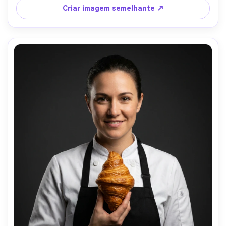
pele-AR 4:5
Criar imagem semelhante ↗