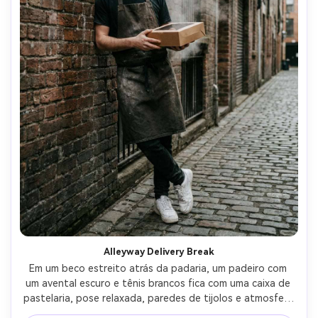
Alleyway Delivery Break
Em um beco estreito atrás da padaria, um padeiro com 
um avental escuro e tênis brancos fica com uma caixa de 
pastelaria, pose relaxada, paredes de tijolos e atmosfera 
de ventilação de vapor, luz do dia nublada com um toque 