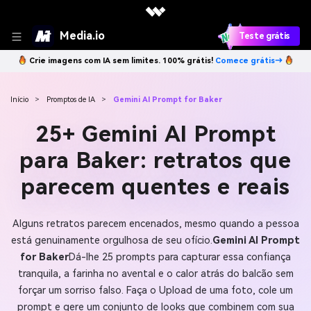
Media.io
Teste grátis
Crie imagens com IA sem limites. 100% grátis!
Comece grátis→
Início
>
Promptos de IA
>
Gemini AI Prompt for Baker
25+ Gemini AI Prompt
para Baker: retratos que
parecem quentes e reais
Alguns retratos parecem encenados, mesmo quando a pessoa
está genuinamente orgulhosa de seu ofício.
Gemini AI Prompt
for Baker
Dá-lhe 25 prompts para capturar essa confiança
tranquila, a farinha no avental e o calor atrás do balcão sem
forçar um sorriso falso. Faça o Upload de uma foto, cole um
prompt e gere um conjunto de looks que combinem com sua