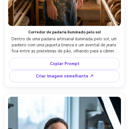
Crie imagens com
IA sem limites.
100% grátis!
Corredor de padaria iluminado pelo sol
Comece Grátis →
Dentro de uma padaria artesanal iluminada pelo sol, um 
padeiro com uma jaqueta branca e um avental de jeans 
fica entre as prateleiras de pão, olhando para a câmera 
com um sorriso suave, motes de poeira dourada no ar, luz 
de janela suave e enchimento de salto suave, Leica SL2 
Copiar Prompt
50mm f/1.4, vertical 4:5 composição do corpo completo a 
metade, tons quentes, sombras realistas, alta resolução 
Criar imagem semelhante ↗
e foco nítido-AR 4:5