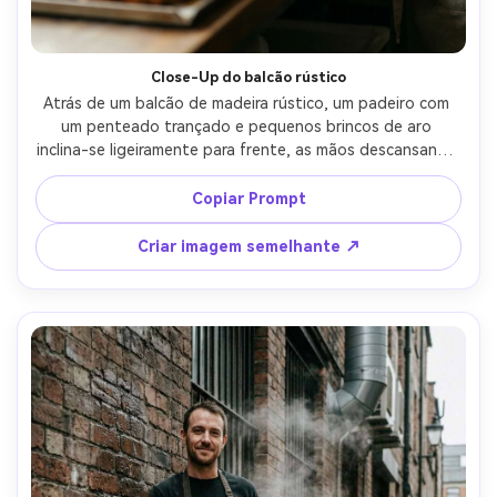
Close-Up do balcão rústico
Atrás de um balcão de madeira rústico, um padeiro com 
um penteado trançado e pequenos brincos de aro 
inclina-se ligeiramente para frente, as mãos descansando 
na borda do balcão, croissants em primeiro plano de foco 
suave, luz de janela suave com borda sutil, Sony A7R V 
Copiar Prompt
50mm f/1.2, close-ups de luz natural 4:5, tom acolhedor, 
grão de filme, altos detalhes e sombras realistas-AR 4:5
Criar imagem semelhante ↗