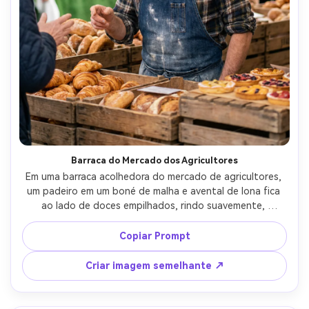
Barraca do Mercado dos Agricultores
Em uma barraca acolhedora do mercado de agricultores, 
um padeiro em um boné de malha e avental de lona fica 
ao lado de doces empilhados, rindo suavemente, 
multidão bokeh atrás, iluminação de sombra aberta com 
refletor de enchimento, Canon EOS R6 85mm f/2, vertical 
Copiar Prompt
4:5 retrato sincero, humor documentário quente, textura 
de pele realista, olhos afiados e sombras naturais-AR 4:5
Criar imagem semelhante ↗