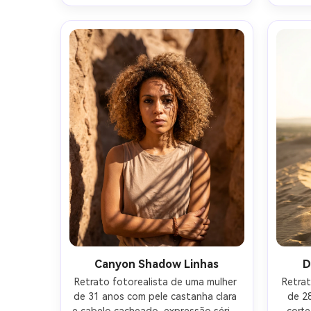
deserto cheio de estrelas e Via 
f
Láctea fraca, lanterna como luz 
comp
chave com brilho quente suave, 
para c
enchimento fresco de luz da lua, 
edi
Sony A7S III, 35mm f/1.4, molduras 
preci
de meio corpo, ângulo íntimo, grau 
foco 
cinematográfico azul-laranja, 
textura da pele natural, clareza 
controlada por ruído, alta 
resolução-AR 4:5
Canyon Shadow Linhas
D
Retrato fotorealista de uma mulher 
Retra
de 31 anos com pele castanha clara 
de 28
e cabelo cacheado, expressão séria, 
corte