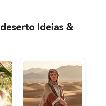
deserto Ideias &
gens com
mites.