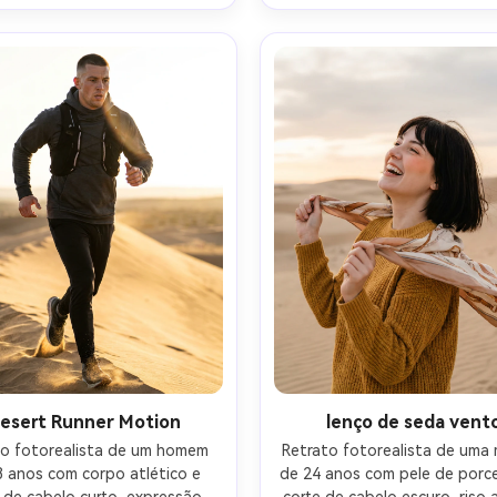
ase um IQ4, 80mm f/2.8, 
reflexos de sinalização de n
osição apertada da cintura 
iluminação mista: magenta n
ima, espaço negativo, humor 
cian com crepúsculo ambie
torial moderno, destaques 
suave, Canon EOS R6 Mark II,
sos, poros realistas da pele, 
f/1.8, molduras de três quart
nítido, alta resolução-AR 4:5
corpo, vibração cinematográfi
vida noturna, pele e reflex
realistas, detalhes nítidos, 
resolução-AR 4:5
esert Runner Motion
lenço de seda vent
to fotorealista de um homem 
Retrato fotorealista de uma m
 anos com corpo atlético e 
de 24 anos com pele de porce
 de cabelo curto, expressão 
corte de cabelo escuro, riso a