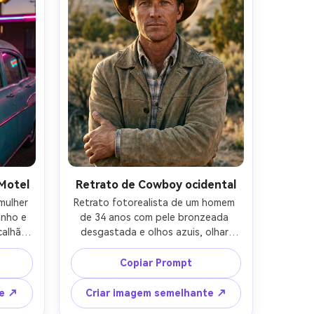
tis de 
editorial de alta moda, tecido 
a 
realista, foco nítido, alta resolução-
AR 4:5
Motel
Retrato de Cowboy ocidental
ulher 
Retrato fotorealista de um homem 
nho e 
de 34 anos com pele bronzeada 
alhão, 
desgastada e olhos azuis, olhar 
ge ao 
calmo e confiante, de pé com os 
to 
braços vagamente cruzados, 
Copiar Prompt
o uma 
usando um chapéu de couro 
stido 
desgastado, camisa xadrez e 
te ↗
Criar imagem semelhante ↗
com 
jaqueta de camurça, arbustos do 