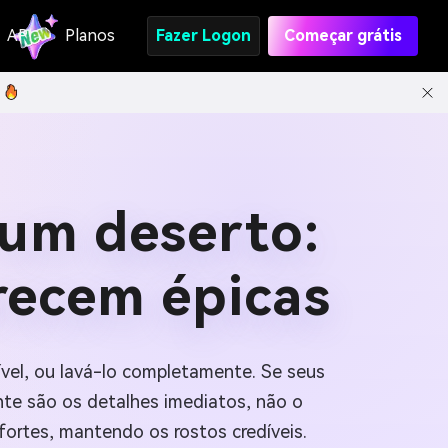
API
Planos
Fazer Logon
Começar grátis
um deserto:
recem épicas
vel, ou lavá-lo completamente. Se seus
nte são os detalhes imediatos, não o
fortes, mantendo os rostos credíveis.