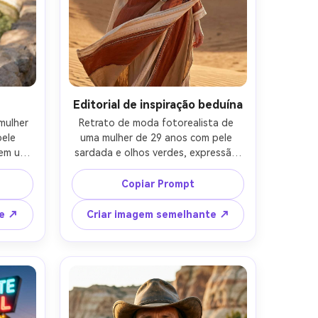
tis!
Editorial de inspiração beduína
ulher 
Retrato de moda fotorealista de 
ele 
uma mulher de 29 anos com pele 
em um 
sardada e olhos verdes, expressão 
ntada 
confiante, pose de pé com a mão 
a de 
levantando um manto fluindo, 
Copiar Prompt
 blusa 
usando um roupão em camadas 
ata em 
moderno inspirado em beduínos em 
te ↗
Criar imagem semelhante ↗
a e 
bege e ferrugem, lenço padrão, 
luz 
vastas dunas e montanhas 
ada 
distantes, luz dourada no final da 
S R5, 
tarde com borda forte e sombras 
 do 
longas, Fujifilm GFX 100S, 110mm 
 cima, 
f/2, composição vertical de corpo 
extura 
inteiro, molduras centradas, humor 