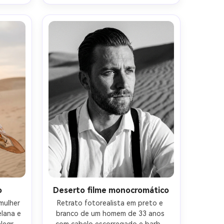
eon, 
deserto e penhascos de arenito 
eon e 
atrás, sol quente no final do dia com 
nte 
luz de borda macia, Nikon D850, 
 50mm 
85mm f/1.8, moldura no peito, humor 
os do 
clássico Americana, rugas naturais e 
ca da 
textura da pele, foco nítido, alta 
os 
resolução-AR 4:5
alta 
o
Deserto filme monocromático
ulher 
Retrato fotorealista em preto e 
lana e 
branco de um homem de 33 anos 
legre, 
com cabelo escorregado e barba 