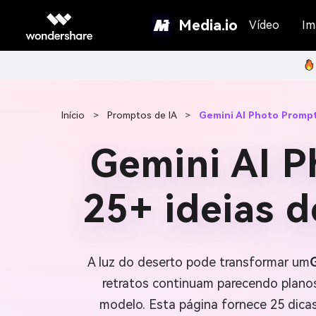
Media.io
Vídeo
Im
Início
>
Promptos de IA
>
Gemini AI Photo Prompt
Gemini AI 
25+ ideias 
A luz do deserto pode transformar um
G
retratos continuam parecendo planos
modelo. Esta página fornece 25 dicas