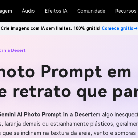
agem
Áudio
Efeitos IA
Comunidade
Recursos
Crie imagens com IA sem limites. 100% grátis!
Comece grátis→
 in a Desert
Photo Prompt em 
de retrato que pa
emini AI Photo Prompt in a Desert
em algo inesquecí
, laranja demais ou estranhamente plásticos, geralme
 que se inclinam na textura da areia, vento e sombras 