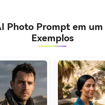
I Photo Prompt em um 
Exemplos
Crie ima
IA sem li