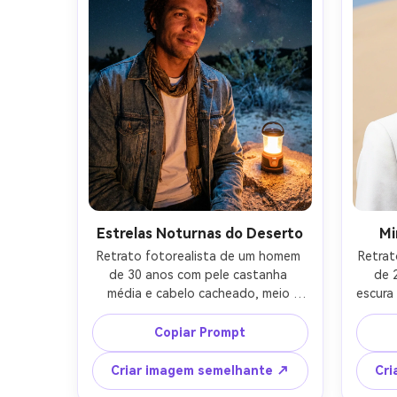
classificação cinematográfica de 
rea
cores quentes, textura natural da 
sombr
pele, poros realistas, foco nítido 
nos olhos, qualidade editorial, alta 
resolução-AR 4:5
Estrelas Noturnas do Deserto
Mi
Retrato fotorealista de um homem 
Retrat
de 30 anos com pele castanha 
de 
média e cabelo cacheado, meio 
escura
sorriso relaxado, sentado junto a 
serena
uma pequena lanterna de 
limpa
Copiar Prompt
acampamento, usando uma jaqueta 
estrut
jeans sobre uma camiseta branca e 
mínimo
Criar imagem semelhante ↗
Cri
um lenço estampada, céu do 
sombra