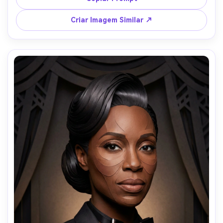
quente de holofote, contornos ousados como bordas de 
papel, composição centralizada, sensação de pôster 
Criar Imagem Similar ↗
artesanal, bordas nítidas, lente 85mm, pouca 
profundidade de campo --ar 4:5