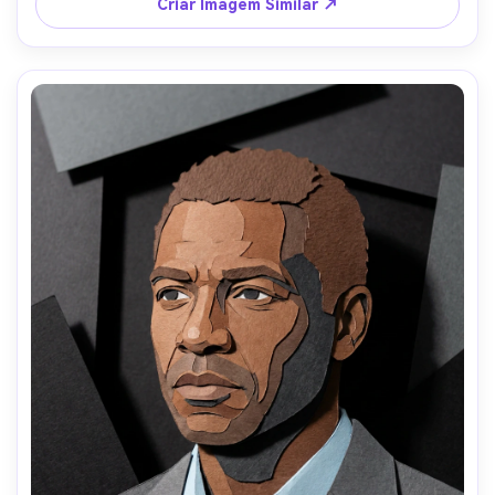
entre as camadas de papel, enquadramento close-up 4:5, 
Criar Imagem Similar ↗
bordas cortadas nítidas, emendas sutis de cola, textura 
artesanal, harmonia de cores quentes, alto 
detalhamento, silhueta limpa, lente 85mm, pouca 
profundidade de campo --ar 4:5