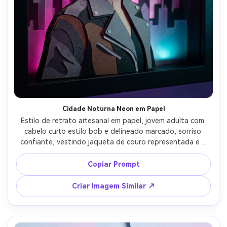
Crie imagens com
IA sem limites.
100% grátis!
Comece Grátis →
Cidade Noturna Neon em Papel
Estilo de retrato artesanal em papel, jovem adulta com 
cabelo curto estilo bob e delineado marcado, sorriso 
confiante, vestindo jaqueta de couro representada em 
painéis de papel em camadas, letreiros de neon e 
horizonte feitos em recortes de papel atrás, iluminação 
Copiar Prompt
fria de borda com glow magenta e ciano em camadas 
translúcidas de papel, close framing, silhuetas nítidas, 
Criar Imagem Similar ↗
atmosfera urbana marcante, lente 85mm, pouca 
profundidade de campo --ar 4:5