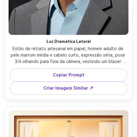
Luz Dramática Lateral
Estilo de retrato artesanal em papel, homem adulto de 
pele marrom média e cabelo curto, expressão séria, pose 
3/4 olhando para fora da câmera, vestindo um blazer 
carvão e camisa com gola aberta, fundo feito de camadas 
de papel escuro e formas geométricas recortadas, luz 
Copiar Prompt
lateral forte criando sombras profundas em camadas, alto 
contraste mas bordas suaves, composição centralizada, 
Criar Imagem Similar ↗
fibra tátil do papel cartão, linhas de corte ultra 
detalhadas, lente 85mm, pouca profundidade de campo -
-ar 4:5