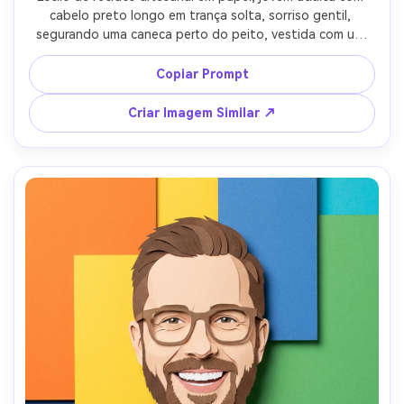
cabelo preto longo em trança solta, sorriso gentil, 
segurando uma caneca perto do peito, vestida com um 
suéter de tricô ilustrado como textura de papel dobrado, 
cena interna de janela com cortinas recortadas em papel e 
Copiar Prompt
silhuetas de cidade em camadas ao fundo, luz suave da 
manhã, empilhamento de sombras suaves, retrato da 
Criar Imagem Similar ↗
cintura para cima, clima aconchegante, bordas limpas e 
espessura realista do papel, lente 85mm, pouca 
profundidade de campo --ar 4:5