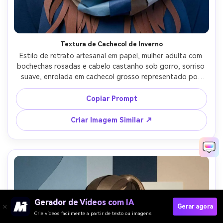
Textura de Cachecol de Inverno
Estilo de retrato artesanal em papel, mulher adulta com 
bochechas rosadas e cabelo castanho sob gorro, sorriso 
suave, enrolada em cachecol grosso representado por 
tiras de papel dobrado, fundo de recortes de flocos de 
neve e pinheiros em camadas, luz suave fria, alívio suave 
Copiar Prompt
de sombras, ombros para cima 4:5, paleta invernal 
aconchegante, recortes nítidos, lente 85mm, pouca 
Criar Imagem Similar ↗
profundidade de campo --ar 4:5
Gerador de Vídeos com IA
Gerar agora
Crie vídeos facilmente a partir de texto ou imagens