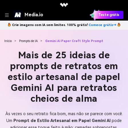
Media.io
Teste grátis
Crie imagens com IA sem limites. 100% grátis!
Comece grátis→
Início
>
Prompts de IA
>
Gemini AI Paper Craft Style Prompt
Mais de 25 ideias de
prompts de retratos em
estilo artesanal de papel
Gemini AI para retratos
cheios de alma
Às vezes o seu retrato fica bom, mas não se parece com você.
Um
Prompt de Estilo Artesanal em Papel Gemini AI
pode
adicionar esse toque feito à mão: camadas sobrepostas,