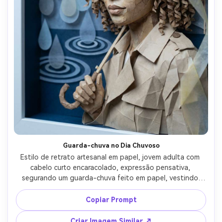
Guarda-chuva no Dia Chuvoso
Estilo de retrato artesanal em papel, jovem adulta com 
cabelo curto encaracolado, expressão pensativa, 
segurando um guarda-chuva feito em papel, vestindo 
sobretudo com lapelas dobradas em papel, fundo de 
gotas de chuva em camadas e ondulações de poças, luz 
Copiar Prompt
fria e suave, brilho sutil simulado em camadas translúcidas 
tipo papel vegetal, retrato 4:5, contornos limpos, clima 
Criar Imagem Similar ↗