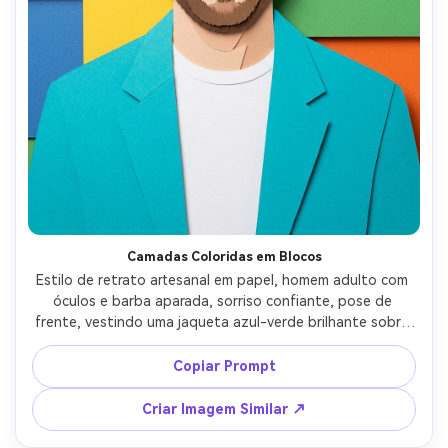
Camadas Coloridas em Blocos
Estilo de retrato artesanal em papel, homem adulto com 
óculos e barba aparada, sorriso confiante, pose de 
frente, vestindo uma jaqueta azul-verde brilhante sobre 
camiseta branca, fundo de camadas de papel cartão 
coloridas e blocos retangulares deslocados, luz suave 
Copiar Prompt
uniforme destacando a profundidade entre as camadas, 
contorno recortado em torno do rosto, visual gráfico mas 
Criar Imagem Similar ↗
artesanal, fibras de papel de alta definição, 