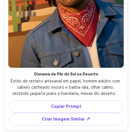
Diorama de Pôr do Sol no Deserto
Estilo de retrato artesanal em papel, homem adulto com 
cabelo cacheado escuro e barba rala, olhar calmo, 
vestindo jaqueta jeans e bandana, mesas do deserto e 
silhuetas de cacto em papel em camadas ao fundo, 
gradiente laranja do pôr do sol em faixas empilhadas de 
Copiar Prompt
papel cartão, luz baixa aquecida, sombras longas, retrato 
centralizado, textura rústica e artesanal, lente 85mm, 
Criar Imagem Similar ↗
pouca profundidade de campo --ar 4:5