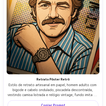
Retrato Pôster Retrô
Estilo de retrato artesanal em papel, homem adulto com 
bigode e cabelo ondulado, piscadela descontraída, 
vestindo camisa listrada e relógio vintage, fundo imita um 
pôster retrô feito de pontos de papel e tipografia 
recortada em camadas (sem texto legível), iluminação 
Copiar Prompt