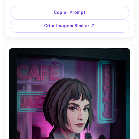
dobras em relevo de papel sutis, fundo branco 
monocromático em camadas recortadas, luz suave 
Copiar Prompt
superior criando relevos delicados com sombra, espaço 
negativo limpo, retrato centralizado 4:5, cortes de 
Criar Imagem Similar ↗
precisão, sensação de exibição em museu, lente 85mm, 
pouca profundidade de campo --ar 4:5