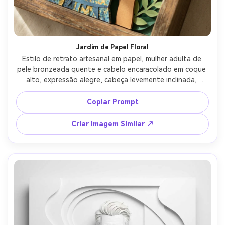
Jardim de Papel Floral
Estilo de retrato artesanal em papel, mulher adulta de 
pele bronzeada quente e cabelo encaracolado em coque 
alto, expressão alegre, cabeça levemente inclinada, 
vestindo um vestido de verão com textura de tecido 
feita em dobraduras de papel, rodeada por flores e 
Copiar Prompt
folhas de papel em camadas como um diorama, luz suave 
salpicada, paleta vibrante porém natural, close-up, 
Criar Imagem Similar ↗
recortes nítidos nas pétalas, profundidade artesanal, 
lente 85mm, pouca profundidade de campo --ar 4:5