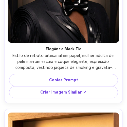
Elegância Black Tie
Estilo de retrato artesanal em papel, mulher adulta de 
pele marrom escura e coque elegante, expressão 
composta, vestindo jaqueta de smoking e gravata-
borboleta de cetim reinterpretadas em papel brilhante 
em camadas, fundo escuro de palco com cortinas de 
Copiar Prompt
papel em camadas, holofote suave com brilho sutil nas 
dobras, retrato dos ombros para cima, clima refinado, 
Criar Imagem Similar ↗
cortes de precisão, alto detalhamento, lente 85mm, 
pouca profundidade de campo --ar 4:5