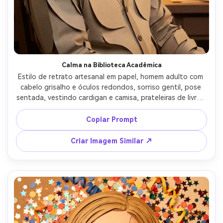
Calma na Biblioteca Acadêmica
Estilo de retrato artesanal em papel, homem adulto com 
cabelo grisalho e óculos redondos, sorriso gentil, pose 
sentada, vestindo cardigan e camisa, prateleiras de livros 
de papel em camadas atrás dele com lombadas como 
retângulos empilhados (sem texto legível), luz quente de 
Copiar Prompt
abajur, sombras suaves de profundidade, composição 
próxima intermediária, textura tátil do papel, lente 85mm, 
Criar Imagem Similar ↗
pouca profundidade de campo, luz cinematográfica suave 
--ar 4:5