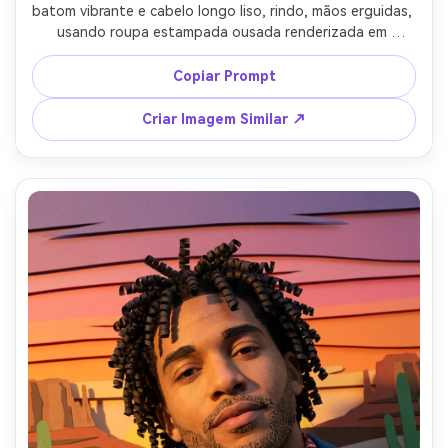
batom vibrante e cabelo longo liso, rindo, mãos erguidas, 
usando roupa estampada ousada renderizada em 
camadas de colagem de papel, fundo com muitos 
recortes de confete e serpentinas, luz viva com sombras 
Copiar Prompt
suaves separadas, enquadramento justo 4:5, clima 
energético, formas nítidas, visual de colagem artesanal, 
Criar Imagem Similar ↗
lente 85mm, pouca profundidade de campo --ar 4:5