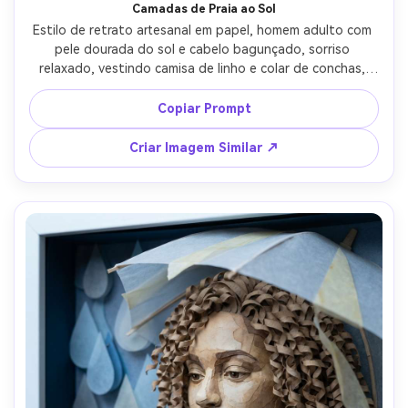
Camadas de Praia ao Sol
Estilo de retrato artesanal em papel, homem adulto com 
pele dourada do sol e cabelo bagunçado, sorriso 
relaxado, vestindo camisa de linho e colar de conchas, 
ondas do mar e horizonte em papel em camadas ao 
fundo como um diorama, luz dourada quente, sombras 
Copiar Prompt
suaves, enquadramento da cintura para cima, paleta 
arejada, fibras do papel visíveis, recortes precisos nas 
Criar Imagem Similar ↗
ondas, lente 85mm, pouca profundidade de campo --ar 
4:5