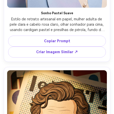
Sonho Pastel Suave
Estilo de retrato artesanal em papel, mulher adulta de 
pele clara e cabelo rosa claro, olhar sonhador para cima, 
usando cardigan pastel e presilhas de pérola, fundo de 
gradientes empilhados como nuvens com pequenos 
recortes de estrelas, luz ambiente suave e sombras 
Copiar Prompt
esfumadas, close-up 4:5, grão delicado do papel, 
transições suaves em camadas, clima sereno, lente 85mm, 
Criar Imagem Similar ↗
pouca profundidade de campo --ar 4:5