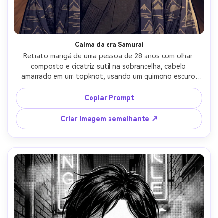
Calma da era Samurai
Retrato mangá de uma pessoa de 28 anos com olhar 
composto e cicatriz sutil na sobrancelha, cabelo 
amarrado em um topknot, usando um quimono escuro 
com haori padrão, fundo tradicional de corredor de 
madeira, luz quente no final da tarde, contornos de tinta 
Copiar Prompt
forte, screentone texturizado para dobras de tecido, 
sotaques de cor contidos, molduras de cabeça e ombros, 
Criar imagem semelhante ↗
humor estoico, estrutura facial afiada, alto detalhe, sem 
texto, lente de 85mm, profundidade de campo rasa-AR 
4:5