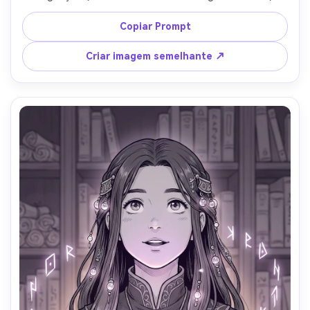
fundo de rua da cidade noir fumaçada, luz dura dramática 
com sombras profundas, negros pesados e sombra de 
Copiar Prompt
ponto negrito, tono de tela de meio tom para fumaça, 
close-up angular como um painel de suspense, humor 
Criar imagem semelhante ↗
gritty, textura de tinta nítida, sem legendas, lente de 
85mm, profundidade de campo rasa-AR 4:5