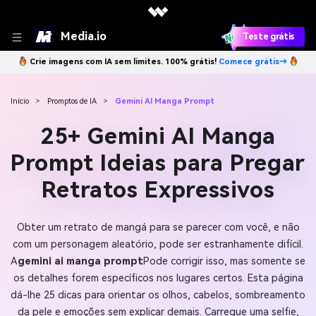
Media.io
Teste grátis
Crie imagens com IA sem limites. 100% grátis!
Comece grátis→
Início
>
Promptos de IA
>
Gemini AI Manga Prompt
25+ Gemini AI Manga
Prompt Ideias para Pregar
Retratos Expressivos
Obter um retrato de mangá para se parecer com você, e não
com um personagem aleatório, pode ser estranhamente difícil.
A
gemini ai manga prompt
Pode corrigir isso, mas somente se
os detalhes forem específicos nos lugares certos. Esta página
dá-lhe 25 dicas para orientar os olhos, cabelos, sombreamento
da pele e emoções sem explicar demais. Carregue uma selfie,