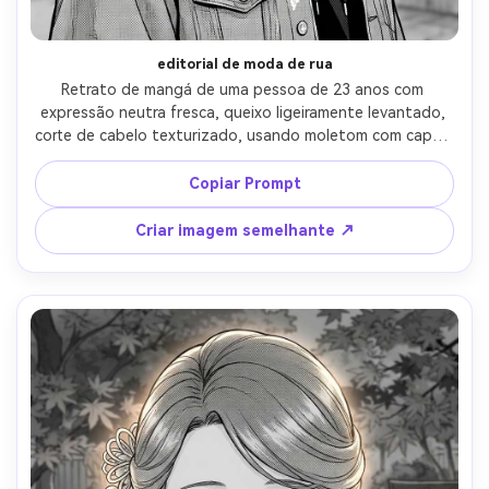
editorial de moda de rua
Retrato de mangá de uma pessoa de 23 anos com 
expressão neutra fresca, queixo ligeiramente levantado, 
corte de cabelo texturizado, usando moletom com capuz 
oversized em camadas com jaqueta jeans e punhos de 
orelha, fundo de parede urbana com formas sutis de 
Copiar Prompt
graffiti, luz suave nublada, tintas limpas afiadas, 
sombreamento nuançado do tono da tela, 
Criar imagem semelhante ↗
enquadramento de três quartos do busto, humor 
moderno e elegante, nenhum texto legível, lente de 
85mm, profundidade de campo rasa-AR 4:5