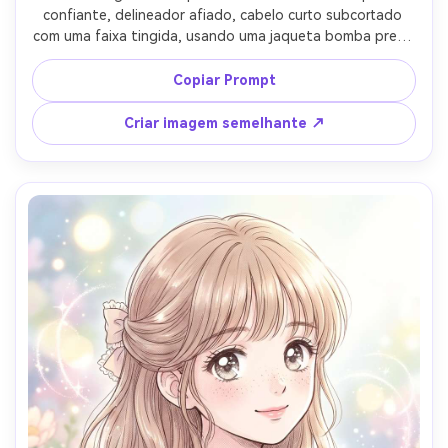
confiante, delineador afiado, cabelo curto subcortado 
com uma faixa tingida, usando uma jaqueta bomba preta 
e colar de corrente, beco de neon em uma cidade 
futurista, luz de borda colorida forte de sinalização, 
Copiar Prompt
tintas ousadas com crosshatching controlado, 
destaques reflexivos no cabelo, ângulo de três quartos, 
Criar imagem semelhante ↗
atmosfera cinematográfica, tonos de tela de alto 
contraste, linha ultra limpa, sem logotipo ou texto, lente 
de 85mm, profundidade de campo rasa-AR 4:5