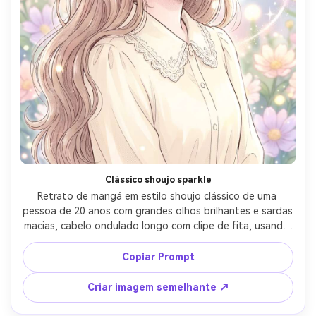
Clássico shoujo sparkle
Retrato de mangá em estilo shoujo clássico de uma 
pessoa de 20 anos com grandes olhos brilhantes e sardas 
macias, cabelo ondulado longo com clipe de fita, usando 
uma blusa pastel com gola de renda, fundo floral 
sonhador com brilhos semelhantes a bokeh, luz chave 
Copiar Prompt
macia brilhante, linha arejada, pretos pesados mínimos, 
tonos de tela gradiente suave, molduras fechadas, humor 
Criar imagem semelhante ↗
romântico doce, ilustração altamente polida, sem texto, 
lente de 85mm, profundidade de campo rasa-AR 4:5