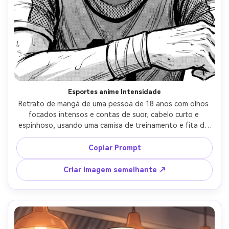
Esportes anime Intensidade
Retrato de mangá de uma pessoa de 18 anos com olhos 
focados intensos e contas de suor, cabelo curto e 
espinhoso, usando uma camisa de treinamento e fita de 
pulso, fundo de estádio com linhas de movimento e 
multidão borrada, luz de arena aérea dura, linhas 
Copiar Prompt
dinâmicas em ousadia, tonos de tela de forte contraste, 
close-up de ângulo apertado, humor competitivo 
Criar imagem semelhante ↗
enérgico, renderização ultra nítida, sem texto, lente de 
85mm, profundidade de campo rasa-AR 4:5