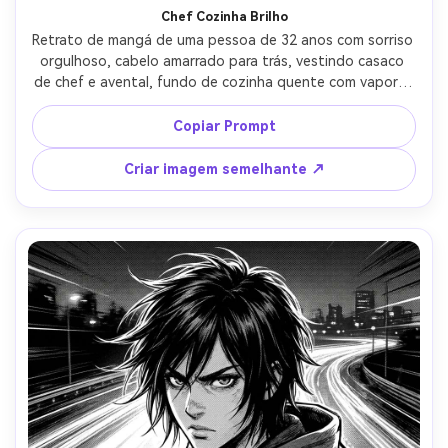
Chef Cozinha Brilho
Retrato de mangá de uma pessoa de 32 anos com sorriso 
orgulhoso, cabelo amarrado para trás, vestindo casaco 
de chef e avental, fundo de cozinha quente com vapor e 
panelas, iluminação quente de tungstênio com destaques 
suaves, arte de linha limpa, textura de vapor de meio tom, 
Copiar Prompt
crosshatching sutil em dobras de casaco, moldura de 
retrato de busto, humor convidativo, detalhado mas 
Criar imagem semelhante ↗
desordenado, sem texto, lente de 85mm, profundidade 
de campo rasa-AR 4:5