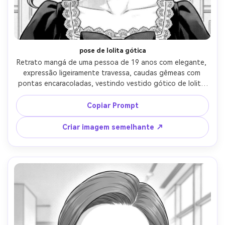
pose de lolita gótica
Retrato mangá de uma pessoa de 19 anos com elegante, 
expressão ligeiramente travessa, caudas gêmeas com 
pontas encaracoladas, vestindo vestido gótico de lolita 
com garganta de renda e laço de cabelo, interior 
ornamentado com cortinas de veludo, holofote suave de 
Copiar Prompt
cima, linhas de tinta nítidas, padrões de renda 
detalhados, sombras equilibradas do ecrã, 
Criar imagem semelhante ↗
enquadramento de close-up, humor dramático mas 
refinado, sem texto, lente de 85mm, profundidade de 
campo rasa-AR 4:5