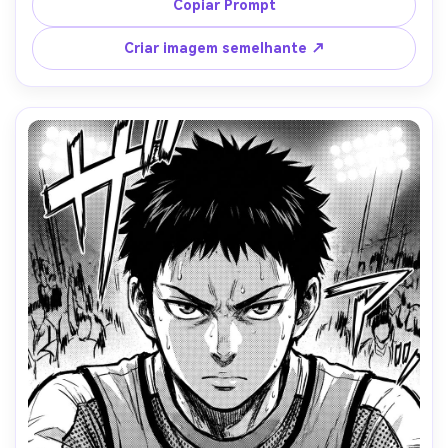
linhagem refinada, motivos de tecido detalhados, 
Copiar Prompt
sombras de tom de tela suave sob o queixo, composição 
de retrato centrado, humor gracioso, polimento alto, sem 
Criar imagem semelhante ↗
texto, lente de 85mm, profundidade de campo rasa- -ar 
4:5