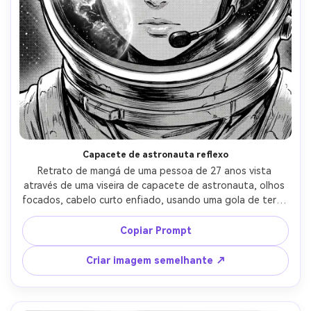
Capacete de astronauta reflexo
Retrato de mangá de uma pessoa de 27 anos vista 
através de uma viseira de capacete de astronauta, olhos 
focados, cabelo curto enfiado, usando uma gola de terno 
e equipamento de comunicação, fundo de campo estelar 
com brilho do planeta refletido na viseira, luz forte do aro 
Copiar Prompt
e destaques brilhantes, linhagem precisa, sombreamento 
controlado de meio tom, composição de close-up 
Criar imagem semelhante ↗
apertada, humor cheio de admiração, altos detalhes, sem 
texto-AR 4:5