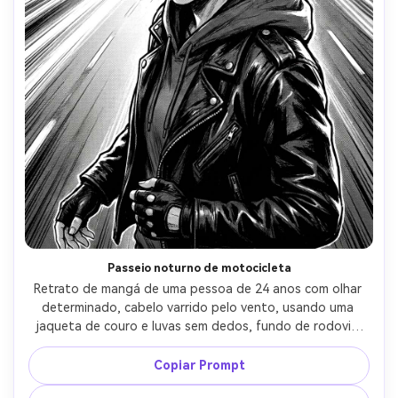
Passeio noturno de motocicleta
Retrato de mangá de uma pessoa de 24 anos com olhar 
determinado, cabelo varrido pelo vento, usando uma 
jaqueta de couro e luvas sem dedos, fundo de rodovia 
noturna com luzes listradas, luz forte da borda e alto 
contraste, tintas ousadas com sotaques de linha de 
Copiar Prompt
velocidade, gradientes de screentone para brilho, 