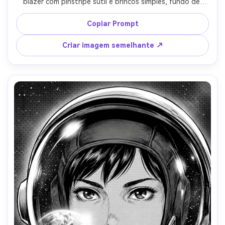
blazer com pinstripe sutil e brincos simples, fundo de 
escritório moderno suavemente borrado, iluminação estilo 
softbox neutro, arte de linha limpa com gradientes 
Copiar Prompt
suaves de screentone, enquadramento de headshot 
centrado, humor calmo confiante, mangá editorial 
Criar imagem semelhante ↗
acabamento, sem texto, lente de 85mm, profundidade de 
campo rasa-AR 4:5