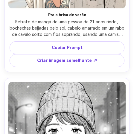
Crie imagens com
IA sem limites.
Praia brisa de verão
100% grátis!
Retrato de mangá de uma pessoa de 21 anos rindo, 
bochechas beijadas pelo sol, cabelo amarrado em um rabo 
Comece Grátis →
de cavalo solto com fios soprando, usando uma camisa 
de linho leve sobre fato de banho, fundo à beira-mar com 
água espumante, luz brilhante do meio-dia com sombras 
Copiar Prompt
nítidas, linhas finas e limpas, tom de tela mínimo com 
destaques brilhantes, molduras próximas, humor 
Criar imagem semelhante ↗
despreocupado, renderização de mangá polida, sem 
texto, lente de 85mm, profundidade de campo rasa- -ar 
4:5