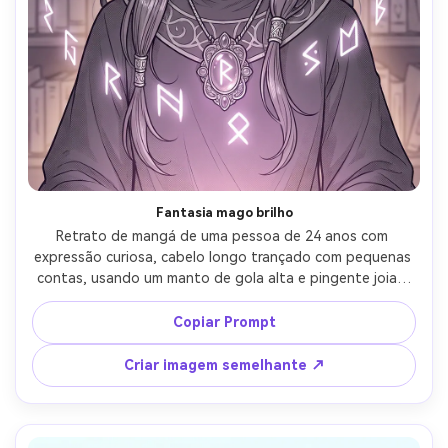
Fantasia mago brilho
Retrato de mangá de uma pessoa de 24 anos com 
expressão curiosa, cabelo longo trançado com pequenas 
contas, usando um manto de gola alta e pingente joias, 
fundo de biblioteca arcano com runas flutuantes, brilho 
mágico de luz no rosto, arte de linha limpa com 
Copiar Prompt
destaques luminosos, gradientes de tono de tela suave, 
retrato de busto centrado, humor cheio de maravilhas, 
Criar imagem semelhante ↗
detalhes de ornamento intrincados, sem texto, lente de 
85mm, profundidade de campo rasa- -ar 4:5