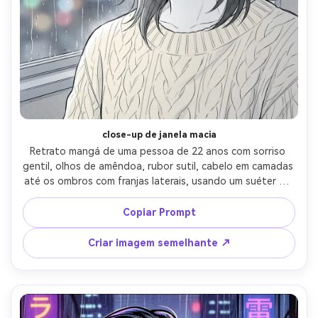
close-up de janela macia
Retrato mangá de uma pessoa de 22 anos com sorriso 
gentil, olhos de amêndoa, rubor sutil, cabelo em camadas 
até os ombros com franjas laterais, usando um suéter de 
malha creme e pequenos brincos de aro, interior por uma 
janela chuvosa com luzes da cidade embaçadas, luz de 
Copiar Prompt
janela suave difusa, arte limpa de linha fina, 
sombreamento delicado de screentone nas bochechas e 
Criar imagem semelhante ↗
pescoço, destaques nítidos nos olhos, enquadramento 
de cabeça e ombros, humor íntimo calmo, alto detalhe, 
gradientes suaves, sem texto, lente de 85mm, 
profundidade de campo rasa- -ar 4:5