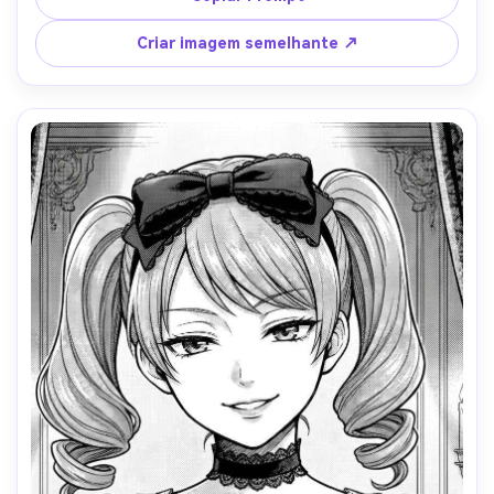
do casaco, manchas delicadas de neve, composição de 
cabeça e ombros, humor aconchegante, alta clareza, sem 
Criar imagem semelhante ↗
texto, lente de 85mm, profundidade de campo rasa-AR 
4:5