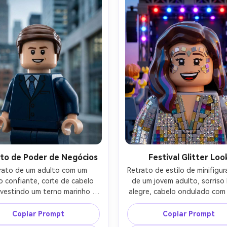
do, acabamento de plástico 
textura de plástico fino, bril
te, bordas nítidas, identidade 
água minúsculo, identidad
eservada, acentos de cor 
preservada, lente de 85m
etitosos, lente de 85mm, 
profundidade de campo rasa
didade de campo rasa-AR 4:5
to de Poder de Negócios
Festival Glitter Loo
rato de um adulto com um 
Retrato de estilo de minifigur
o confiante, corte de cabelo 
de um jovem adulto, sorriso 
 vestindo um terno marinho e 
alegre, cabelo ondulado com l
avata sutil, horizonte de 
coloridas, pedras de rost
tório moderno construído em 
traduzidas em pequenos azul
Copiar Prompt
Copiar Prompt
 atrás, iluminação corporativa 
reflexivos, usando uma jaqu