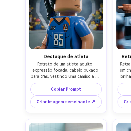
Destaque de atleta
Ret
Retrato de um atleta adulto, 
Retra
expressão focada, cabelo puxado 
um ch
para trás, vestindo uma camisola de 
brilh
desempenho com telha de número e 
che
faixa de suor, fundo de estádio 
azulej
Copiar Prompt
construído em tijolos, holofote 
chef 
forte e névoa sutil, olhar dramático 
tijo
Criar imagem semelhante ↗
Cri
de alto contraste, reflexos plásticos 
pend
esculpidos afiados, colheita fechada 
f
com ombros inclinados, cores 
ligei
ousadas da equipe, 3D de alto 
seg