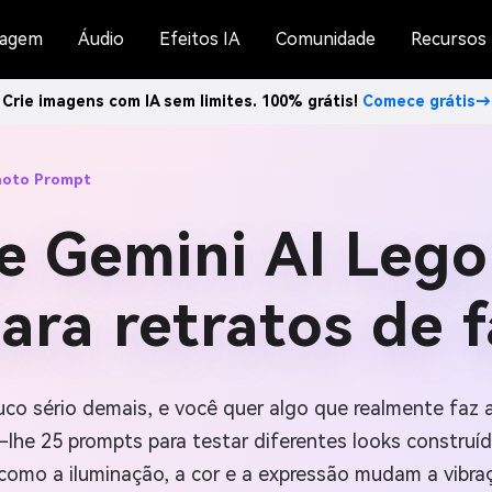
agem
Áudio
Efeitos IA
Comunidade
Recursos
Crie imagens com IA sem limites. 100% grátis!
Comece grátis→
hoto Prompt
de Gemini AI Lego
ara retratos de 
co sério demais, e você quer algo que realmente faz a
á-lhe 25 prompts para testar diferentes looks construí
 como a iluminação, a cor e a expressão mudam a vibra