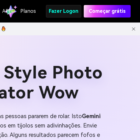
API
Planos
Fazer Logon
Começar grátis
 Style Photo
fator Wow
s pessoas pararem de rolar. Isto
Gemini
dos em tijolos sem adivinhações. Envie
ção. Alguns resultados parecem fofos e