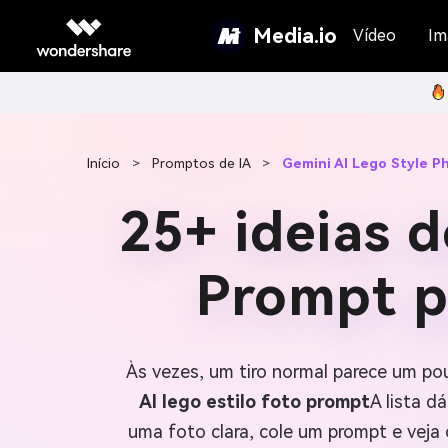
Media.io
Vídeo
Im
Início
>
Promptos de IA
>
Gemini AI Lego Style P
25+ ideias 
Prompt p
Às vezes, um tiro normal parece um pou
AI lego estilo foto prompt
A lista d
uma foto clara, cole um prompt e veja