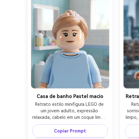
detalhe, identidade preservada, 
chapea
lente de 85mm, profundidade de 
brilhan
campo rasa-AR 4:5
pr
ap
profun
Casa de banho Pastel macio
Retra
Retrato estilo minifigura LEGO de 
Ret
um jovem adulto, expressão 
sorris
relaxada, cabelo em um coque limpo, 
limpo,
maquiagem mínima, usando um 
gr
moletom pastel, banheiro azulejado 
escri
Copiar Prompt
construído em tijolos com espelho e 
tijolos