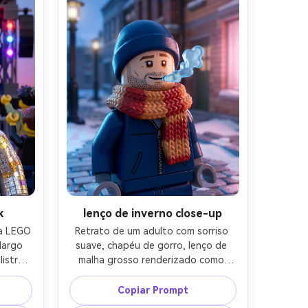
ho de 
identidade preservada, tom 
e 
cinematográfico humorístico, lente 
m, 
de 85mm, profundidade de campo 
-AR 4:5
rasa-AR 4:5
k
lenço de inverno close-up
a LEGO 
Retrato de um adulto com sorriso 
largo 
suave, chapéu de gorro, lenço de 
istras 
malha grosso renderizado como 
o 
padrão de tijolo texturizado, rua de 
ejos 
neve construída em tijolos, luz do 
Copiar Prompt
eta 
dia azul fresco com tom suave do 