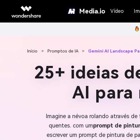
Media.io
Vídeo
Im
Início
>
Promptos de IA
>
Gemini AI Landscape Pa
25+ ideias d
AI para
Imagine a névoa rolando através de f
quentes. com um
prompt de pintu
escrever um prompt de pintura de p