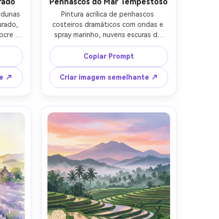
tis!
rado
Penhascos do Mar Tempestoso
 dunas 
Pintura acrílica de penhascos 
rado, 
costeiros dramáticos com ondas e 
ocre 
spray marinho, nuvens escuras de 
a 
tempestade que se abrem para uma 
idas 
quebra brilhante de luz na água, 
Copiar Prompt
s, 
pincel dinâmico, textura de tinta 
adas, 
espessa, altos valores de contraste, 
te ↗
Criar imagem semelhante ↗
ura de 
humor cinematográfico, paisagem 
mm, 
de qualidade de galeria, lente de 85 
-AR 4:5
mm, profundidade de campo rasa-
AR 4:5