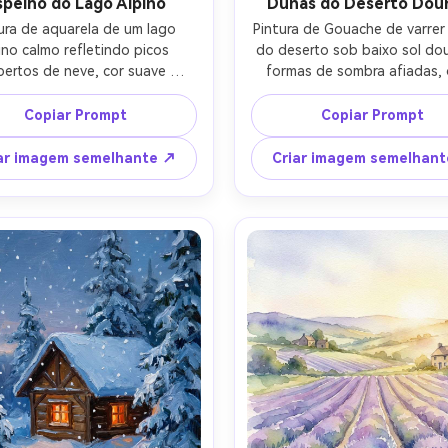
100% grá
spelho do Lago Alpino
Dunas do Deserto Dou
ura de aquarela de um lago 
Pintura de Gouache de varrer
ino calmo refletindo picos 
do deserto sob baixo sol dou
bertos de neve, cor suave 
formas de sombra afiadas, 
Comece Grátis →
grando no céu, granulação 
quente e paleta de sienn
icada, um pequeno cais de 
queimada, ondulações esculp
Copiar Prompt
Copiar Prompt
ra em primeiro plano, paleta 
pelo vento, nuvens mínima
nítida com nascer do sol rosa 
camadas de tinta opacas ous
ar imagem semelhante ↗
Criar imagem semelhan
, textura de papel arejada, 
olhar gráfico mas pintor, text
ente detalhado mas sereno, 
alto detalhe, lente de 85 
 de 85mm, profundidade de 
profundidade de campo rasa
campo rasa-AR 4:5