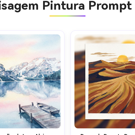
aisagem Pintura Prompt 
Crie ima
IA sem li