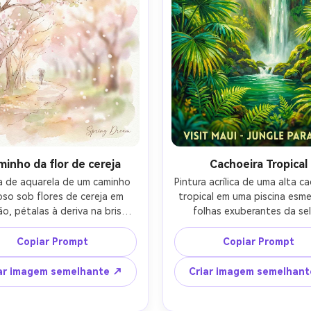
minho da flor de cereja
Cachoeira Tropical
a de aquarela de um caminho 
Pintura acrílica de uma alta ca
oso sob flores de cereja em 
tropical em uma piscina esmer
ão, pétalas à deriva na brisa, 
folhas exuberantes da sel
ta pastel suave, luz suave 
enquadrando a cena, raios de
avés de galhos, efeitos de 
úmidos, verdes saturado
Copiar Prompt
Copiar Prompt
agem semelhantes a bokeh 
brilhantes, pincel enérgico, t
hadores, detalhes de linha 
em camadas, humor vibrante
ar imagem semelhante ↗
Criar imagem semelhan
dos, atmosfera romântica da 
pôster de viagem, altamen
rimavera, lente de 85mm, 
detalhado, lente de 85mm