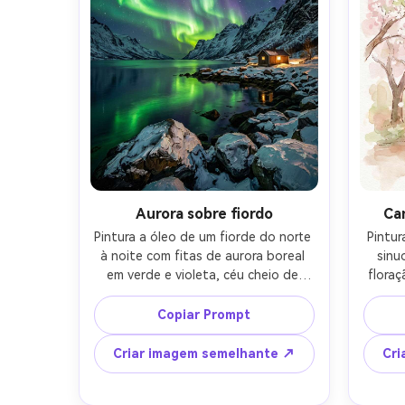
Aurora sobre fiordo
Ca
Pintura a óleo de um fiorde do norte 
Pintur
à noite com fitas de aurora boreal 
sinu
em verde e violeta, céu cheio de 
floraç
estrelas, rochas cobertas de neve, 
pale
água ainda escura refletindo luz, 
atr
Copiar Prompt
contraste dramático, pinceladas 
lav
texturizadas, humor impressionante, 
son
Criar imagem semelhante ↗
Cri
lente de 85mm, profundidade de 
delica
campo rasa- -ar 4:5
p