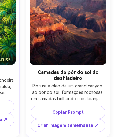
Camadas do pôr do sol do
desfiladeiro
choeira 
Pintura a óleo de um grand canyon 
alda, 
ao pôr do sol, formações rochosas 
va 
em camadas brilhando com laranja e 
 luz 
magenta, longas sombras, distância 
s 
nebulosa, estrutura de valor 
extura 
Copiar Prompt
ousada, traços de pincel grossos, 
 do 
te ↗
escala épica, qualidade de pintura 
te 
Criar imagem semelhante ↗
de paisagem cinematográfica, lente 
, 