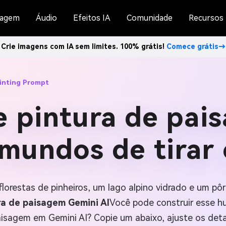
agem
Áudio
Efeitos IA
Comunidade
Recursos
Crie imagens com IA sem limites. 100% grátis!
Comece grátis→
inting Prompt
e pintura de pa
 mundos de tirar 
lorestas de pinheiros, um lago alpino vidrado e um pô
ra de paisagem Gemini AI
Você pode construir esse h
aisagem em Gemini AI? Copie um abaixo, ajuste os deta