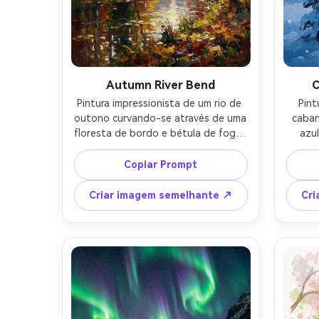
Autumn River Bend
C
Pintura impressionista de um rio de 
Pint
outono curvando-se através de uma 
caban
floresta de bordo e bétula de fogo, 
azul
luz solar manchada, traços de cor 
jane
quebrados, destaques de água 
gea
Copiar Prompt
brilhantes, profundidade 
borda
atmosférica suave, sensação 
pincel
Criar imagem semelhante ↗
Cri
nostálgica quente, composição 
altamente detalhada-AR 4:5
cinem
de 85