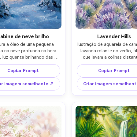
abine de neve brilho
Lavender Hills
ura a óleo de uma pequena 
Ilustração de aquarela de cam
a na neve profunda na hora 
lavanda rolante no verão, file
, luz quente brilhando das 
que levam a colinas distant
las, pinheiros pesados com 
gradientes roxos suaves, n
da, queda de neve suave, 
iluminada pelo sol, lavage
Copiar Prompt
Copiar Prompt
s macias no céu, traços de 
molhadas soltas, grão de p
 visíveis e tinta em camadas, 
sutil, humor pastoral pacífi
ar imagem semelhante ↗
Criar imagem semelhan
atmosfera de inverno 
composição belamente equili
atográfica acolhedora, lente 
AR 4:5
mm, profundidade de campo 
rasa-AR 4:5