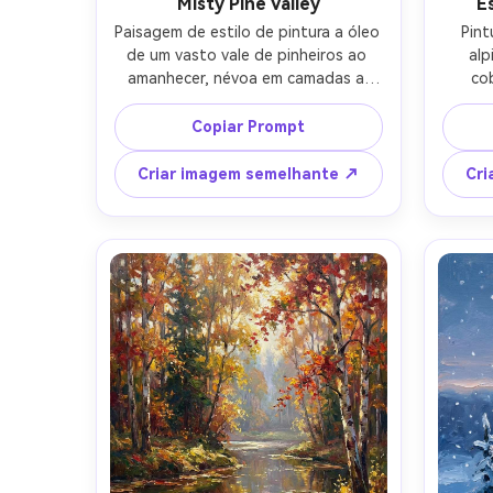
Misty Pine Valley
E
Paisagem de estilo de pintura a óleo 
Pint
de um vasto vale de pinheiros ao 
alp
amanhecer, névoa em camadas a 
co
deriva entre silhuetas perenes 
san
escuras, montanhas distantes 
del
Copiar Prompt
desaparecendo em névoa azul-
madei
cinza, sol quente rompindo através 
fresca 
Criar imagem semelhante ↗
Cri
das nuvens, pinceladas visíveis, 
suave
textura impasto rica, atmosfera 
altam
cinematográfica humorosa, 
lente
qualidade de obra-prima, bela 
composição, lente de 85mm, 
profundidade de campo rasa-AR 4:5