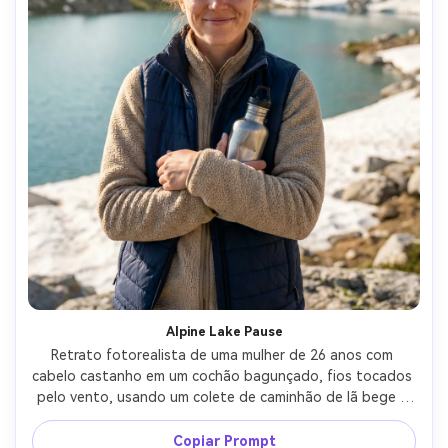
Alpine Lake Pause
Retrato fotorealista de uma mulher de 26 anos com 
cabelo castanho em um cochão bagunçado, fios tocados 
pelo vento, usando um colete de caminhão de lã bege e 
azul, segurando uma garrafa de água de metal perto de 
seu peito, costa de lago alpino com manchas de neve e 
Copiar Prompt