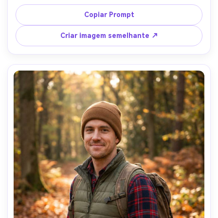
base listrada, em pé perto de penhascos costeiros com 
nevoeiro rolando e desfoque do oceano, luz difusa 
Copiar Prompt
suave, Sony A7IV, 85mm f/1.4, tons cinematográficos 
silenciosos, composição do peito para cima, humor 
Criar imagem semelhante ↗
contemplativo, textura natural da pele, olhos afiados, 
alta resolução-AR 4:5