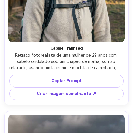
Cabine Trailhead
Retrato fotorealista de uma mulher de 29 anos com 
cabelo ondulado sob um chapéu de malha, sorriso 
relaxado, usando um lã creme e mochila de caminhada, em 
pé perto de uma cabana de madeira com pinheiros atrás, 
luz matinal suave, Canon R6, 50mm f/1.4, composição 
Copiar Prompt
centrada, humor editorial estilo de vida, textura realista 
da pele, sombras naturais, foco nítido, alta resolução- -ar 
Criar imagem semelhante ↗
4:5