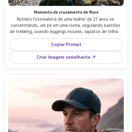
Momento de cruzamento de fluxo
Retrato fotorealista de uma mulher de 27 anos se 
concentrando, um pé em uma rocha, segurando bastões 
de trekking, usando leggings escuras, sapatos de trilha à 
prova d'água e uma jaqueta azul, cruzando um riacho com 
água brilhante atrás, sombra aberta brilhante com 
Copiar Prompt
reflexos de água, Nikon Z6 II, 50mm f/1.8, enquadramento 
dinâmico de três quartos, sensação sincera enérgica, 
Criar imagem semelhante ↗
texturas realistas de pele e rocha molhada, foco nítido, 
alta resolução, iluminação cinematográfica suave-AR 4:5