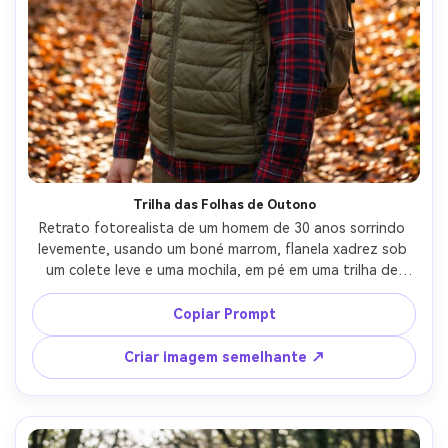
Trilha das Folhas de Outono
Retrato fotorealista de um homem de 30 anos sorrindo 
levemente, usando um boné marrom, flanela xadrez sob 
um colete leve e uma mochila, em pé em uma trilha de 
outono com folhas laranja e manchas de sol macias, 
iluminação manchada quente, Canon 5D Mark IV, 85mm 
Copiar Prompt
f/1.8, profundidade de campo rasa, moldura de meio tiro, 
humor aconchegante ao ar livre, textura realista da pele, 
Criar imagem semelhante ↗
classificação editorial quente, alta resolução-AR 4:5