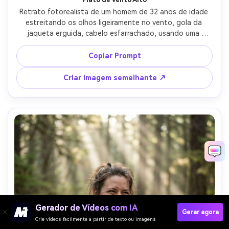
Retrato fotorealista de um homem de 32 anos de idade 
estreitando os olhos ligeiramente no vento, gola da 
jaqueta erguida, cabelo esfarrachado, usando uma 
concha técnica preta e pescoço buff, em pé em um 
planalto alto árido com grama dobrada, céu nublado 
Copiar Prompt
dramático, forte luz direcional quebrando através das 
nuvens, Nikon D780, 85mm f/1.8, moldura da cintura para 
Criar imagem semelhante ↗
cima, humor aventureiro cru, textura da pele realista, 
detalhes nítidos, alta resolução-AR 4:5
Gerador de Vídeos com IA
Gerar agora
Crie vídeos facilmente a partir de texto ou imagens