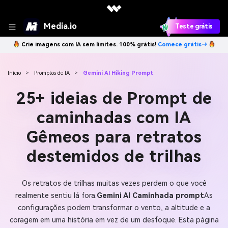
Media.io
Teste grátis
Crie imagens com IA sem limites. 100% grátis!
Comece grátis→
Início
>
Promptos de IA
>
Gemini AI Hiking Prompt
25+ ideias de Prompt de
caminhadas com IA
Gêmeos para retratos
destemidos de trilhas
Os retratos de trilhas muitas vezes perdem o que você
realmente sentiu lá fora.
Gemini AI Caminhada prompt
As
configurações podem transformar o vento, a altitude e a
coragem em uma história em vez de um desfoque. Esta página