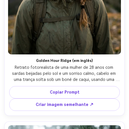
Golden Hour Ridge (em inglês)
Retrato fotorealista de uma mulher de 28 anos com 
sardas beijadas pelo sol e um sorriso calmo, cabelo em 
uma trança solta sob um boné de caqui, usando uma 
jaqueta de concha verde leve e alças de mochila visíveis, 
em pé em uma trilha de cume de montanha com picos 
Copiar Prompt
distantes, retroiluminação de hora dourada com luz de 
borda suave, Sony A7IV, 85mm f/1.4, profundidade de 
Criar imagem semelhante ↗
campo rasa bokeh, moldura para cima do peito, leve 
virada de três quartos, humor aventureiro confiante, 
textura e poros naturais da pele, sombras realistas, 
classificação editorial de cores, foco ultra nítido, alta 