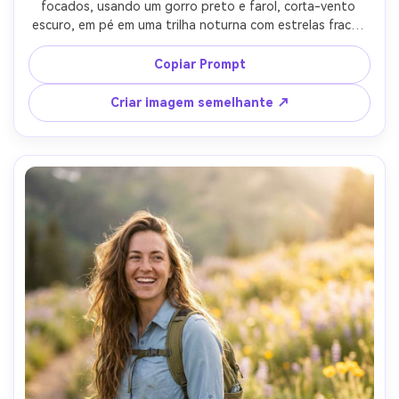
focados, usando um gorro preto e farol, corta-vento 
escuro, em pé em uma trilha noturna com estrelas fracas 
e silhueta de cume distante, luz chave dramática do farol 
com luz da lua ambiente sutil, Sony A7S III, 35mm f/1.8, 
Copiar Prompt
profundidade rasa, moldura do peito para cima, contraste 
cinematográfico, textura realista da pele sem suavização 
Criar imagem semelhante ↗
plástica, foco nítido nos olhos, alta resolução-AR 4:5