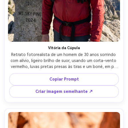
Vitória da Cúpula
Retrato fotorealista de um homem de 30 anos sorrindo 
com alívio, ligeiro brilho de suor, usando um corta-vento 
vermelho, luvas pretas presas às tiras e um boné, em pé 
em um marcador de cume com montanhas panorâmicas 
atrás, sol brilhante do meio-dia controlado com olhar de 
Copiar Prompt
preenchimento suave, Fujifilm GFX 100S, 110 mm f/2, 
clareza do ar nítida, ângulo baixo para sensação heróica, 
Criar imagem semelhante ↗
moldura da cintura para cima, humor triunfante, textura 
da pele real à vida, foco nítido, alta resolução-AR 4:5