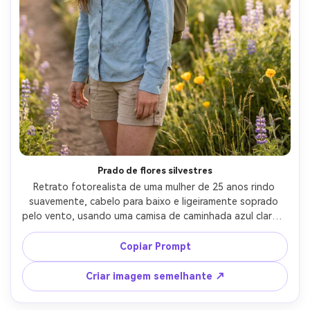
Prado de flores silvestres
Retrato fotorealista de uma mulher de 25 anos rindo 
suavemente, cabelo para baixo e ligeiramente soprado 
pelo vento, usando uma camisa de caminhada azul claro e 
shorts bronzeados com uma pequena mochila de dia, em 
pé em um prado de flores silvestres perto de uma trilha 
Copiar Prompt
de terra, luz quente no final da tarde com suave flare, 
Canon R5, 85mm f/1.2, flores bokeh cremosas, molduras 
Criar imagem semelhante ↗
no meio do tiro, humor alegre e despreocupado, poros 
naturais da pele, sombras realistas, alta resolução-AR 4:5