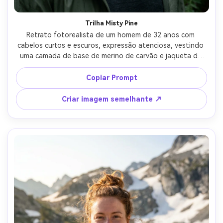
Trilha Misty Pine
Retrato fotorealista de um homem de 32 anos com 
cabelos curtos e escuros, expressão atenciosa, vestindo 
uma camada de base de merino de carvão e jaqueta de 
chuva com capuz para baixo, em pé em uma trilha de 
floresta de pinheiros nebulosa com orvalho em agulhas, 
Copiar Prompt
suave iluminação nublada difusa, Canon R5, 50mm f/1.8, 
neblina de fundo sutil, ângulo ao nível dos olhos, corte 
Criar imagem semelhante ↗
apertado de cabeça e ombros, verdes cinematográficos 
humorosos, textura realista da pele, falha de sombra 
natural, olhos afiados, alta resolução- -ar 4:5