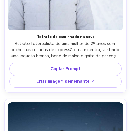
Crie imagens com
IA sem limites.
100% grátis!
Comece Grátis →
Retrato de caminhada na neve
Retrato fotorealista de uma mulher de 29 anos com 
bochechas rosadas de expressão fria e neutra, vestindo 
uma jaqueta branca, boné de malha e gaita de pescoço, 
trilha nevada com árvores geadas atrás, luz de inverno 
brilhante com preenchimento suave e brancos limpos, 
Copiar Prompt
Nikon D850, 85mm f/1.4, bokeh nítido, enquadramento de 
cabeça e ombros, humor tranquilo e sereno, textura 
Criar imagem semelhante ↗
realista da pele, sombras naturais, alta resolução-AR 4:5