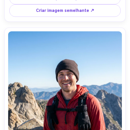
granito atrás, luz matinal nítida com iluminação lateral 
suave, Nikon Z8, 85mm f/1.8, composição limpa com lago 
Criar imagem semelhante ↗
como desfoque suave, moldura de meio-tiro, humor 
satisfeito relaxado, pele realista, destaques naturais, 
clareza editorial, alta resolução-AR 4:5