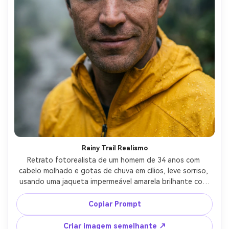
Rainy Trail Realismo
Retrato fotorealista de um homem de 34 anos com 
cabelo molhado e gotas de chuva em cílios, leve sorriso, 
usando uma jaqueta impermeável amarela brilhante com 
contas de água, trilha de floresta tropical embaçada 
atrás, luz ambiente chuvosa fresca com destaques 
Copiar Prompt
suaves, Canon EOS R6 Mark II, 50mm f/1.4, 
enquadramento de close-up, sensação documental 
Criar imagem semelhante ↗