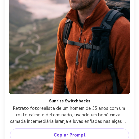
Sunrise Switchbacks
Retrato fotorealista de um homem de 35 anos com um 
rosto calmo e determinado, usando um boné cinza, 
camada intermediária laranja e luvas enfiadas nas alças da 
mochila, em pé na trilha switchback acima de um vale ao 
nascer do sol, luz do céu rosa suave com iluminação suave 
Copiar Prompt