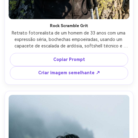
Rock Scramble Grit
Retrato fotorealista de um homem de 33 anos com uma 
expressão séria, bochechas empoeiradas, usando um 
capacete de escalada de ardósia, softshell técnico e 
mãos calcadas descansando em varas de trekking, seção 
rochosa de disputa com pedras irregulares atrás, luz 
Copiar Prompt
lateral dura com textura definida, Nikon Z9, 70mm f/2.8, 
moldura apertada da cintura, humor intenso robusto, 
Criar imagem semelhante ↗
textura realista da pele, detalhe afiado do tecido, alta 
resolução-AR 4:5