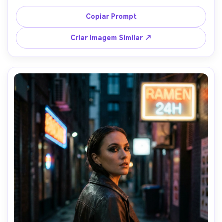
grid e luz de fundo sutil, Fujifilm GFX 100S 80mm f/1.7, 
meio corpo, clima editorial luxuoso, textura natural da 
Copiar Prompt
pele, brilhos limpos, alta resolução, foco nítido --ar 4:5
Criar Imagem Similar ↗