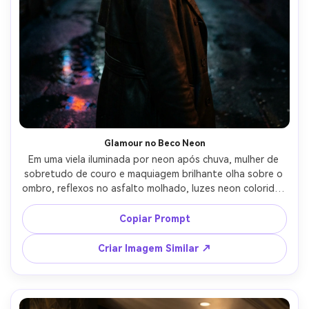
Glamour no Beco Neon
Em uma viela iluminada por neon após chuva, mulher de 
sobretudo de couro e maquiagem brilhante olha sobre o 
ombro, reflexos no asfalto molhado, luzes neon coloridas 
e luz principal suave, Nikon Z8 50mm f/1.2, retrato de três 
quartos, glamour cinematográfico ousado, textura de 
Copiar Prompt
pele realista, detalhes nítidos de gotas de chuva, alta 
resolução, foco nítido --ar 4:5
Criar Imagem Similar ↗