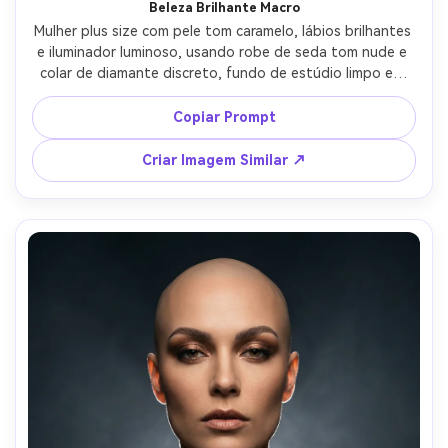
Beleza Brilhante Macro
Mulher plus size com pele tom caramelo, lábios brilhantes 
e iluminador luminoso, usando robe de seda tom nude e 
colar de diamante discreto, fundo de estúdio limpo em 
bege quente, luz beauty dish com preenchimento de 
refletor, Leica SL2 90mm f/2, close-up focando olhos e 
Copiar Prompt
lábios, campanha de beleza de luxo, textura realista da 
pele, cílios nítidos, alta resolução, gradação de cor limpa 
Criar Imagem Similar ↗
--ar 4:5