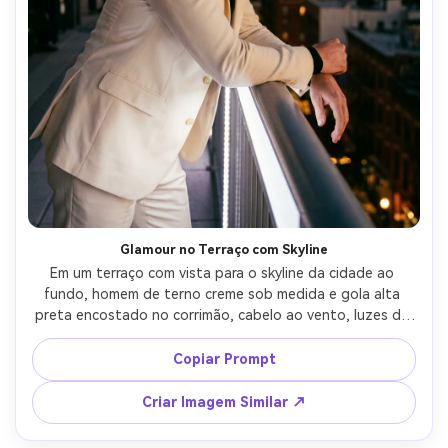
Glamour no Terraço com Skyline
Em um terraço com vista para o skyline da cidade ao 
fundo, homem de terno creme sob medida e gola alta 
preta encostado no corrimão, cabelo ao vento, luzes de 
bokeh douradas ao fundo, luz ambiente mista com LED 
suave, Canon EOS R5 85mm f/1.4, retrato de três quartos, 
Copiar Prompt
glamour confiante de noite, sombras naturais, olhos 
nítidos, cor cinematográfica, alta resolução --ar 4:5
Criar Imagem Similar ↗