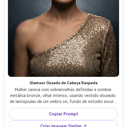
Glamour Ousado de Cabeça Raspada
Mulher careca com sobrancelhas definidas e sombra 
metálica bronze, olhar intenso, usando vestido dourado 
de lantejoulas de um ombro só, fundo de estúdio escuro 
com névoa suave, luz de recorte contornando cabeça e 
ombros além de luz principal suave, Canon EOS R6 50mm 
Copiar Prompt
f/1.2, enquadramento de meio corpo, clima poderoso de 
passarela, sombras naturais, brilho detalhado do tecido, 
Criar Imagem Similar ↗