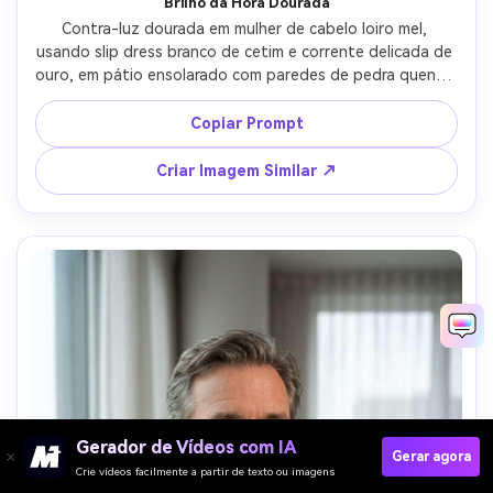
Brilho da Hora Dourada
Contra-luz dourada em mulher de cabelo loiro mel, 
usando slip dress branco de cetim e corrente delicada de 
ouro, em pátio ensolarado com paredes de pedra quente, 
flare solar mais preenchimento de refletor, Canon EOS R5 
50mm f/1.2, meio corpo, glamour suave e radiante, 
Copiar Prompt
textura realista da pele, sombras naturais, cor quente, 
alta resolução --ar 4:5
Criar Imagem Similar ↗
Gerador de Vídeos com IA
Gerar agora
Crie vídeos facilmente a partir de texto ou imagens