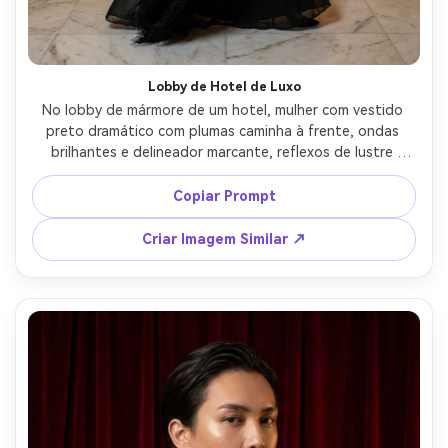
Lobby de Hotel de Luxo
No lobby de mármore de um hotel, mulher com vestido 
preto dramático com plumas caminha à frente, ondas 
brilhantes e delineador marcante, reflexos de lustre 
acima, luz principal suave com reflexos especulares 
controlados, Sony A1 35mm f/1.4, enquadramento full ou 
Copiar Prompt
três quartos, energia do glamour high-fashion, textura de 
pele realista, foco nítido, contraste editorial, alta 
Criar Imagem Similar ↗
resolução --ar 4:5