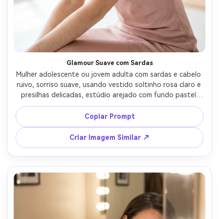
Crie imagens com
IA sem limites.
100% grátis!
Comece Grátis →
Glamour Suave com Sardas
Mulher adolescente ou jovem adulta com sardas e cabelo 
ruivo, sorriso suave, usando vestido soltinho rosa claro e 
presilhas delicadas, estúdio arejado com fundo pastel 
claro, grande luz suave tipo janela e preenchimento 
mínimo, Sony A7R V 85mm f/1.4, retrato de close-up, 
Copiar Prompt
glamour romântico e fresco, textura de pele realista com 
sardas preservadas, gradação de cor suave, alta 
Criar Imagem Similar ↗
resolução --ar 4:5