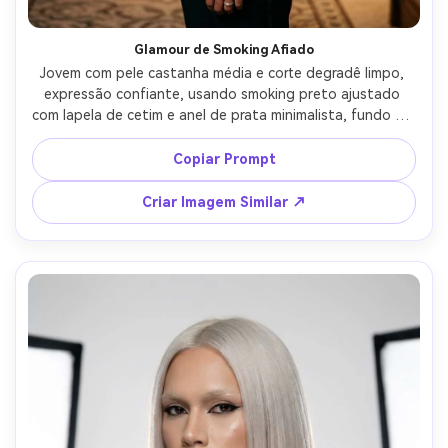
Glamour de Smoking Afiado
Jovem com pele castanha média e corte degradê limpo, 
expressão confiante, usando smoking preto ajustado 
com lapela de cetim e anel de prata minimalista, fundo de 
corredor de hotel sofisticado, luz principal suave com 
sombras controladas, Sony A7IV 85mm f/1.8, retrato de 
Copiar Prompt
três quartos, atmosfera polida de tapete vermelho, 
poros realistas e sombras naturais, coloração editorial, 
Criar Imagem Similar ↗
olhos super nítidos, alta resolução --ar 4:5