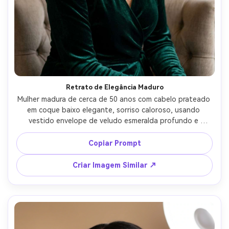
Retrato de Elegância Maduro
Mulher madura de cerca de 50 anos com cabelo prateado 
em coque baixo elegante, sorriso caloroso, usando 
vestido envelope de veludo esmeralda profundo e 
argolas douradas, ambiente sofisticado com luzes de 
bokeh suave, luz principal difusa e preenchimento suave, 
Copiar Prompt
Fujifilm GFX 100S 110mm f/2, pose clássica de três 
quartos, atmosfera graciosa e confiante, textura realista 
Criar Imagem Similar ↗
da pele, linhas de sorriso naturais preservadas, 
acabamento editorial, alta resolução --ar 4:5