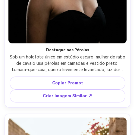
Destaque nas Pérolas
Sob um holofote único em estúdio escuro, mulher de rabo 
de cavalo usa pérolas em camadas e vestido preto 
tomara-que-caia, queixo levemente levantado, luz dura 
suavizada com difusor além de recorte sutil, Leica SL2 
90mm f/2, enquadramento apertado de rosto e ombros, 
Copiar Prompt
glamour de alto padrão dramático, textura natural da 
pele, detalhes nítidos das pérolas, alta resolução --ar 4:5
Criar Imagem Similar ↗