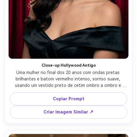
Close-up Hollywood Antigo
Uma mulher no final dos 20 anos com ondas pretas 
brilhantes e batom vermelho intenso, sorriso suave, 
usando um vestido preto de cetim ombro a ombro e 
brincos de diamante, cenário de estúdio clássico de 
Hollywood com cortinas de veludo, iluminação de estúdio 
Copiar Prompt
com octabox grande e luz de cabelo sutil, Canon EOS R5 
85mm f/1.4, enquadramento cabeça-e-ombros justo, 
Criar Imagem Similar ↗
atmosfera elegante e atemporal, textura natural da pele 
com retoque suave, brilhos definidos nos olhos, alta 
resolução, foco nítido, contraste cinematográfico --ar 4:5