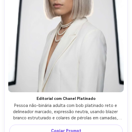
Editorial com Chanel Platinado
Pessoa não-binária adulta com bob platinado reto e 
delineador marcado, expressão neutra, usando blazer 
branco estruturado e colares de pérolas em camadas, 
estúdio minimalista, iluminação dupla suave com luz de 
recorte sutil, Nikon Z8 70-200mm em 135mm f/2.8, 
Copiar Prompt