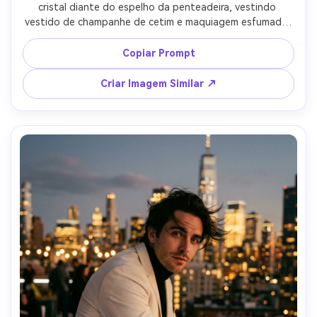
cristal diante do espelho da penteadeira, vestindo 
vestido de champanhe de cetim e maquiagem esfumada, 
luzes quentes e preenchimento sutil, Nikon Z9 50mm 
f/1.4, enquadramento de meio corpo refletido, atmosfera 
Copiar Prompt
íntima de glamour nos bastidores, textura de pele 
realista, luzes suaves, alta resolução, foco nítido --ar 4:5
Criar Imagem Similar ↗