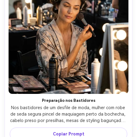
Preparação nos Bastidores
Nos bastidores de um desfile de moda, mulher com robe 
de seda segura pincel de maquiagem perto da bochecha, 
cabelo preso por presilhas, mesas de styling bagunçadas 
ao fundo, luzes práticas misturadas com LED suave, Sony 
A7IV 35mm f/1.8, retrato espontâneo de close-up, 
Copiar Prompt