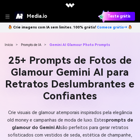
Media.io
Teste grátis
Crie imagens com IA sem limites. 100% grátis!
Comece grátis→
Início
>
Prompts de IA
>
Gemini AI Glamour Photo Prompts
25+ Prompts de Fotos de
Glamour Gemini AI para
Retratos Deslumbrantes e
Confiantes
Crie visuais de glamour atemporais inspirados pela elegância
old money e campanhas de moda de luxo. Estes
prompts de
glamour do Gemini AI
são perfeitos para gerar retratos
sofisticados com vestidos de seda, estética de champanhe,