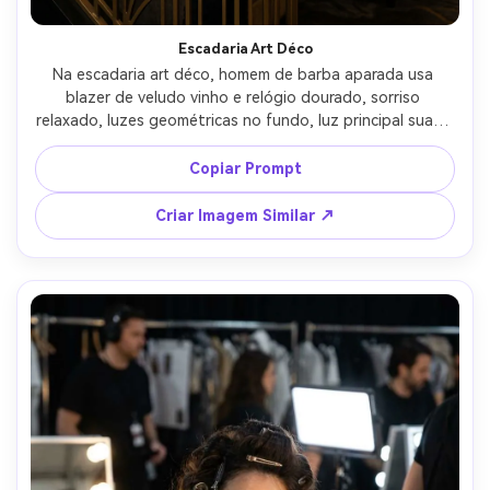
Escadaria Art Déco
Na escadaria art déco, homem de barba aparada usa 
blazer de veludo vinho e relógio dourado, sorriso 
relaxado, luzes geométricas no fundo, luz principal suave 
com recorte, Canon EOS R3 85mm f/1.2, meio corpo, 
glamour lounge sofisticado, sombras naturais, cor 
Copiar Prompt
editorial, alta resolução --ar 4:5
Criar Imagem Similar ↗