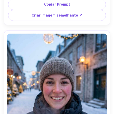
montanhas, sol duro suavizado pelo enchimento do 
Copiar Prompt
refletor, Canon R5, lente olho de peixe de 10mm f/5.6, 
retrato de baixo ângulo com curva do horizonte, grau 
Criar imagem semelhante ↗
cinematográfico quente, detalhe facial nítido, sombras 
naturais-AR 4:5