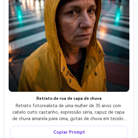
Retrato de rua de capa de chuva
Retrato fotorealista de uma mulher de 35 anos com 
cabelo curto castanho, expressão séria, capuz de capa 
de chuva amarela para cima, gotas de chuva em tecido, 
travessia molhada no centro da cidade com faróis 
embaçados, luz crepúscula humorosa com destaques de 
Copiar Prompt
lanternas de rua, Panasonic S5II, lente olho de peixe de 9 