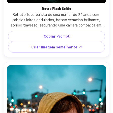
Retro Flash Selfie
Retrato fotorealista de uma mulher de 24 anos com 
cabelos loiros ondulados, batom vermelho brilhante, 
sorriso travesso, segurando uma câmera compacta em 
direção ao espectador, jaqueta jeans vintage com 
alfinetes, cena do espelho do quarto com pôsteres e 
Copiar Prompt
luzes de fadas, flash pop na câmera com deep falloff, 
Sony A7C II, lente olho de peixe de 8mm f/5, composição 
Criar imagem semelhante ↗
apertada face para frente com proximidade exagerada, 
bordas curvas da sala, estética flash crocante, textura 
realista da pele, alta resolução-AR 4:5