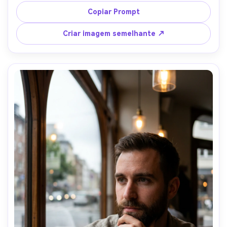
configuração de dois estroboscópios com chave macia e 
Copiar Prompt
borda sutil, Nikon Z8, lente olho de peixe de 8 mm f/8, 
composição simétrica centrada com distorção suave do 
Criar imagem semelhante ↗
barril nas bordas, estilo de retoque de revista limpa, mas 
textura de pele realista, foco nítido, classificação de 
cores neutras, iluminação cinematográfica suave-AR 4:5