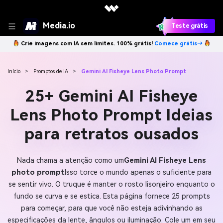
Media.io
Teste grátis
Crie imagens com IA sem limites. 100% grátis!
Comece grátis→
Início
>
Promptos de IA
>
Gemini AI Fisheye Lens Photo Prompt
25+ Gemini AI Fisheye
Lens Photo Prompt Ideias
para retratos ousados
Nada chama a atenção como um
Gemini AI Fisheye Lens
photo prompt
Isso torce o mundo apenas o suficiente para
se sentir vivo. O truque é manter o rosto lisonjeiro enquanto o
fundo se curva e se estica. Esta página fornece 25 prompts
para começar, para que você não esteja adivinhando as
especificações da lente, ângulos ou iluminação. Cole um em seu