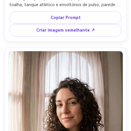
toalha, tanque atlético e envoltórios de pulso, parede de 
espelho da academia com equipamento, cabeça superior 
fluorescente mais enchimento de softbox direcionado, 
Copiar Prompt
Canon R3, lente olho de peixe de 8mm f/5.6, perspectiva 
próxima que curva a sala enquanto mantém as 
Criar imagem semelhante ↗
proporções faciais naturais, contraste gritty, textura de 
pele nítida, alta resolução, iluminação cinematográfica 
suave-AR 4:5