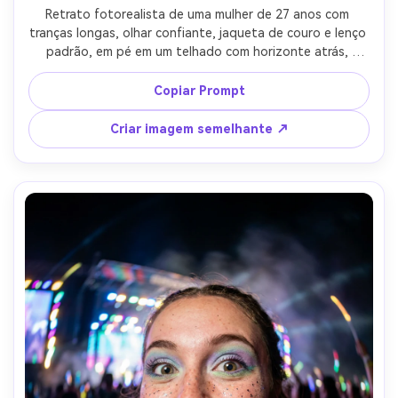
Retrato fotorealista de uma mulher de 27 anos com 
tranças longas, olhar confiante, jaqueta de couro e lenço 
padrão, em pé em um telhado com horizonte atrás, 
movimento de cabelo ventoso, sol da tarde com borda 
forte e preenchimento suave, Nikon Z6III, lente olho de 
Copiar Prompt
peixe de 8mm f/5.6, molduras heróicas de baixo ângulo, 
arranha-céus curvando nas bordas, humor editorial 
Criar imagem semelhante ↗
ousado, detalhes nítidos, cor natural e sombras-AR 4:5