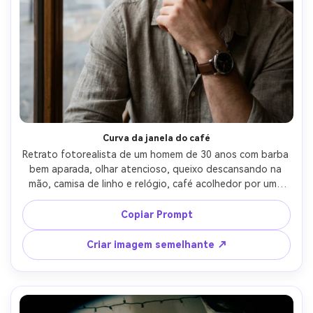
Curva da janela do café
Retrato fotorealista de um homem de 30 anos com barba 
bem aparada, olhar atencioso, queixo descansando na 
mão, camisa de linho e relógio, café acolhedor por uma 
grande janela, bokeh de rua da cidade fora, luz do dia 
nublada suave mais luzes práticas quentes, Fujifilm 
Copiar Prompt
GFX100S, lente olho de peixe de 12mm f/4, molduras 
close-up com moldura da janela curvando nas bordas, 
Criar imagem semelhante ↗
humor íntimo, sombras naturais, alto detalhe, olhos 
afiados-AR 4:5