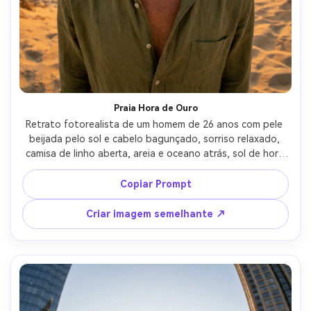
Crie imagens com
IA sem limites.
100% grátis!
Comece Grátis →
Praia Hora de Ouro
Retrato fotorealista de um homem de 26 anos com pele 
beijada pelo sol e cabelo bagunçado, sorriso relaxado, 
camisa de linho aberta, areia e oceano atrás, sol de hora 
dourada baixo com luz de borda quente e salto macio da 
areia, Canon EOS R6 Mark II, lente olho de peixe de 10mm 
Copiar Prompt
f/4, moldura fechada com horizonte sutilmente curvado, 
humor alegre e brisante, textura realista da pele, olhos 
Criar imagem semelhante ↗
nítidos, alta resolução-AR 4:5