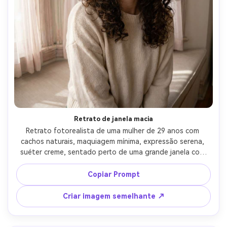
Retrato de janela macia
Retrato fotorealista de uma mulher de 29 anos com 
cachos naturais, maquiagem mínima, expressão serena, 
suéter creme, sentado perto de uma grande janela com 
cortinas transparentes, luz suave da manhã envolvendo o 
rosto, suave descida de sombra, Sony A7R V, lente olho 
Copiar Prompt
de peixe de 10mm f/4, enquadramento próximo dos 
ombros para cima com distorção sutil da borda, grau de 
Criar imagem semelhante ↗
cor pastel arejado, poros da pele realistas, olhos 
afiados-AR 4:5