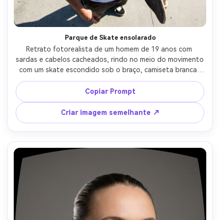
Parque de Skate ensolarado
Retrato fotorealista de um homem de 19 anos com 
sardas e cabelos cacheados, rindo no meio do movimento 
com um skate escondido sob o braço, camiseta branca, 
colar de corrente, skate park de concreto iluminado pelo 
sol com rampas curvas, sol duro do meio-dia com sombras 
Copiar Prompt
nítidas e leve brilho da lente, Canon R5, lente olho de 
peixe de 10mm f/5.6, moldura de baixo ângulo do peito 
Criar imagem semelhante ↗
para cima, fundo curvando ao redor do assunto, humor 
sincero e enérgico, realismo editorial, alta resolução, 
detalhe facial nítido-AR 4:5