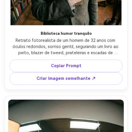
Biblioteca humor tranquilo
Retrato fotorealista de um homem de 32 anos com 
óculos redondos, sorriso gentil, segurando um livro ao 
peito, blazer de tweed, prateleiras e escadas de 
biblioteca altas, lâmpadas de tungstênio quentes, luz de 
chave macia do lado, Leica SL2-S, lente olho de peixe de 
Copiar Prompt
12 mm f/4, composição centrada com prateleiras 
curvando-se para fora, humor acadêmico calmo, detalhe 
Criar imagem semelhante ↗
de pele fina, olhos nítidos, grão de filme sutil-AR 4:5