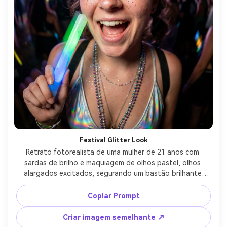
Festival Glitter Look
Retrato fotorealista de uma mulher de 21 anos com 
sardas de brilho e maquiagem de olhos pastel, olhos 
alargados excitados, segurando um bastão brilhante 
perto de sua bochecha, topo holográfico e colares em 
camadas, luzes de multidão do festival de música 
Copiar Prompt
noturno, LEDs de cores mistas com névoa suave, Sony 
A1, lente olho de peixe de 8mm f/4, close-up apertado 
Criar imagem semelhante ↗
com bokeh de fundo curvo dramático, grau de alto 