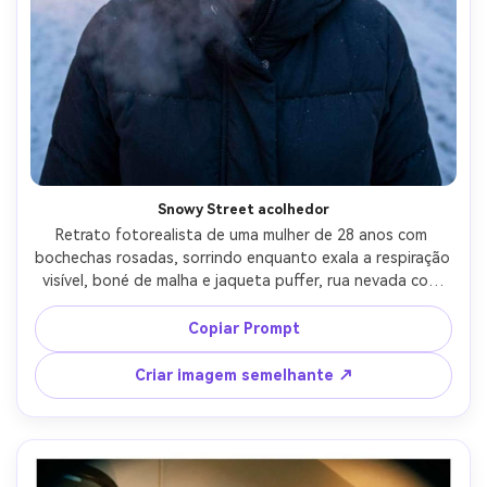
Snowy Street acolhedor
Retrato fotorealista de uma mulher de 28 anos com 
bochechas rosadas, sorrindo enquanto exala a respiração 
visível, boné de malha e jaqueta puffer, rua nevada com 
flocos caindo e luzes de férias, luz ambiente fresca com 
bokeh quente, Sony A7IV, lente olho de peixe de 8mm f/4, 
Copiar Prompt
enquadramento de close-up com distorção suave nas 
bordas, humor aconchegante, textura realista da pele, 
Criar imagem semelhante ↗
olhos afiados, alta resolução-AR 4:5