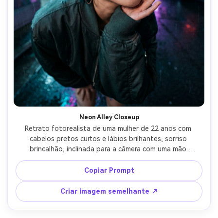
Neon Alley Closeup
Retrato fotorealista de uma mulher de 22 anos com 
cabelos pretos curtos e lábios brilhantes, sorriso 
brincalhão, inclinada para a câmera com uma mão 
emoldurar seu rosto, jaqueta bomber oversized e brincos 
prateados, beco de neon chuvoso à noite com reflexos, 
Copiar Prompt
sinalização ciano e magenta, luz dramática da borda mais 
preenchimento macio, Sony A7IV, lente olho de peixe de 
Criar imagem semelhante ↗
8mm f/4, perspectiva extrema de perto com olhos 
centrados e linhas de fundo curvas, grau de cor 