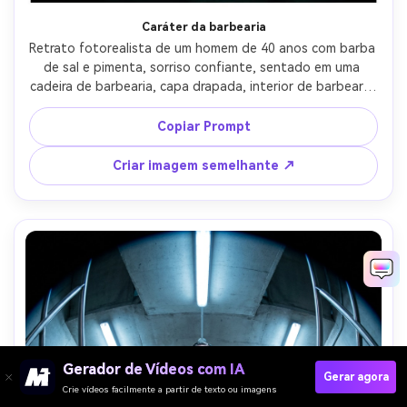
Caráter da barbearia
Retrato fotorealista de um homem de 40 anos com barba 
de sal e pimenta, sorriso confiante, sentado em uma 
cadeira de barbearia, capa drapada, interior de barbearia 
vintage com espelhos e ferramentas, luz chave quente e 
borda sutil de practicals, Fujifilm X-H2S, lente olho de 
Copiar Prompt
peixe de 9 mm f/4, moldura justa na cintura com bordas 
do espelho curvadas, sensação documental orientada 
Criar imagem semelhante ↗
por personagens, textura natural da pele, foco nítido-AR 
4:5
Gerador de Vídeos com IA
Gerar agora
Crie vídeos facilmente a partir de texto ou imagens