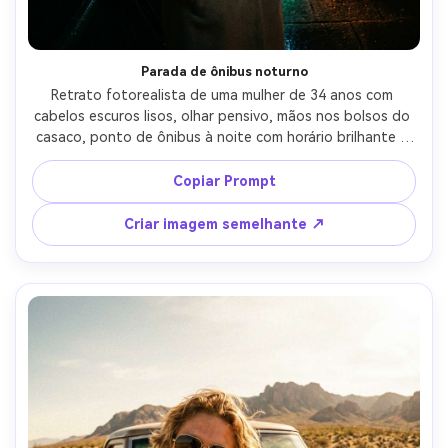
Parada de ônibus noturno
Retrato fotorealista de uma mulher de 34 anos com 
cabelos escuros lisos, olhar pensivo, mãos nos bolsos do 
casaco, ponto de ônibus à noite com horário brilhante e 
pavimento molhado, luzes de rua de vapor de sódio 
misturadas com derramamento de LED fresco, Nikon Z9, 
Copiar Prompt
lente olho de peixe de 8mm f/4, composição fora do 
centro com forte curva no quadro do abrigo, tom 
Criar imagem semelhante ↗
cinematográfico, textura natural da pele, foco nítido-AR 
4:5