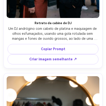
Crie imagens com
IA sem limites.
100% grátis!
Retrato da cabine de DJ
Comece Grátis →
Um DJ andrógino com cabelo de platina e maquiagem de 
olhos esfumaçados, usando uma gola rotulada sem 
mangas e fones de ouvido grossos, ao lado de uma 
cabine de DJ com luzes misturadoras borradas, iluminação 
azul profunda e roxa, Panasonic S5II, 50mm f/1.8, retrato 
Copiar Prompt
de três quartos, expressão confiante, destaques 
brilhantes, textura detalhada da pele, qualidade editorial, 
Criar imagem semelhante ↗
alta resolução-AR 4:5