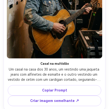
Casal na multidão
Um casal na casa dos 30 anos, um vestindo uma jaqueta 
jeans com alfinetes de esmalte e o outro vestindo um 
vestido de cetim com um cardigan cortado, segurando-se 
na multidão, iluminação suave da borda do holofote no 
cabelo, névoa de concerto e manchas de confeti, Canon 
Copiar Prompt
EOS R6, 85mm f/1.4, retrato de meio corpo, clima 
romântico e cinematográfico, destaques realistas, foco 
Criar imagem semelhante ↗
nítido, grão sutil-AR 4:5