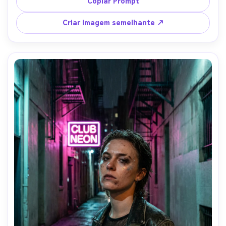
Copiar Prompt
gritty, sombras naturais, foco nítido, grão sutil-AR 4:5
Criar imagem semelhante ↗