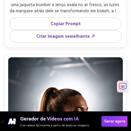
uma jaqueta bomber e lenço exala no ar fresco, as luzes 
da marquise atrás dele se transformando em bokeh, a luz 
do céu ambiente suave misturada com sinalização 
quente, Nikon Z8, 85mm f/1.8, moldura peito para cima, 
Copiar Prompt
humor reflexivo, pele realista, contraste limpo, alta 
resolução-AR 4:5
Criar imagem semelhante ↗
Gerador de Vídeos com IA
Gerar agora
Crie vídeos facilmente a partir de texto ou imagens