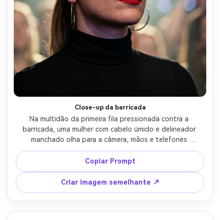
Close-up da barricada
Na multidão da primeira fila pressionada contra a 
barricada, uma mulher com cabelo úmido e delineador 
manchado olha para a câmera, mãos e telefones 
embaçados ao redor dela, luz de palco severa suavizada 
pela névoa, Sony A7III, 85mm f/1.4, close-up apertado, 
Copiar Prompt
emoção intensa, poros fotorealistas, sombras naturais, 
altos detalhes, foco nítido-AR 4:5
Criar imagem semelhante ↗