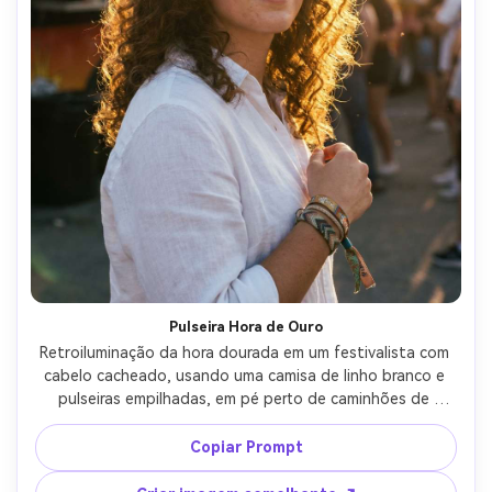
Pulseira Hora de Ouro
Retroiluminação da hora dourada em um festivalista com 
cabelo cacheado, usando uma camisa de linho branco e 
pulseiras empilhadas, em pé perto de caminhões de 
comida com erupções solares e poeira no ar, Sony A7IV, 
85mm f/1.8, retrato de cabeça e ombros, brilho quente, 
Copiar Prompt
perfis iluminados pela borda, textura realista da pele, alta 
resolução, foco nítido-AR 4:5