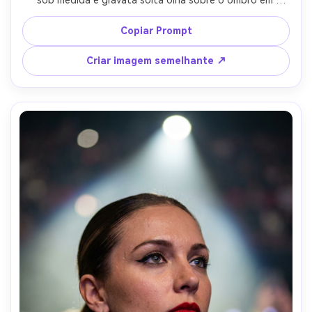
direção à câmera, luz de janela suave de uma porta lateral 
misturada com tungstênio, Leica SL2, 75mm f/2, moldura 
Copiar Prompt
de cintura para cima, grau de cor abafado, textura 
realista, bordas nítidas, profundidade de campo rasa-AR 
Criar imagem semelhante ↗
4:5