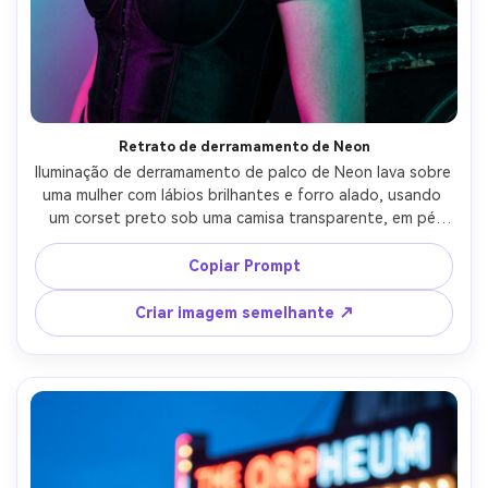
Retrato de derramamento de Neon
Iluminação de derramamento de palco de Neon lava sobre 
uma mulher com lábios brilhantes e forro alado, usando 
um corset preto sob uma camisa transparente, em pé 
perto de uma pilha de alto-falantes, géis ciano e rosa, 
Canon EOS R5, 50mm f/1.2, retrato de close-up, atitude 
Copiar Prompt
ousada, sombras naturais, detalhes nítidos, grau de cor 
editorial- -ar 4:5
Criar imagem semelhante ↗