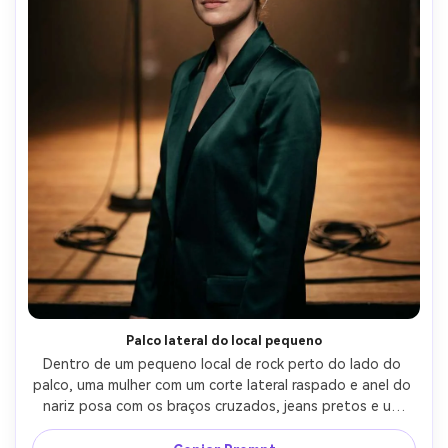
Palco lateral do local pequeno
Dentro de um pequeno local de rock perto do lado do 
palco, uma mulher com um corte lateral raspado e anel do 
nariz posa com os braços cruzados, jeans pretos e um 
top de malha sob uma jaqueta, holofotes vermelhos e 
brancos, Nikon Z6II, 35mm f/1.8, retrato ambiental, humor 