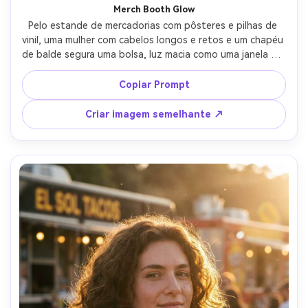
Merch Booth Glow
Pelo estande de mercadorias com pôsteres e pilhas de 
vinil, uma mulher com cabelos longos e retos e um chapéu 
de balde segura uma bolsa, luz macia como uma janela do 
dossel do estande, destaques quentes, Fujifilm GFX 
100S, 80 mm f/1.7, retrato de meio corpo, casual e 
Copiar Prompt
elegante, textura detalhada do tecido, foco nítido, grão 
de filme suave-AR 4:5
Criar imagem semelhante ↗