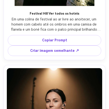
Festival Hill Ver todos os hotéis
Em uma colina de festival ao ar livre ao anoitecer, um 
homem com cabelo até os ombros em uma camisa de 
flanela e um boné fica com o palco principal brilhando 
atrás dele, o vento movendo seu cabelo, luz ambiente de 
hora azul com bokeh de palco quente, Canon EOS R5, 70-
Copiar Prompt
200mm f/2.8 a 135mm, retrato de meio corpo, sorriso 
relaxado, textura de pele realista, classificação 
Criar imagem semelhante ↗
cinematográfica-AR 4:5