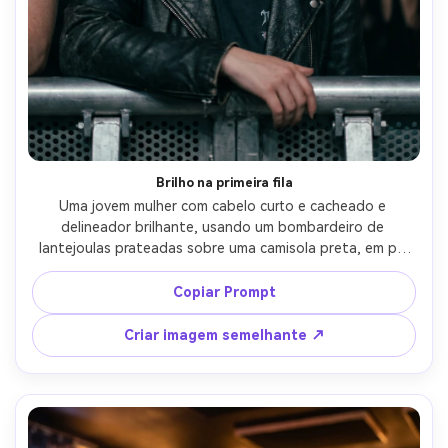
Brilho na primeira fila
Uma jovem mulher com cabelo curto e cacheado e 
delineador brilhante, usando um bombardeiro de 
lantejoulas prateadas sobre uma camisola preta, em pé 
na barricada de um concerto indie com mãos embaçadas 
em primeiro plano, luzes de palco magenta e cian com 
Copiar Prompt
névoa leve, Sony A7IV, 85mm f/1.4, profundidade de 
campo rasa, enquadramento de meio corpo, olhos 
Criar imagem semelhante ↗
bloqueados na câmera, intensidade alegre, textura da 
pele fotorealista, sombras naturais, grau de cor editorial, 
alta resolução, foco nítido-AR 4:5