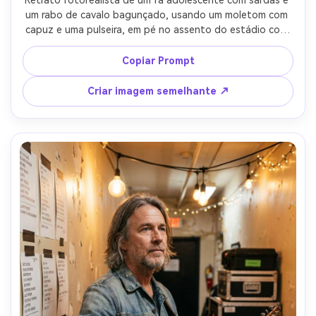
um rabo de cavalo bagunçado, usando um moletom com 
capuz e uma pulseira, em pé no assento do estádio com 
o palco muito atrás como bokeh colorido, derramamento 
de LED legal e ocasionais explosões de luz, Sony A1, 
Copiar Prompt
135mm f/1.8, cabeça e ombros apertados molduras, olhos 
brilhantes, sombras naturais, textura da pele real à vida, 
Criar imagem semelhante ↗
foco nítido, alta resolução-AR 4:5