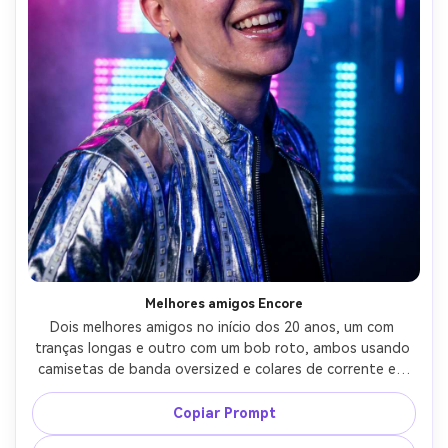
Melhores amigos Encore
Dois melhores amigos no início dos 20 anos, um com 
tranças longas e outro com um bob roto, ambos usando 
camisetas de banda oversized e colares de corrente em 
camadas, posando de bochecha a bochecha em um lobby 
lotado, reflexos de sinalização de néon em seus rostos, 
Copiar Prompt
Fujifilm X-T5, 56mm f/1.2, molduras editoriais de meio 