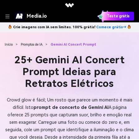
Media.io
Teste grátis
Crie imagens com IA sem limites. 100% grátis!
Comece grátis→
Início
>
Promptos de IA
>
Gemini AI Concert Prompt
25+ Gemini AI Concert
Prompt Ideias para
Retratos Elétricos
Crowd glow é fácil; Um rosto que parece um momento é mais
difícil. Isto
prompt de concerto de Gemini AI
A página
oferece 25 prompts que capturam suor, brilho e emoção real
sem exagerar. Carregue uma foto ou comece do zero e, em
seguida, cole um prompt que identifique a iluminação e o clima
que você deseja. Desde a intensidade da primeira fila até a