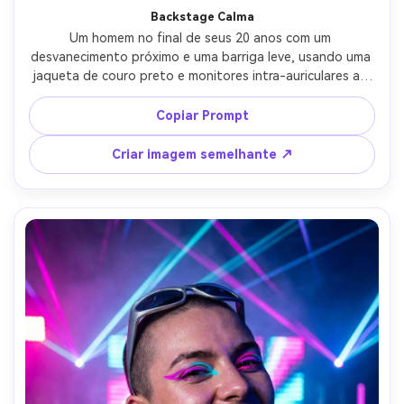
Backstage Calma
Um homem no final de seus 20 anos com um 
desvanecimento próximo e uma barriga leve, usando uma 
jaqueta de couro preto e monitores intra-auriculares ao 
redor do pescoço, encostado contra uma parede de 
tijolos nos bastidores com setlists gravados atrás dele, 
Copiar Prompt
luzes práticas de tungstênio quente, Canon EOS R5, 
50mm f/1.2, retrato do peito, bokeh suave, confiança 
Criar imagem semelhante ↗
silenciosa, poros realistas e textura do tecido, detalhes 
nítidos, texturas sutis de grãos de filme-AR 4:5