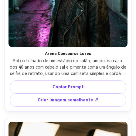
Arena Concourse Luzes
Sob o telhado de um estádio no salão, um pai na casa 
dos 40 anos com cabelo sal e pimenta toma um ângulo de 
selfie de retrato, usando uma camiseta simples e cordão, 
LEDs brilhantes com reflexos, iPhone 15 Pro olhar 
simulado, equivalente a 26 mm, peito-enquadramento 
Copiar Prompt
para cima, calor amigável, pele realista, cor limpa, alta 
resolução, iluminação cinematográfica suave-AR 4:5
Criar imagem semelhante ↗