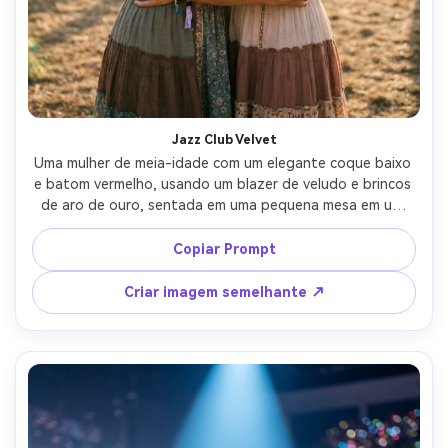
Jazz Club Velvet
Uma mulher de meia-idade com um elegante coque baixo 
e batom vermelho, usando um blazer de veludo e brincos 
de aro de ouro, sentada em uma pequena mesa em um 
clube de jazz esfumaçado, brilho de palco âmbar fraco e 
luz de velas, Nikon Z8, 85mm f/1.8, retrato de close-up, 
Copiar Prompt
contraste suave, sensação de opção preto e branco 
humorístico, tons de pele realistas, falha suave, alta 
Criar imagem semelhante ↗
resolução-AR 4:5