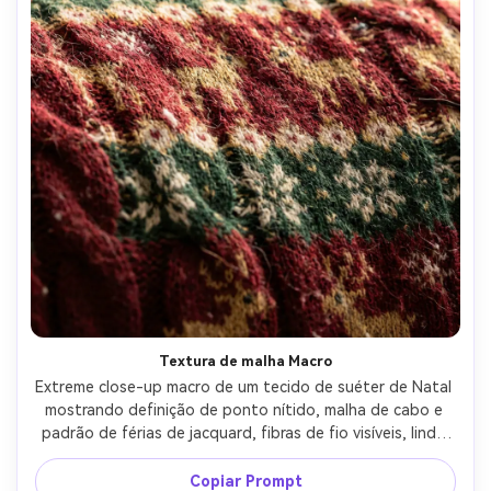
Textura de malha Macro
Extreme close-up macro de um tecido de suéter de Natal 
mostrando definição de ponto nítido, malha de cabo e 
padrão de férias de jacquard, fibras de fio visíveis, lindo 
realista e profundidade têxtil, luz direcional suave 
revelando textura, tirado em Canon R5 macro 100mm, 
Copiar Prompt