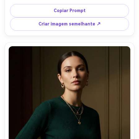
grande e maquiagem brilhante, cenário de férias do 
shopping com decorações borradas, tirado em Canon R5 
Copiar Prompt
35mm, moldura média, sensação de flash na câmera com 
sombras suaves, renderização de cores fotorealista mas 
Criar imagem semelhante ↗
nostálgica, iluminação cinematográfica suave-AR 4:5