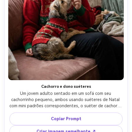
Cachorro e dono suéteres
Um jovem adulto sentado em um sofá com seu 
cachorrinho pequeno, ambos usando suéteres de Natal 
com mini padrões correspondentes, o suéter de cachorro 
perfeitamente ajustado e realista, luz de janela macia, 
sala de estar aconchegante com luzes de árvore 
Copiar Prompt
borradas, disparado em Fujifilm GFX 100S 80mm, meio 
corpo enquadramento, humor brincalhão terno, pele 
Criar imagem semelhante ↗