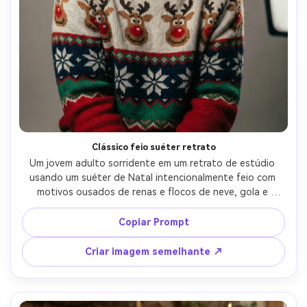
Clássico feio suéter retrato
Um jovem adulto sorridente em um retrato de estúdio 
usando um suéter de Natal intencionalmente feio com 
motivos ousados de renas e flocos de neve, gola e 
punhos canelados grossos, textura de malha grossa 
realista e dobras de tecido natural, pano de fundo 
Copiar Prompt
neutro sem costura, luz de chave softbox com 
preenchimento suave, tirado em Sony A7IV 85mm f/1.4, 
Criar imagem semelhante ↗
moldura peito para cima, profundidade de campo rasa, 
foco nítido nos olhos, textura de pele fotorealista, 
gradação de cores de retrato de férias editorial-AR 4:5