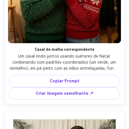
Casal de malha correspondente
Um casal rindo juntos usando suéteres de Natal 
combinando com padrões coordenados (um verde, um 
vermelho), em pé perto com as mãos entrelaçadas, fundo 
de festa de férias internas suavemente iluminado com 
luzes cintilantes, disparado em Sony A7IV 35mm f/1.8, 
Copiar Prompt
moldura média, tons quentes, textura de pele natural, 
tricô suéter realista, sensação editorial sincera-AR 4:5
Criar imagem semelhante ↗