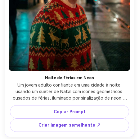
Noite de férias em Neon
Um jovem adulto confiante em uma cidade à noite 
usando um suéter de Natal com ícones geométricos 
ousados de férias, iluminado por sinalização de neon e 
reflexos coloridos de rua, contraste cinematográfico de 
cor azul e vermelho, fotografado em Nikon Z8 50mm f/1.8, 
Copiar Prompt
meio corpo molduras, foco nítido dos olhos, luzes bokeh, 
textura de malha fotorealista e poros naturais da pele-
Criar imagem semelhante ↗
AR 4:5