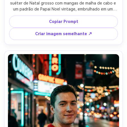
suéter de Natal grosso com mangas de malha de cabo e 
um padrão de Papai Noel vintage, embrulhado em um 
lenço, luz de inverno suave e nublada, corrimão coberto 
de neve e coroa atrás dela, disparado em Canon R6 85mm 
Copiar Prompt
f/2, enquadramento de retrato de três quartos, humor 
calmo e aconchegante, detalhe de malha realista e drape 
Criar imagem semelhante ↗
de tecido-AR 4:5