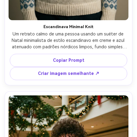
Escandinava Minimal Knit
Um retrato calmo de uma pessoa usando um suéter de 
Natal minimalista de estilo escandinavo em creme e azul 
atenuado com padrões nórdicos limpos, fundo simples, 
iluminação de estúdio suave e difusa, tirado em Sony A7IV 
85mm f/1.8, enquadramento peito para cima, expressão 
Copiar Prompt
natural, nervura realista e definição de ponto, 
classificação de cores de filme sutil-AR 4:5
Criar imagem semelhante ↗