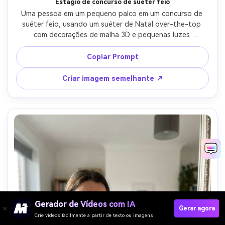
Estágio de concurso de suéter feio
Uma pessoa em um pequeno palco em um concurso de 
suéter feio, usando um suéter de Natal over-the-top 
com decorações de malha 3D e pequenas luzes 
costuradas, multidão embaçada no fundo, luz chave do 
holofote com preenchimento ambiente quente, tirado em 
Copiar Prompt
Nikon Z8 70-200mm, molduras dinâmicas e sinceras, malha 
fotorealista e iluminação crível-AR 4:5
Criar imagem semelhante ↗
Gerador de Vídeos com IA
Gerar agora
Crie vídeos facilmente a partir de texto ou imagens