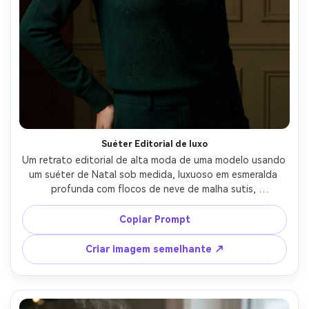
Suéter Editorial de luxo
Um retrato editorial de alta moda de uma modelo usando 
um suéter de Natal sob medida, luxuoso em esmeralda 
profunda com flocos de neve de malha sutis, 
emparelhado com jóias elegantes, iluminação de estúdio 
dramática com uma chave forte e sombras controladas, 
Copiar Prompt
tirado em Hasselblad X2D 100C 90mm, molduras para cima 
da cintura, detalhes nítidos, realismo de tecido premium e 
Criar imagem semelhante ↗
grau de cor sofisticado-AR 4:5