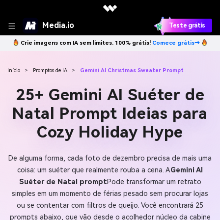
Media.io
Teste grátis
Crie imagens com IA sem limites. 100% grátis!
Comece grátis→
Início
>
Promptos de IA
>
Gemini AI Christmas Sweater Prompt
25+ Gemini AI Suéter de
Natal Prompt Ideias para
Cozy Holiday Hype
De alguma forma, cada foto de dezembro precisa de mais uma
coisa: um suéter que realmente rouba a cena. A
Gemini AI
Suéter de Natal prompt
Pode transformar um retrato
simples em um momento de férias pesado sem procurar lojas
ou se contentar com filtros de queijo. Você encontrará 25
prompts abaixo, que vão desde o acolhedor núcleo da cabine