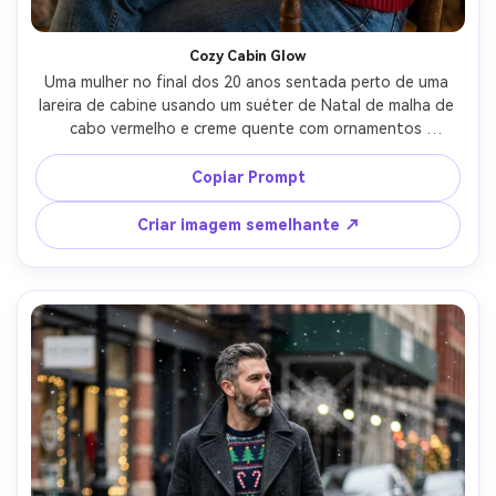
Cozy Cabin Glow
Uma mulher no final dos 20 anos sentada perto de uma 
lareira de cabine usando um suéter de Natal de malha de 
cabo vermelho e creme quente com ornamentos 
bordados sutis, segurando uma caneca de cacau quente, 
cintilação de luz de fogo dourada e luz de borda macia, 
Copiar Prompt
interior de cabine de madeira com luzes de fadas 
borradas, disparado em Canon R5 50mm f/1.2, 
Criar imagem semelhante ↗
enquadramento de meio corpo, humor cinematográfico 
acolhedor, fibras de malha realistas, sombras naturais, 
fotorealismo de alto detalhe-AR 4:5