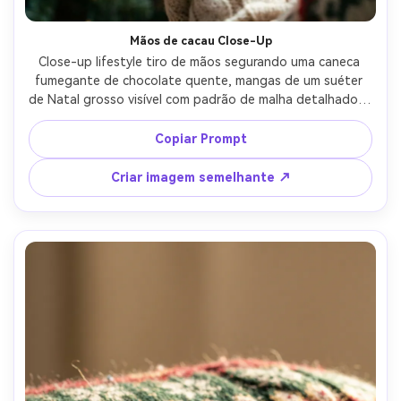
Mãos de cacau Close-Up
Close-up lifestyle tiro de mãos segurando uma caneca 
fumegante de chocolate quente, mangas de um suéter 
de Natal grosso visível com padrão de malha detalhado e 
punhos canelados, luz quente da janela, profundidade de 
campo rasa com luzes de árvore borradas, tirado em Sony 
Copiar Prompt
A7IV 50mm f/1.4, composição íntima acolhedora, vapor 
fotorealista e fibras de tecido-AR 4:5
Criar imagem semelhante ↗