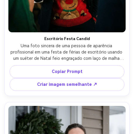
Crie imagens com
IA sem limites.
100% grátis!
Comece Grátis →
Escritório Festa Candid
Uma foto sincera de uma pessoa de aparência 
profissional em uma festa de férias de escritório usando 
um suéter de Natal feio engraçado com laço de malha 
oversized e sinos costurados, segurando uma bebida e 
sorrindo, iluminação ambiente quente acima da cabeça 
Copiar Prompt
com práticas, profundidade de campo rasa desfoque da 
multidão, tirado em Sony A7S III 50mm f/1.4, textura 
Criar imagem semelhante ↗
fotorealista, destaques da pele natural-AR 4:5