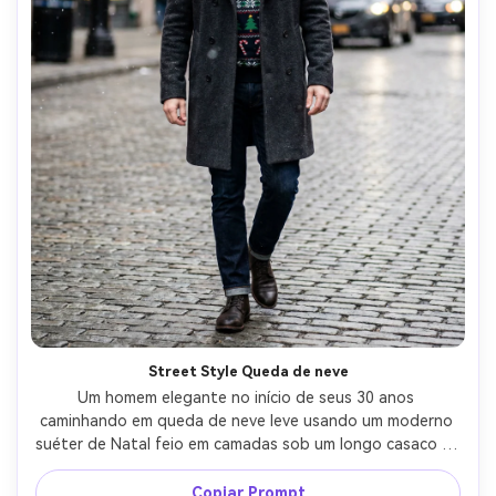
Street Style Queda de neve
Um homem elegante no início de seus 30 anos 
caminhando em queda de neve leve usando um moderno 
suéter de Natal feio em camadas sob um longo casaco de 
lã, padrão de malha com árvores brincalhadas e canas de 
doce, hálito visível em ar frio, luzes de férias bokeh da rua 
Copiar Prompt