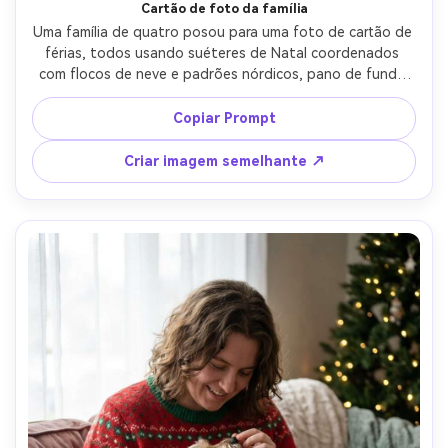
Cartão de foto da família
Uma família de quatro posou para uma foto de cartão de 
férias, todos usando suéteres de Natal coordenados 
com flocos de neve e padrões nórdicos, pano de fundo 
neutro limpo com guirlanda sutil, até mesmo iluminação 
de estúdio com sombras suaves, tirado em Canon R5 
Copiar Prompt
70mm, composição de retrato de grupo completo, foco 
afiado, rostos fotorealistas e textura de malha, 
Criar imagem semelhante ↗
classificação clássica de cores de férias alegres-AR 4:5