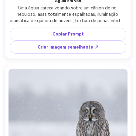
Águia em voo
Uma águia careca voando sobre um cânion de rio 
nebuloso, asas totalmente espalhadas, iluminação 
dramática de quebra de nuvens, textura de penas nítidas, 
movimento sutil apenas no fundo, tirado em Nikon Z9 
com 400mm f/2.8, olhar de alta velocidade do obturador, 
Copiar Prompt
contraste cinematográfico, composição de regra de 
terços, tiro de ação da vida selvagem fotorealista, olhos 
Criar imagem semelhante ↗
afiados, grau de cor fresco-AR 4:5