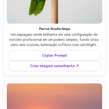
Parrot Studio limpo
Um papagaio verde brilhante em uma configuração de 
estúdio profissional em um poleiro simples, fundo cinza 
claro sem costura, iluminação softbox com catchlights 
limpos, tirado em Sony A7R V com 85mm f/8, textura 
fotorealista de penas, clareza estilo produto, bordas 
Copiar Prompt
nítidas, sombras mínimas-AR 4:5
Criar imagem semelhante ↗