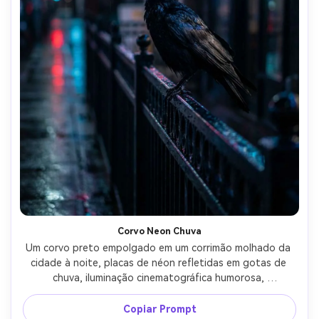
Corvo Neon Chuva
Um corvo preto empolgado em um corrimão molhado da 
cidade à noite, placas de néon refletidas em gotas de 
chuva, iluminação cinematográfica humorosa, 
profundidade de campo rasa com bokeh colorido, tirado 
em Sony A7S III com 50mm f/1.4, penas fotorealistas com 
Copiar Prompt