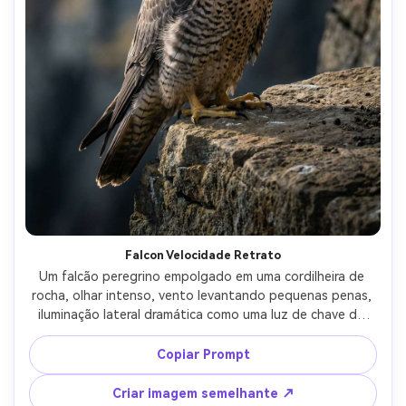
Falcon Velocidade Retrato
Um falcão peregrino empolgado em uma cordilheira de 
rocha, olhar intenso, vento levantando pequenas penas, 
iluminação lateral dramática como uma luz de chave de 
estúdio, tirado em Nikon Z9 com olhar de 85mm f/1.8, 
olhos ultra-afiados, fotorealista, alto contraste retrato 
Copiar Prompt
editorial da vida selvagem-AR 4:5
Criar imagem semelhante ↗