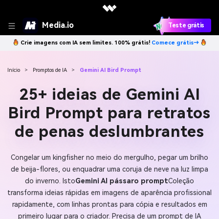
Media.io
Teste grátis
Crie imagens com IA sem limites. 100% grátis!
Comece grátis→
Início
>
Promptos de IA
>
Gemini AI Bird Prompt
25+ ideias de Gemini AI
Bird Prompt para retratos
de penas deslumbrantes
Congelar um kingfisher no meio do mergulho, pegar um brilho
de beija-flores, ou enquadrar uma coruja de neve na luz limpa
do inverno. Isto
Gemini AI pássaro prompt
Coleção
transforma ideias rápidas em imagens de aparência profissional
rapidamente, com linhas prontas para cópia e resultados em
primeiro lugar para o criador. Precisa de um prompt de IA