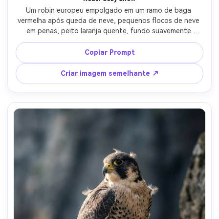
Um robin europeu empolgado em um ramo de baga 
vermelha após queda de neve, pequenos flocos de neve 
em penas, peito laranja quente, fundo suavemente 
borrado, disparado em Canon 5D Mark IV com macro de 
100mm, luz natural de inverno, detalhes fotorealistas, 
Copiar Prompt
acolhedora classificação de cores sazonais-AR 4:5
Criar imagem semelhante ↗