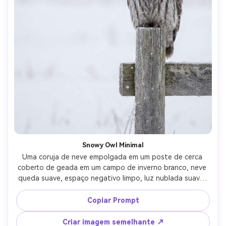
Snowy Owl Minimal
Uma coruja de neve empolgada em um poste de cerca 
coberto de geada em um campo de inverno branco, neve 
queda suave, espaço negativo limpo, luz nublada suave, 
disco facial afiado e cílios, tirado em Canon R5 com lente 
de 300 mm em f/4, fotorealismo de alta resolução, 
Copiar Prompt
brancos e cinzas silenciados, humor calmo, retrato de vida 
selvagem de qualidade de revista-AR 4:5
Criar imagem semelhante ↗