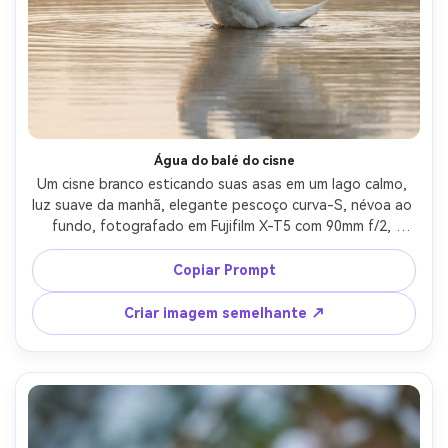
Água do balé do cisne
Um cisne branco esticando suas asas em um lago calmo, 
luz suave da manhã, elegante pescoço curva-S, névoa ao 
fundo, fotografado em Fujifilm X-T5 com 90mm f/2, 
branco limpo sem recorte, textura fotorealista, gotas de 
água finas, humor pacífico-AR 4:5
Copiar Prompt
Criar imagem semelhante ↗