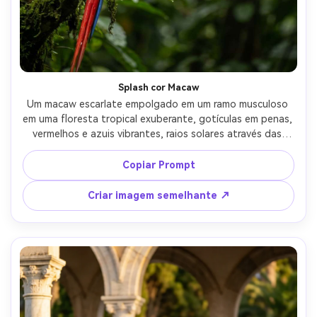
Splash cor Macaw
Um macaw escarlate empolgado em um ramo musculoso 
em uma floresta tropical exuberante, gotículas em penas, 
vermelhos e azuis vibrantes, raios solares através das 
folhas criando luz manchada, fotografado em Sony A1 
com 135mm f/1.8, bokeh cremoso, textura fotorealista, 
Copiar Prompt
saturação rica, composição vertical para mídia social- -ar 
4:5
Criar imagem semelhante ↗