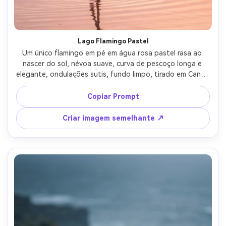
Crie imagens com
IA sem limites.
100% grátis!
Lago Flamingo Pastel
Um único flamingo em pé em água rosa pastel rasa ao 
Comece Grátis →
nascer do sol, névoa suave, curva de pescoço longa e 
elegante, ondulações sutis, fundo limpo, tirado em Canon 
EOS R3 com 200mm f/2.8, classificação de cores quentes 
suaves, fotorealista, composição minimalista, humor 
Copiar Prompt
sereno-AR 4:5
Criar imagem semelhante ↗