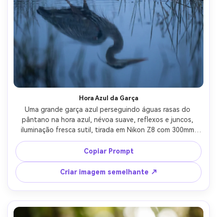
Hora Azul da Garça
Uma grande garça azul perseguindo águas rasas do 
pântano na hora azul, névoa suave, reflexos e juncos, 
iluminação fresca sutil, tirada em Nikon Z8 com 300mm 
f/2.8, humor cinematográfico silencioso, detalhe 
fotorealista em plumas, moldura vertical limpa, grão 
Copiar Prompt
suave-AR 4:5
Criar imagem semelhante ↗