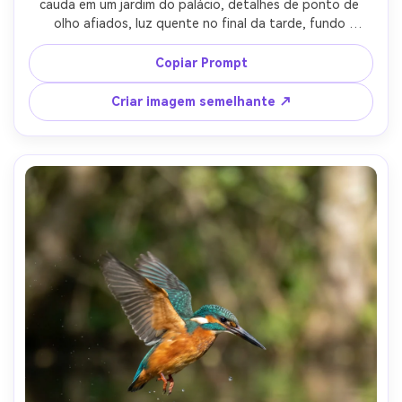
cauda em um jardim do palácio, detalhes de ponto de 
olho afiados, luz quente no final da tarde, fundo 
suavemente borrado com mármore e vegetação, tirado 
em Fujifilm GFX 100S com 110 mm f/2, cor luxuosa e micro-
Copiar Prompt
contraste, fotorealista, elegante vibe editorial-AR 4:5
Criar imagem semelhante ↗