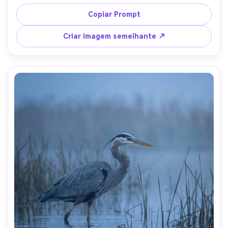
dramático nublado, filmado em Sony A7IV com 70-200mm 
a 200mm f/2.8, sujeito nítido, profundidade de campo 
Copiar Prompt
rasa, fotorealista, paleta costeira cinematográfica-AR 4:5
Criar imagem semelhante ↗