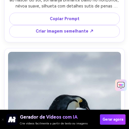
névoa suave, silhueta com detalhes sutis de penas 
preservados, tirado em Canon R6 com lente de 200mm, 
composição cinematográfica, atmosfera fotorealista, céu 
Copiar Prompt
gradiente quente-AR 4:5
Criar imagem semelhante ↗
Gerador de Vídeos com IA
Gerar agora
Crie vídeos facilmente a partir de texto ou imagens