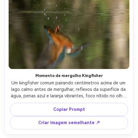
Momento de mergulho Kingfisher
Um kingfisher comum pairando centímetros acima de um 
lago calmo antes de mergulhar, reflexos da superfície da 
água, penas azul e laranja vibrantes, foco nítido no olho, 
disparado em Nikon D6 com lente de 500mm, alta 
velocidade de obturação, luz natural, fotografia 
Copiar Prompt
fotorealista da vida selvagem, enquadramento vertical 
dinâmico-AR 4:5
Criar imagem semelhante ↗