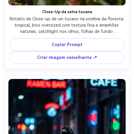
Close-Up da selva tucana
Retrato de Close-up de um tucano na sombra da floresta 
tropical, bico oversized com textura fina e arranhões 
naturais, catchlight nos olhos, folhas de fundo 
derretendo em bokeh cremoso, tirado em Canon R5 com 
85mm f/1.4, fotorealista, cor vibrante mas natural, foco 
Copiar Prompt
nítido no rosto-AR 4:5
Criar imagem semelhante ↗