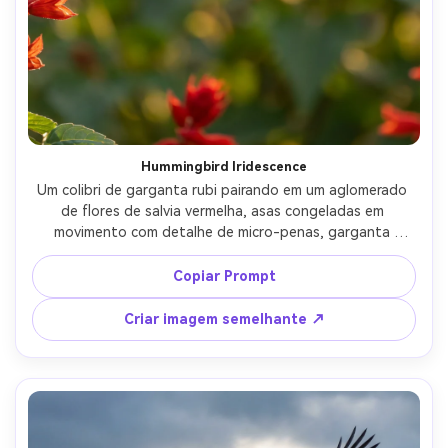
Hummingbird Iridescence
Um colibri de garganta rubi pairando em um aglomerado 
de flores de salvia vermelha, asas congeladas em 
movimento com detalhe de micro-penas, garganta 
iridescente capturando a luz do sol, fundo bokeh de 
jardim macio, luz de borda de hora dourada, tirado em 
Copiar Prompt
Sony A7R IV com lente de 200mm a f/2.8, sujeito ultra-
nítido, profundidade de campo rasa, fotorealista, cores 
Criar imagem semelhante ↗
naturais, fotografia editorial da vida selvagem- -ar 4:5