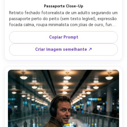
Passaporte Close-Up
Retrato fechado fotorealista de um adulto segurando um 
passaporte perto do peito (sem texto legível), expressão 
focada calma, roupa minimalista com jóias de ouro, fundo 
da área de segurança suavemente borrado e neutro, 
simulação de iluminação semelhante a softbox com 
Copiar Prompt
catchlights suaves, Nikon D850, 85mm f/1.8, composição 
apertada, ângulo ao nível dos olhos, humor editorial 
Criar imagem semelhante ↗
elegante, poros realistas da pele, sombras naturais, foco 
nítido, alta resolução, classificação quente sutil-AR 4:5