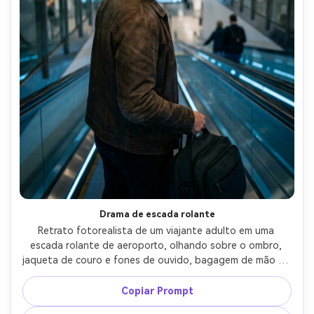
Drama de escada rolante
Retrato fotorealista de um viajante adulto em uma 
escada rolante de aeroporto, olhando sobre o ombro, 
jaqueta de couro e fones de ouvido, bagagem de mão na 
mão, fundo listrado com ligeiro desfoque de movimento, 
luzes acima da cabeça criando destaques repetidos, 
Copiar Prompt
Sony A1, 50mm f/1.2, enquadramento de tiro médio, 