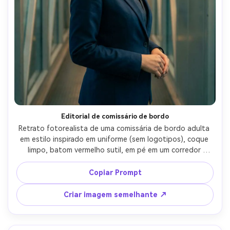
Editorial de comissário de bordo
Retrato fotorealista de uma comissária de bordo adulta 
em estilo inspirado em uniforme (sem logotipos), coque 
limpo, batom vermelho sutil, em pé em um corredor 
silencioso de ponte a jato, mãos suavemente cerradas, 
iluminação suave de tira aérea com destaques 
Copiar Prompt
controlados, Fujifilm GFX100S, 80mm f/1.7, close-up 
médio, composição simétrica, humor profissional 
Criar imagem semelhante ↗
confiante, textura realista do tecido, sombras naturais, 
foco nítido, alta resolução, classificação cinematográfica 
azul-e-quente-AR 4:5