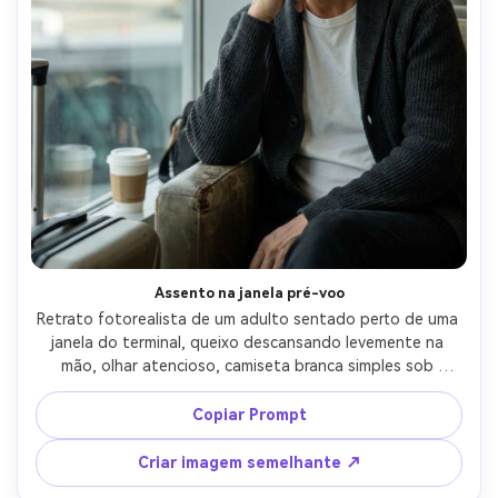
Assento na janela pré-voo
Retrato fotorealista de um adulto sentado perto de uma 
janela do terminal, queixo descansando levemente na 
mão, olhar atencioso, camiseta branca simples sob 
cardigan, cauda de avião borrada fora, luz do dia suave 
com enchimento suave de superfícies reflexivas, Sony 
Copiar Prompt
A7IV, 85mm f/1.8, close-up molduras, humor introspectivo 
silencioso, textura realista da pele, sombras naturais, alta 
Criar imagem semelhante ↗
resolução, foco nítido, classificação cinematográfica 