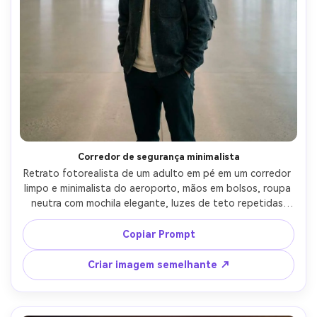
Corredor de segurança minimalista
Retrato fotorealista de um adulto em pé em um corredor 
limpo e minimalista do aeroporto, mãos em bolsos, roupa 
neutra com mochila elegante, luzes de teto repetidas 
criando profundidade, até mesmo iluminação suave, Sony 
A7R V, 50mm f/1.4, enquadramento vertical de corpo 
Copiar Prompt
inteiro, composição simétrica, humor moderno e calmo, 
detalhe realista do tecido e da pele, alta resolução, foco 
Criar imagem semelhante ↗
nítido, classificação de contraste sutil-AR 4:5