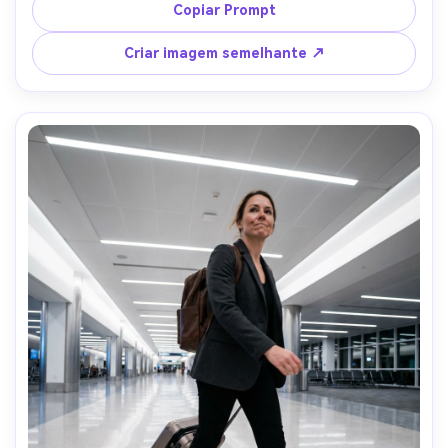
de neon suave borrada, luz fraca humorosa com 
Copiar Prompt
preenchimento suave do rosto, Sony A7S III, 50mm f/1.4, 
enquadramento de close-up, profundidade de campo 
Criar imagem semelhante ↗
rasa, humor cinematográfico íntimo, textura realista sob 
os olhos, sombras naturais, alta resolução, foco nítido 
nos olhos, grão cinematográfico-AR 4:5