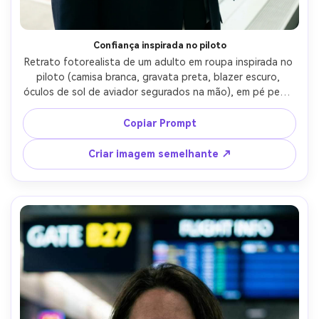
Confiança inspirada no piloto
Retrato fotorealista de um adulto em roupa inspirada no 
piloto (camisa branca, gravata preta, blazer escuro, 
óculos de sol de aviador segurados na mão), em pé perto 
de grandes janelas do terminal com aeronaves embaçadas 
atrás, luz do dia brilhante com difusão suave, Leica SL2, 
Copiar Prompt
75mm f/2, moldura peito-para-cima, composição 
ligeiramente fora do centro, humor determinado ousado, 
Criar imagem semelhante ↗
textura realista da pele e detalhe de estampa, reflexos 
naturais, alta resolução, foco nítido, contraste editorial- 
-ar 4:5