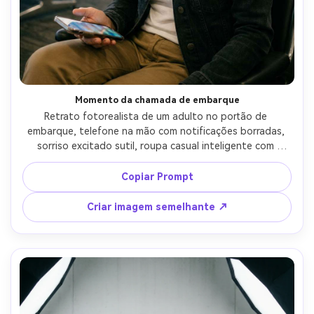
Momento da chamada de embarque
Retrato fotorealista de um adulto no portão de 
embarque, telefone na mão com notificações borradas, 
sorriso excitado sutil, roupa casual inteligente com 
jaqueta jeans, assentos no portão e telas de informações 
fora de foco, iluminação mista equilibrada corrigida para 
Copiar Prompt
tons naturais, Fujifilm X-T5, 56mm f/1.2, enquadramento 
cintura-para-cima, humor documentário sincero, textura 
Criar imagem semelhante ↗
de pele realista, olhos afiados, alta resolução, cor suave 
como filme-AR 4:5