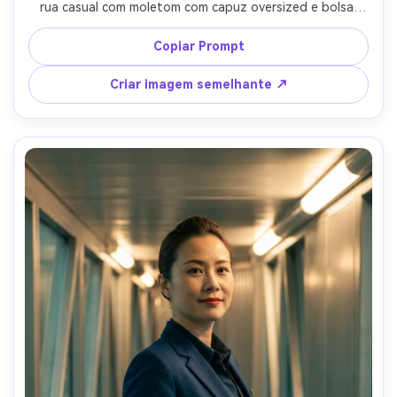
rua casual com moletom com capuz oversized e bolsa 
crossbody, contadores de check-in suavemente borrados 
no fundo, luz do dia fresca misturada com fluorescentes 
Copiar Prompt
acima equilibrados naturalmente, Nikon Z8, 35mm f/1.8, 
enquadramento candid de três quartos, movimento leve 
Criar imagem semelhante ↗
apenas no fundo, humor animado e otimista, poros 
realistas e cabelo voador, contraste limpo, alta resolução, 
olhos afiados, classificação de cores naturais-AR 4:5