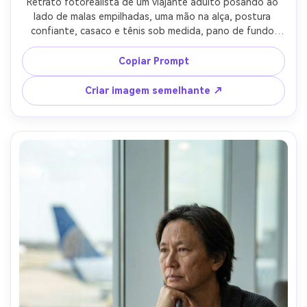
Retrato fotorealista de um viajante adulto posando ao 
lado de malas empilhadas, uma mão na alça, postura 
confiante, casaco e tênis sob medida, pano de fundo 
limpo da parede do terminal, iluminação suave e uniforme 
como um estúdio interior, Canon EOS R3, 85mm f/1.4, 
Copiar Prompt
enquadramento de três quartos, composição centrada, 
humor de moda polido, tecido realista, sombras naturais, 
Criar imagem semelhante ↗
alta resolução, foco nítido, classificação editorial neutra-
AR 4:5