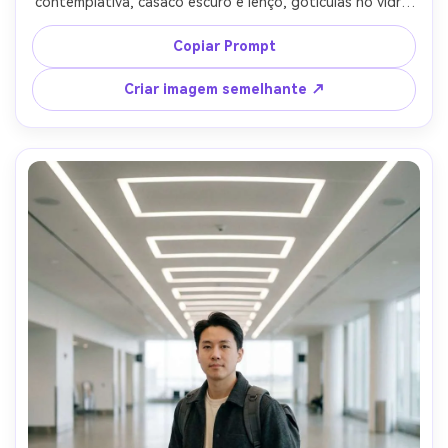
contemplativa, casaco escuro e lenço, gotículas no vidro 
adicionando textura, luz nublada fresca com 
preenchimento macio do rosto, Canon R5, 70mm f/2, 
Copiar Prompt
close-up médio, composição fora do centro, tom 
cinematográfico humoroso, textura realista da pele, 
Criar imagem semelhante ↗
sombras naturais, alta resolução, olhos afiados, grau de 
filme legal-AR 4:5