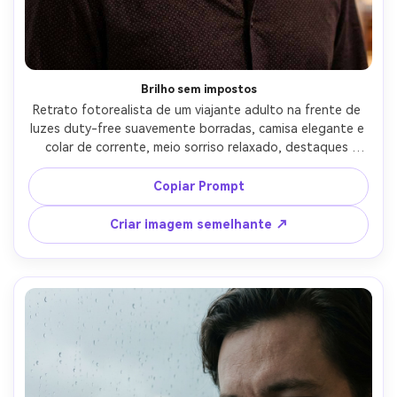
Brilho sem impostos
Retrato fotorealista de um viajante adulto na frente de 
luzes duty-free suavemente borradas, camisa elegante e 
colar de corrente, meio sorriso relaxado, destaques 
quentes de bokeh atrás, iluminação quente lisonjeira com 
retroiluminação sutil, Nikon Z6 II, 85mm f/1.4, cabeça e 
Copiar Prompt
ombros molduras, profundidade de campo rasa, humor 
glamouroso de viagem noturna, detalhes realistas da 
Criar imagem semelhante ↗
pele e do cabelo, alta resolução, foco nítido, 
classificação de cores ricas-AR 4:5