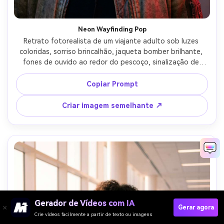
Neon Wayfinding Pop
Retrato fotorealista de um viajante adulto sob luzes 
coloridas, sorriso brincalhão, jaqueta bomber brilhante, 
fones de ouvido ao redor do pescoço, sinalização de 
fundo embaçada em formas de néon (sem texto legível), 
iluminação mista com tons de pele controlados, Fujifilm 
Copiar Prompt
GFX50R, 63 mm f/2.8, cintura-para-cima moldura, leve 
inclinação, humor vibrante e enérgico, textura realista da 
Criar imagem semelhante ↗
pele, alta resolução, foco nítido, grau de cor punchy-AR 
4:5
Gerador de Vídeos com IA
Gerar agora
Crie vídeos facilmente a partir de texto ou imagens