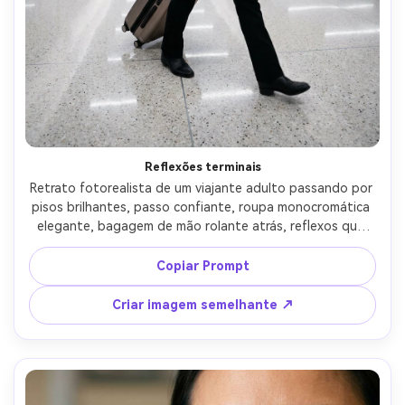
Crie imagens com
IA sem limites.
100% grátis!
Comece Grátis →
Reflexões terminais
Retrato fotorealista de um viajante adulto passando por 
pisos brilhantes, passo confiante, roupa monocromática 
elegante, bagagem de mão rolante atrás, reflexos que 
levam em direção ao assunto, iluminação terminal 
brilhante com destaques suaves, Canon R6 Mark II, 35mm 
Copiar Prompt
f/1.8, enquadramento vertical de corpo inteiro, ângulo 
baixo com linhas líderes, humor moderno enérgico, clareza 
Criar imagem semelhante ↗
de movimento realista no rosto, detalhes nítidos, alta 
resolução, classificação de cores limpas-AR 4:5