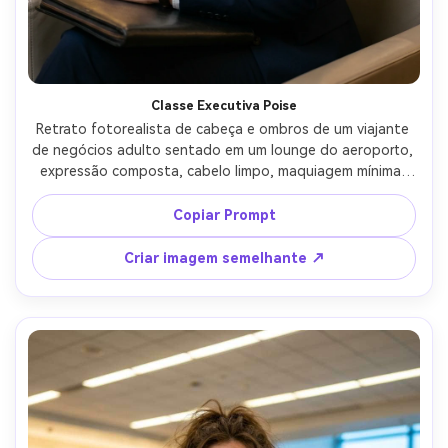
Classe Executiva Poise
Retrato fotorealista de cabeça e ombros de um viajante 
de negócios adulto sentado em um lounge do aeroporto, 
expressão composta, cabelo limpo, maquiagem mínima, 
blazer azul marinho com camisa branca nítida, relógio e 
folio de couro, assentos suavemente borrados no lounge 
Copiar Prompt
e lâmpadas ambientais atrás, iluminação quente de 
tungstênio com preenchimento suave, Canon R5, 50mm 
Criar imagem semelhante ↗
f/1.2, composição centrada, ângulo ao nível dos olhos, 
humor editorial premium, textura da pele fotoreal, 
sombras naturais, alta resolução, foco nítido, grau de cor 
filmática sutil-AR 4:5