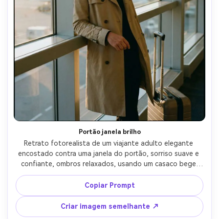
Portão janela brilho
Retrato fotorealista de um viajante adulto elegante 
encostado contra uma janela do portão, sorriso suave e 
confiante, ombros relaxados, usando um casaco bege 
sobre uma gola turtleneck preta, bagagem de mão ao 
lado deles, terminal do aeroporto moderno com pista 
Copiar Prompt
visível, luz da hora dourada derramando através do vidro, 
luz sutil da borda no cabelo, Sony A7IV, 85mm f/1.4, 
Criar imagem semelhante ↗
profundidade de campo rasa bokeh, enquadramento da 