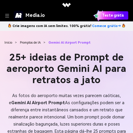
Media.io
Teste grátis
Crie imagens com IA sem limites. 100% grátis!
Comece grátis→
Início
>
Promptos de IA
>
Gemini AI Airport Prompt
25+ ideias de Prompt de
aeroporto Gemini AI para
retratos a jato
As fotos do aeroporto muitas vezes parecem caóticas,
e
Gemini AI Airport Prompt
As configurações podem ser a
diferença entre instantâneos cansados e um retrato que
realmente parece intencional. Um bom prompt pode domar
sinalização bagunçada, luzes superiores duras e poses
estranhas de bagagem. Esta página dá-lhe 25 prompts para