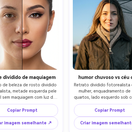
e dividido de maquiagem
humor chuvoso vs céu c
o de beleza de rosto dividido 
Retrato dividido fotorealista
alista, metade esquerda pele 
mulher, enquadramento de t
al sem maquiagem com luz de 
quartos, lado esquerdo sob cé
ela macia, metade direita 
claro com luz solar quente e
iagem glam completa com 
brilhantes, lado direito sob 
Copiar Prompt
Copiar Prompt
lineador definido e lábios 
nublado com guarda-chuva, 
tes sob luz chave de estúdio, 
de chuva e tons dessatura
ar imagem semelhante ↗
Criar imagem semelhan
rísticas faciais perfeitamente 
frescos, pose e roupa idênti