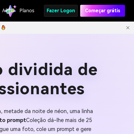
API
Planos
Fazer Logon
Começar grátis
 dividida de
essionantes
a, metade da noite de néon, uma linha
oto prompt
Coleção dá-lhe mais de 25
regue uma foto, cole um prompt e gere