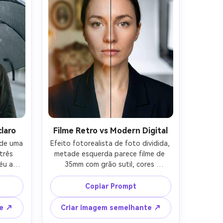
laro
Filme Retro vs Modern Digital
 de uma 
Efeito fotorealista de foto dividida, 
rês 
metade esquerda parece filme de 
u azul 
35mm com grão sutil, cores 
 tons 
atenuadas, vazamentos de luz, 
chuva 
metade direita clareza digital 
Copiar Prompt
gotas 
moderna com destaques nítidos e 
dos 
cores limpas, mesma composição e 
te ↗
Criar imagem semelhante ↗
cos, 
pose do retrato, linha dividida do 