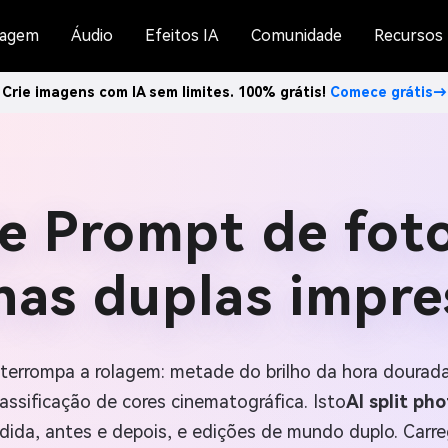
agem
Áudio
Efeitos IA
Comunidade
Recursos
Crie imagens com IA sem limites. 100% grátis!
Comece grátis→
de Prompt de foto
nas duplas impr
 interrompa a rolagem: metade do brilho da hora dourad
assificação de cores cinematográfica. Isto
AI split ph
ividida, antes e depois, e edições de mundo duplo. Car