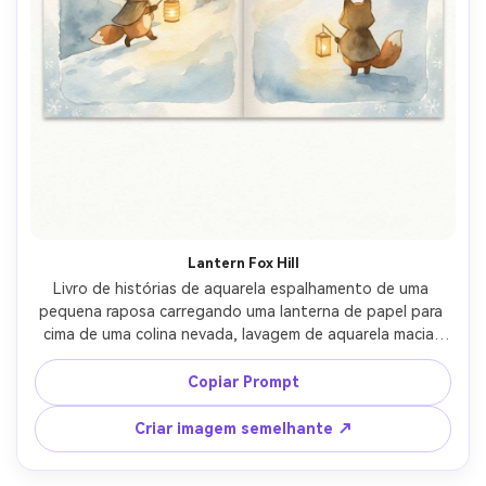
Lantern Fox Hill
Livro de histórias de aquarela espalhamento de uma 
pequena raposa carregando uma lanterna de papel para 
cima de uma colina nevada, lavagem de aquarela macia, 
iluminação quente para dormir, textura desenhada à mão, 
neve queda suave, formas simples para a legibilidade das 
Copiar Prompt
crianças, design de personagens consistente através das 
páginas, espaço para texto no topo, lente de 85mm, 
Criar imagem semelhante ↗
profundidade de campo rasa- -ar 4:5