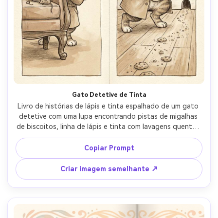
Gato Detetive de Tinta
Livro de histórias de lápis e tinta espalhado de um gato 
detetive com uma lupa encontrando pistas de migalhas 
de biscoitos, linha de lápis e tinta com lavagens quentes 
leves, textura desenhada à mão, adereços lúdicos, 
expressão facial clara, design de personagens 
Copiar Prompt
consistente em todas as páginas, espaço limpo para 
texto perto do topo, lente de 85mm, profundidade de 
Criar imagem semelhante ↗
campo rasa- -ar 4:5