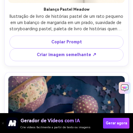
Balanço Pastel Meadow
Ilustração de livro de histórias pastel de um rato pequeno 
em um balanço de margarida em um prado, suavidade de 
storyboarding pastel, paleta de livro de histórias quente, 
arcos de movimento suave, flores simples como formas, 
personagem consistente através das páginas, 
Copiar Prompt
enquadramento de espalhamento de livro de histórias, 
gradiente de céu seguro de texto, lente de 85mm, 
Criar imagem semelhante ↗
profundidade de campo rasa, iluminação cinematográfica 
suave-AR 4:5
Gerador de Vídeos com IA
Gerar agora
Crie vídeos facilmente a partir de texto ou imagens