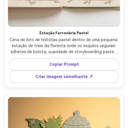
Estação Ferroviária Pastel
Cena de livro de histórias pastel dentro de uma pequena 
estação de trem da floresta onde os esquilos seguram 
bilhetes de bolota, suavidade de storyboarding pastel, 
paleta de livro de histórias quente, sinalização legível 
com ícones simples, lâmpadas aconchegantes, design de 
Copiar Prompt
personagens consistente em todas as páginas, sensação 
de layout de espalhamento de páginas duplas, borda 
Criar imagem semelhante ↗
segura para texto, lente de 85mm, profundidade de 
campo rasa, iluminação cinematográfica suave-AR 4:5