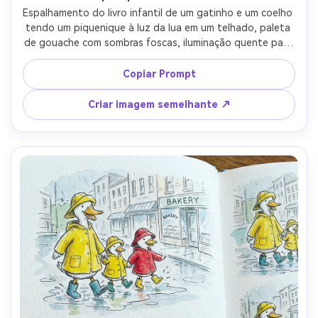
Espalhamento do livro infantil de um gatinho e um coelho 
tendo um piquenique à luz da lua em um telhado, paleta 
de gouache com sombras foscas, iluminação quente para 
dormir, texturas de tecido suaves, céu estrelado, design 
de personagens consistente através das páginas, 
Copiar Prompt
composição clara com espaço de texto no céu, lente de 
85mm, profundidade de campo rasa-AR 4:5
Criar imagem semelhante ↗