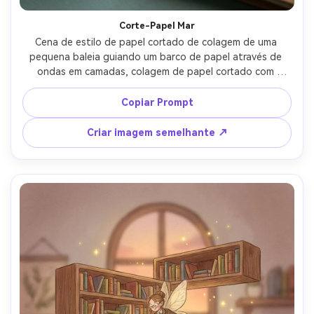
Corte-Papel Mar
Cena de estilo de papel cortado de colagem de uma 
pequena baleia guiando um barco de papel através de 
ondas em camadas, colagem de papel cortado com 
bordas de tesoura visíveis, linguagem de forma ousada, 
composição espalhada de livro de histórias, paleta 
Copiar Prompt
limitada, design de personagem caprichoso, personagem 
consistente através das páginas, espaço negativo limpo 
Criar imagem semelhante ↗
para texto, lente de 85mm, profundidade de campo rasa, 
iluminação cinematográfica suave-AR 4:5