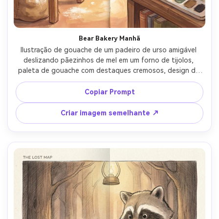
Bear Bakery Manhã
Ilustração de gouache de um padeiro de urso amigável 
deslizando pãezinhos de mel em um forno de tijolos, 
paleta de gouache com destaques cremosos, design de 
personagem caprichoso, adereços de cozinha 
aconchegantes, sensação de layout de espalhamento de 
Copiar Prompt
páginas duplas, formas de silhueta claras, texturas sutis 
de poeira de farinha, personagem consistente através 
Criar imagem semelhante ↗
das páginas, lente de 85mm, profundidade de campo 
rasa-AR 4:5