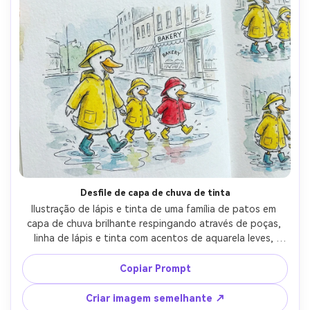
Desfile de capa de chuva de tinta
Ilustração de lápis e tinta de uma família de patos em 
capa de chuva brilhante respingando através de poças, 
linha de lápis e tinta com acentos de aquarela leves, 
textura desenhada à mão, repetição rítmica página após 
página sensação, expressões alegres, formas simples de 
Copiar Prompt
rua da cidade, personagem consistente através das 
páginas, lente de 85mm, profundidade de campo rasa-AR 
Criar imagem semelhante ↗