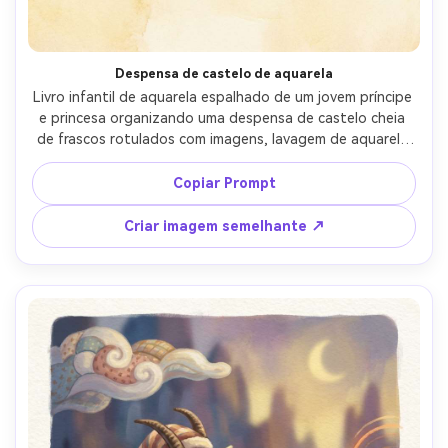
Despensa de castelo de aquarela
Livro infantil de aquarela espalhado de um jovem príncipe 
e princesa organizando uma despensa de castelo cheia 
de frascos rotulados com imagens, lavagem de aquarela 
macia, livro de histórias espalhado, paleta de cores de 
conto de fadas, rótulos legíveis, luz acolhedora, design 
Copiar Prompt
de personagens consistente em todas as páginas, 
espaço seguro para texto em uma parede em branco, 
Criar imagem semelhante ↗
lente de 85mm, profundidade de campo rasa- -ar 4:5