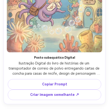
Posto subaquático Digital
Ilustração Digital do livro de histórias de um 
transportador de correio de polvo entregando cartas de 
concha para casas de recife, design de personagem 
caprichoso, textura desenhada à mão, paleta brilhante 
mas suave, formas de silhueta claras, bolhas como linhas 
Copiar Prompt
de liderança, personagem consistente através das 
páginas, espaço para texto na água superior, lente de 
Criar imagem semelhante ↗
85mm, profundidade de campo rasa, iluminação 
cinematográfica suave-AR 4:5