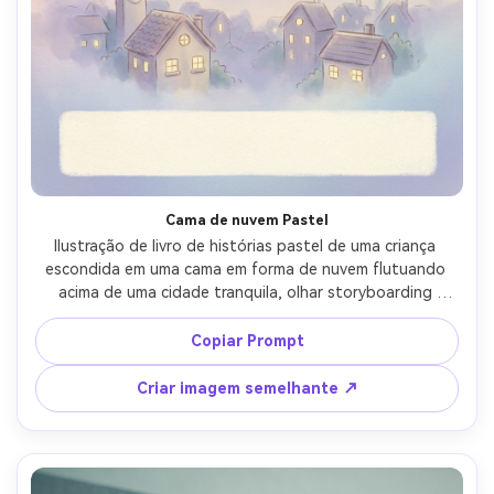
Cama de nuvem Pastel
Ilustração de livro de histórias pastel de uma criança 
escondida em uma cama em forma de nuvem flutuando 
acima de uma cidade tranquila, olhar storyboarding 
pastel, bordas suaves, paleta de cores de conto de 
fadas, estrelas suaves, expressão facial calma, gradientes 
Copiar Prompt
de fundo simples, personagem consistente em todas as 
páginas, espaço para texto na parte inferior, lente de 
Criar imagem semelhante ↗
85mm, profundidade de campo rasa, iluminação 
cinematográfica suave-AR 4:5