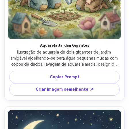
Crie imagens com
IA sem limites.
100% grátis!
Comece Grátis →
Aquarela Jardim Gigantes
Ilustração de aquarela de dois gigantes de jardim 
amigável ajoelhando-se para água pequenas mudas com 
copos de dedos, lavagem de aquarela macia, design de 
personagem caprichoso, paleta de cores de conto de 
fadas, adereços oversized para humor, personagem 
Copiar Prompt
consistente através das páginas, detalhes simples de 
fundo, espaço para texto de narração, lente de 85mm, 
Criar imagem semelhante ↗
profundidade de campo rasa, iluminação cinematográfica 
suave-AR 4:5