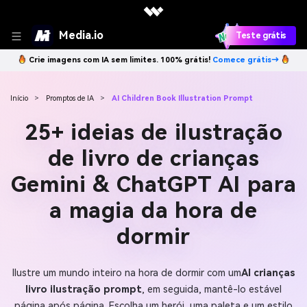
Media.io
Teste grátis
Crie imagens com IA sem limites. 100% grátis!
Comece grátis→
Início
>
Promptos de IA
>
AI Children Book Illustration Prompt
25+ ideias de ilustração
de livro de crianças
Gemini & ChatGPT AI para
a magia da hora de
dormir
Ilustre um mundo inteiro na hora de dormir com um
AI crianças
livro ilustração prompt
, em seguida, mantê-lo estável
página após página. Escolha um herói, uma paleta e um estilo