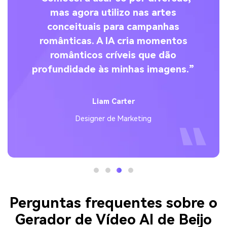
to
mas agora utilizo nas artes
e,
conceituais para campanhas
.io
românticas. A IA cria momentos
românticos críveis que dão
profundidade às minhas imagens.”
Liam Carter
Designer de Marketing
Perguntas frequentes sobre o
Gerador de Vídeo AI de Beijo