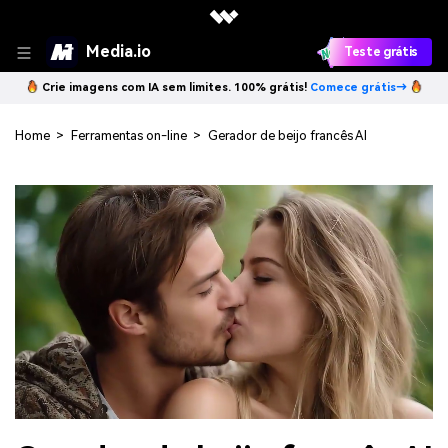
Media.io
Teste grátis
Crie imagens com IA sem limites. 100% grátis!
Comece grátis→
Home
>
Ferramentas on-line
>
Gerador de beijo francês AI