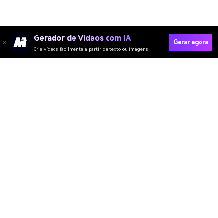
Gerador de Vídeos com IA
Gerar agora
Crie vídeos facilmente a partir de texto ou imagens
Media.io Online Tools Quality Rating：
4.7 (162,357 Votes)
Gerador de Vídeo
Gerador de Imagens
Gerador de Música