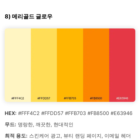
8) 메리골드 글로우
HEX:
#FFF4C2 #FFDD57 #FFB703 #FB8500 #E63946
무드:
명랑한, 깨끗한, 현대적인
최적 용도:
스킨케어 광고, 뷰티 랜딩 페이지, 이메일 헤더