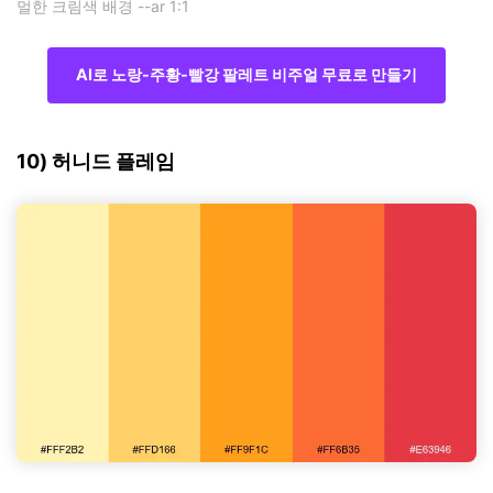
멀한 크림색 배경 --ar 1:1
AI로 노랑-주황-빨강 팔레트 비주얼 무료로 만들기
10) 허니드 플레임