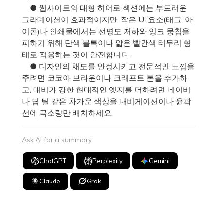
● 웹사이트의 대형 히어로 섹션에는 부드러운
그라데이션이 효과적이지만, 작은 UI 요소(태그, 아
이콘)나 인쇄물에서는 선명도 저하와 잉크 뭉침을
피하기 위해 단색 블록이나 얇은 빨간색 테두리 형
태로 적용하는 것이 안전합니다.
● 디자인의 채도를 안정시키고 전문적인 느낌을
주려면 코코아 브라운이나 크래프트 톤을 추가하
고, 대비가 강한 현대적인 엣지를 더하려면 네이비
나 딥 틸 같은 차가운 색상을 내비게이션이나 윤곽
선에 극소량만 배치하세요.
Ask AI for a summary
ChatGPT
Perplexity
Gemini
Claude
Grok