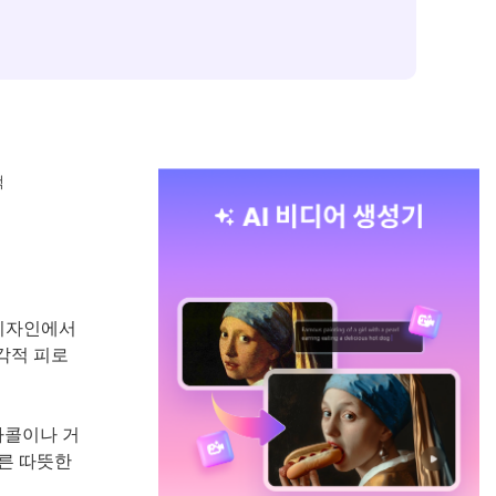
택
 디자인에서
각적 피로
차콜이나 거
른 따뜻한