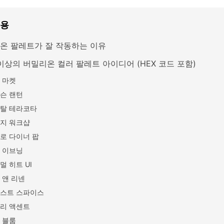
내용
온 팔레트가 잘 작동하는 이유
 이상의 버밀리온 컬러 팔레트 아이디어 (HEX 코드 포함)
 마켓
슨 랜턴
탈 테라코타
지 워크샵
로 다이너 팝
 이브닝
멀 히트 UI
 앤 리넨
스트 스파이스
리 액센트
 블룸