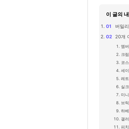
이 글의 
버밀리
20개
엠버
크림
코스
세이
레트
실크
미니
브릭
하베
갤러
피치