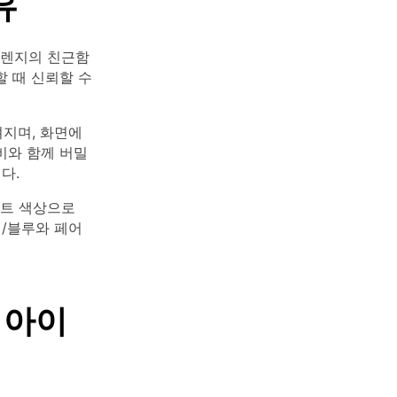
유
오렌지의 친근함
 때 신뢰할 수
지며, 화면에
비와 함께 버밀
다.
이트 색상으로
린/블루와 페어
 아이