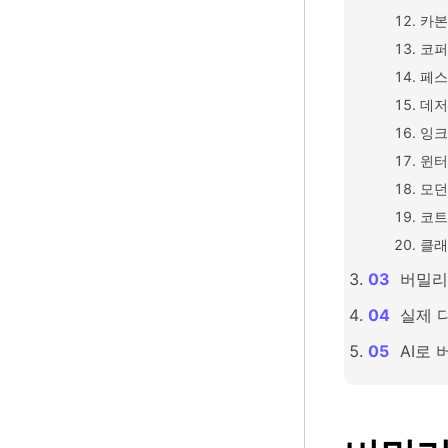
카본
코퍼
페스
데저
잉크
윈터
모던
코트
클래
버밀리
실제 
AI로