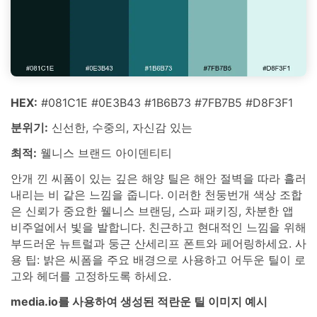
HEX:
#081C1E #0E3B43 #1B6B73 #7FB7B5 #D8F3F1
분위기:
신선한, 수중의, 자신감 있는
최적:
웰니스 브랜드 아이덴티티
안개 낀 씨폼이 있는 깊은 해양 틸은 해안 절벽을 따라 흘러
내리는 비 같은 느낌을 줍니다. 이러한 천둥번개 색상 조합
은 신뢰가 중요한 웰니스 브랜딩, 스파 패키징, 차분한 앱
비주얼에서 빛을 발합니다. 친근하고 현대적인 느낌을 위해
부드러운 뉴트럴과 둥근 산세리프 폰트와 페어링하세요. 사
용 팁: 밝은 씨폼을 주요 배경으로 사용하고 어두운 틸이 로
고와 헤더를 고정하도록 하세요.
media.io를 사용하여 생성된 적란운 틸 이미지 예시