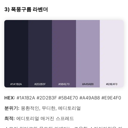
3) 폭풍구름 라벤더
HEX:
#1A1B2A #2D2B3F #5B4E70 #A49AB8 #E9E4F0
분위기:
몽환적인, 무디한, 에디토리얼
최적:
에디토리얼 매거진 스프레드