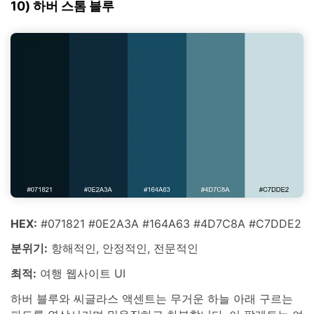
10) 하버 스톰 블루
HEX:
#071821 #0E2A3A #164A63 #4D7C8A #C7DDE2
분위기:
항해적인, 안정적인, 전문적인
최적:
여행 웹사이트 UI
하버 블루와 씨글라스 액센트는 무거운 하늘 아래 구르는