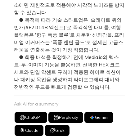
소에만 제한적으로 적용해야 시각적 노이즈를 방지
할 수 있습니다.
● 목적에 따라 기술 스타트업은 '슬레이트 위의
번개(#F2D14B 액센트)'로 즉각적인 대비를, 여행
플랫폼은 '항구 폭풍 블루'로 차분한 신뢰감을, 프리
미엄 이커머스는 '폭풍 랜턴 골드'로 절제된 고급스
러움을 연출하는 것이 가장 적합합니다.
● 최종 배색을 확정하기 전에 Media.io의 텍스
트-투-이미지 기능을 활용하면, 선택한 HEX 코드
세트와 단일 악센트 규칙이 적용된 히어로 섹션이
나 패키징 목업을 생성하여 타이포그래피 대비와
전반적인 무드를 빠르게 검증할 수 있습니다.
Ask AI for a summary
ChatGPT
Perplexity
Gemini
Claude
Grok