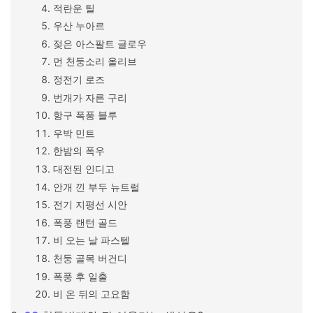
적란운 틸
우산 누아르
젖은 아스팔트 글로우
먼 천둥소리 올리브
정전기 로즈
번개가 자른 구리
항구 폭풍 블루
우박 민트
한밤의 폭우
대전된 인디고
안개 낀 부두 뉴트럴
전기 지평선 시안
폭풍 랜턴 골드
비 오는 날 파스텔
천둥 골목 버건디
폭풍 후 일출
비 온 뒤의 고요함