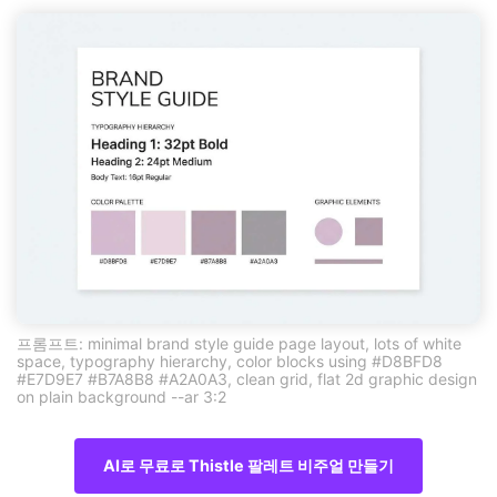
프롬프트: minimal brand style guide page layout, lots of white
space, typography hierarchy, color blocks using #D8BFD8
#E7D9E7 #B7A8B8 #A2A0A3, clean grid, flat 2d graphic design
on plain background --ar 3:2
AI로 무료로 Thistle 팔레트 비주얼 만들기