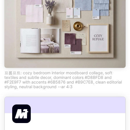
프롬프트: cozy bedroom interior moodboard collage, soft
textiles and subtle decor, dominant colors #D8BFD8 and
#F2E9F7 with accents #6B5876 and #B9C7E8, clean editorial
styling, neutral background --ar 4:3