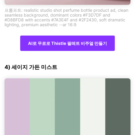
프롬프트: realistic studio shot perfume bottle product ad, clean
seamless background, dominant colors #F3D7DF and
#D8BFD8 with accents #7A3E4F and #2F2430, soft dramatic
lighting, premium aesthetic --ar 16:9
AI로 무료로 Thistle 팔레트 비주얼 만들기
4) 세이지 가든 미스트