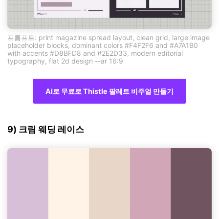
프롬프트: print magazine spread layout, clean grid, large image
placeholder blocks, dominant colors #F4F2F6 and #A7A1B0
with accents #D8BFD8 and #2E2D33, modern editorial
typography, flat 2d design --ar 16:9
AI로 무료로 Thistle 팔레트 비주얼 만들기
9) 크림 웨딩 레이스