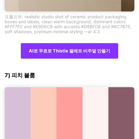
프롬프트: realistic studio shot of ceramic product packaging
boxes and labels, clean warm background, dominant colors
#FFF7F0 and #E9D6C8 with accents #D8BFD8 and #8C7B75,
soft shadows, premium minimal styling --ar 4:3
AI로 무료로 Thistle 팔레트 비주얼 만들기
7) 피치 블룸