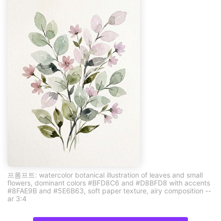
프롬프트: watercolor botanical illustration of leaves and small
flowers, dominant colors #BFD8C6 and #D8BFD8 with accents
#8FAE9B and #5E6B63, soft paper texture, airy composition --
ar 3:4