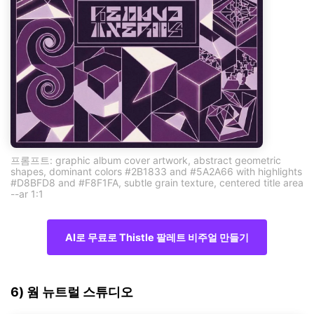
프롬프트: graphic album cover artwork, abstract geometric
shapes, dominant colors #2B1833 and #5A2A66 with highlights
#D8BFD8 and #F8F1FA, subtle grain texture, centered title area
--ar 1:1
AI로 무료로 Thistle 팔레트 비주얼 만들기
6) 웜 뉴트럴 스튜디오