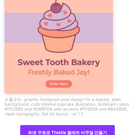
프롬프트: graphic instagram post design for a bakery, plain
background, cute minimal cupcake illustration, dominant colors
#FFC9B9 and #D8BFD8 with accents #FF9E9A and #8A5B68,
clean typography, flat 2d layout --ar 1:1
AI로 무료로 Thistle 팔레트 비주얼 만들기